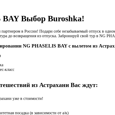
BAY Выбор Buroshka!
артнером в России! Подари себе незабываемый отпуск в одном
тура до возвращения из отпуска. Забронируй свой тур в NG PH
нировании NG PHASELIS BAY с вылетом из Астра
и
ха
ес-класс
ешествий из Астрахани Вас ждут:
рахани уже в стоимости!
етная посадка (в зависимости от а/к)