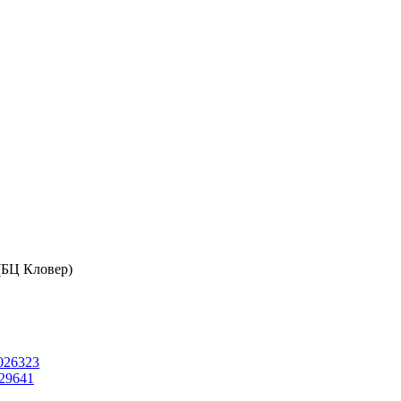
 (БЦ Кловер)
026323
29641