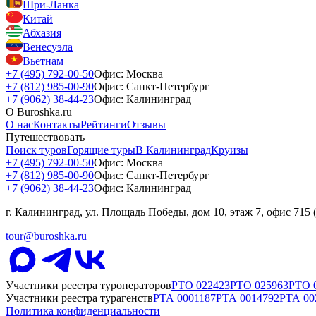
Шри-Ланка
Китай
Абхазия
Венесуэла
Вьетнам
+7 (495) 792-00-50
Офис: Москва
+7 (812) 985-00-90
Офис: Санкт-Петербург
+7 (9062) 38-44-23
Офис: Калининград
О Buroshka.ru
О нас
Контакты
Рейтинги
Отзывы
Путешествовать
Поиск туров
Горящие туры
В Калининград
Круизы
+7 (495) 792-00-50
Офис: Москва
+7 (812) 985-00-90
Офис: Санкт-Петербург
+7 (9062) 38-44-23
Офис: Калининград
г. Калининград, ул. Площадь Победы, дом 10, этаж 7, офис 715
tour@buroshka.ru
Участники реестра туроператоров
РТО
022423
РТО
025963
РТО
Участники реестра турагенств
РТА
0001187
РТА
0014792
РТА
00
Политика конфиденциальности