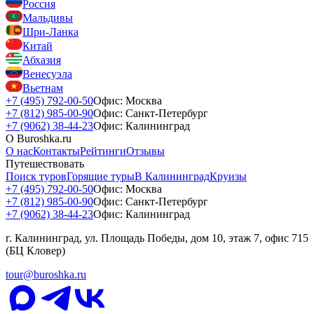
Россия
Мальдивы
Шри-Ланка
Китай
Абхазия
Венесуэла
Вьетнам
+7 (495) 792-00-50
Офис: Москва
+7 (812) 985-00-90
Офис: Санкт-Петербург
+7 (9062) 38-44-23
Офис: Калининград
О Buroshka.ru
О нас
Контакты
Рейтинги
Отзывы
Путешествовать
Поиск туров
Горящие туры
В Калининград
Круизы
+7 (495) 792-00-50
Офис: Москва
+7 (812) 985-00-90
Офис: Санкт-Петербург
+7 (9062) 38-44-23
Офис: Калининград
г. Калининград, ул. Площадь Победы, дом 10, этаж 7, офис 715
(БЦ Кловер)
tour@buroshka.ru