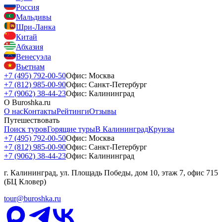
Россия
Мальдивы
Шри-Ланка
Китай
Абхазия
Венесуэла
Вьетнам
+7 (495) 792-00-50
Офис: Москва
+7 (812) 985-00-90
Офис: Санкт-Петербург
+7 (9062) 38-44-23
Офис: Калининград
О Buroshka.ru
О нас
Контакты
Рейтинги
Отзывы
Путешествовать
Поиск туров
Горящие туры
В Калининград
Круизы
+7 (495) 792-00-50
Офис: Москва
+7 (812) 985-00-90
Офис: Санкт-Петербург
+7 (9062) 38-44-23
Офис: Калининград
г. Калининград, ул. Площадь Победы, дом 10, этаж 7, офис 715
(БЦ Кловер)
tour@buroshka.ru