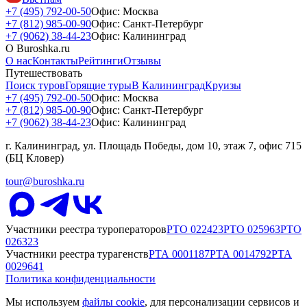
+7 (495) 792-00-50
Офис: Москва
+7 (812) 985-00-90
Офис: Санкт-Петербург
+7 (9062) 38-44-23
Офис: Калининград
О Buroshka.ru
О нас
Контакты
Рейтинги
Отзывы
Путешествовать
Поиск туров
Горящие туры
В Калининград
Круизы
+7 (495) 792-00-50
Офис: Москва
+7 (812) 985-00-90
Офис: Санкт-Петербург
+7 (9062) 38-44-23
Офис: Калининград
г. Калининград, ул. Площадь Победы, дом 10, этаж 7, офис 715
(БЦ Кловер)
tour@buroshka.ru
Участники реестра туроператоров
РТО
022423
РТО
025963
РТО
026323
Участники реестра турагенств
РТА
0001187
РТА
0014792
РТА
0029641
Политика конфиденциальности
Мы используем
файлы cookie
, для персонализации сервисов и