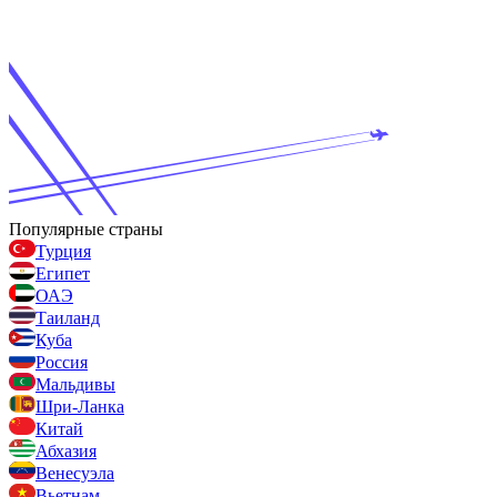
Популярные страны
Турция
Египет
ОАЭ
Таиланд
Куба
Россия
Мальдивы
Шри-Ланка
Китай
Абхазия
Венесуэла
Вьетнам