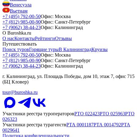
Венесуэла
Вьетнам
+7 (495) 792-00-50
Офис: Москва
+7 (812) 985-00-90
Офис: Санкт-Петербург
+7 (9062) 38-44-23
Офис: Калининград
О Buroshka.ru
О нас
Контакты
Рейтинги
Отзывы
Путешествовать
Поиск туров
Горящие туры
В Калининград
Круизы
+7 (495) 792-00-50
Офис: Москва
+7 (812) 985-00-90
Офис: Санкт-Петербург
+7 (9062) 38-44-23
Офис: Калининград
г. Калининград, ул. Площадь Победы, дом 10, этаж 7, офис 715
(БЦ Кловер)
tour@buroshka.ru
Участники реестра туроператоров
РТО
022423
РТО
025963
РТО
026323
Участники реестра турагенств
РТА
0001187
РТА
0014792
РТА
0029641
Политика конфиденциальности