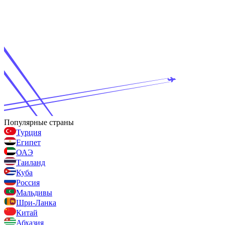
Популярные страны
Турция
Египет
ОАЭ
Таиланд
Куба
Россия
Мальдивы
Шри-Ланка
Китай
Абхазия