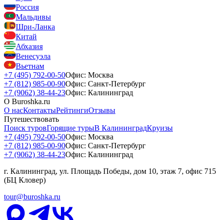
Россия
Мальдивы
Шри-Ланка
Китай
Абхазия
Венесуэла
Вьетнам
+7 (495) 792-00-50
Офис: Москва
+7 (812) 985-00-90
Офис: Санкт-Петербург
+7 (9062) 38-44-23
Офис: Калининград
О Buroshka.ru
О нас
Контакты
Рейтинги
Отзывы
Путешествовать
Поиск туров
Горящие туры
В Калининград
Круизы
+7 (495) 792-00-50
Офис: Москва
+7 (812) 985-00-90
Офис: Санкт-Петербург
+7 (9062) 38-44-23
Офис: Калининград
г. Калининград, ул. Площадь Победы, дом 10, этаж 7, офис 715
(БЦ Кловер)
tour@buroshka.ru