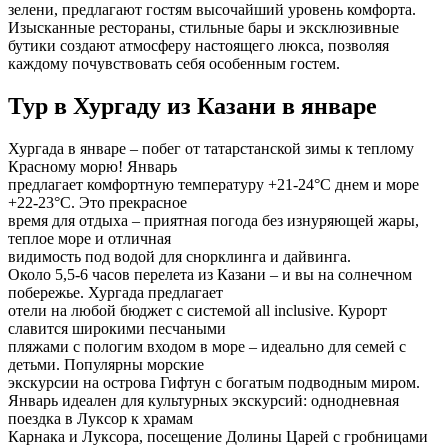
зелени, предлагают гостям высочайший уровень комфорта.
Изысканные рестораны, стильные бары и эксклюзивные
бутики создают атмосферу настоящего люкса, позволяя
каждому почувствовать себя особенным гостем.
Тур в Хургаду из Казани в январе
Хургада в январе – побег от татарстанской зимы к теплому
Красному морю! Январь
предлагает комфортную температуру +21-24°C днем и море
+22-23°C. Это прекрасное
время для отдыха – приятная погода без изнуряющей жары,
теплое море и отличная
видимость под водой для снорклинга и дайвинга.
Около 5,5-6 часов перелета из Казани – и вы на солнечном
побережье. Хургада предлагает
отели на любой бюджет с системой all inclusive. Курорт
славится широкими песчаными
пляжами с пологим входом в море – идеально для семей с
детьми. Популярны морские
экскурсии на острова Гифтун с богатым подводным миром.
Январь идеален для культурных экскурсий: однодневная
поездка в Луксор к храмам
Карнака и Луксора, посещение Долины Царей с гробницами