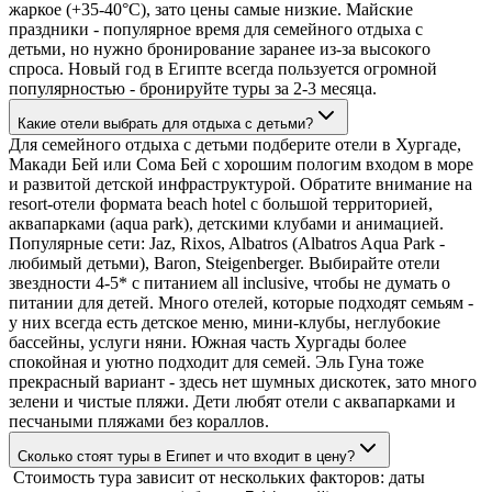
жаркое (+35-40°C), зато цены самые низкие. Майские
праздники - популярное время для семейного отдыха с
детьми, но нужно бронирование заранее из-за высокого
спроса. Новый год в Египте всегда пользуется огромной
популярностью - бронируйте туры за 2-3 месяца.
Какие отели выбрать для отдыха с детьми?
Для семейного отдыха с детьми подберите отели в Хургаде,
Макади Бей или Сома Бей с хорошим пологим входом в море
и развитой детской инфраструктурой. Обратите внимание на
resort-отели формата beach hotel с большой территорией,
аквапарками (aqua park), детскими клубами и анимацией.
Популярные сети: Jaz, Rixos, Albatros (Albatros Aqua Park -
любимый детьми), Baron, Steigenberger. Выбирайте отели
звездности 4-5* с питанием all inclusive, чтобы не думать о
питании для детей. Много отелей, которые подходят семьям -
у них всегда есть детское меню, мини-клубы, неглубокие
бассейны, услуги няни. Южная часть Хургады более
спокойная и уютно подходит для семей. Эль Гуна тоже
прекрасный вариант - здесь нет шумных дискотек, зато много
зелени и чистые пляжи. Дети любят отели с аквапарками и
песчаными пляжами без кораллов.
Сколько стоят туры в Египет и что входит в цену?
Стоимость тура зависит от нескольких факторов: даты