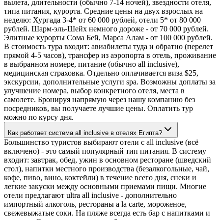
вылета, длительности (обычно 7-14 ночей), звездности отеля,
типа питания, курорта. Средние цены на двух взрослых на
неделю: Хургада 3-4* от 60 000 рублей, отели 5* от 80 000
рублей. Шарм-эль-Шейх немного дороже - от 70 000 рублей.
Элитные курорты Сома Бей, Марса Алам - от 100 000 рублей.
В стоимость тура входит: авиабилеты туда и обратно (перелет
прямой 4-5 часов), трансфер из аэропорта в отель, проживание
в выбранном номере, питание (обычно all inclusive),
медицинская страховка. Отдельно оплачивается виза $25,
экскурсии, дополнительные услуги spa. Возможны доплаты за
улучшение номера, выбор конкретного отеля, места в
самолете. Бронируя напрямую через нашу компанию без
посредников, вы получаете лучшие цены. Оплатить тур
можно по курсу дня.
Как работает система all inclusive в отелях Египта?
Большинство туристов выбирают отели с all inclusive (всё
включено) - это самый популярный тип питания. В систему
входит: завтрак, обед, ужин в основном ресторане (шведский
стол), напитки местного производства (безалкогольные, чай,
кофе, пиво, вино, коктейли) в течение всего дня, снеки и
легкие закуски между основными приемами пищи. Многие
отели предлагают ultra all inclusive - дополнительно
импортный алкоголь, рестораны a la carte, мороженое,
свежевыжатые соки. На пляже всегда есть бар с напитками и