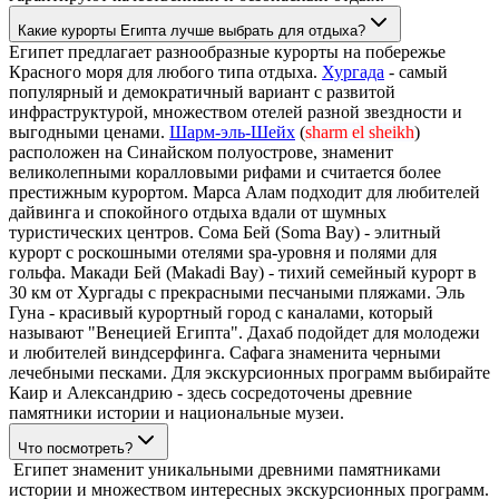
Какие курорты Египта лучше выбрать для отдыха?
Египет предлагает разнообразные курорты на побережье
Красного моря для любого типа отдыха.
Хургада
- самый
популярный и демократичный вариант с развитой
инфраструктурой, множеством отелей разной звездности и
выгодными ценами.
Шарм-эль-Шейх
(
sharm el sheikh
)
расположен на Синайском полуострове, знаменит
великолепными коралловыми рифами и считается более
престижным курортом. Марса Алам подходит для любителей
дайвинга и спокойного отдыха вдали от шумных
туристических центров. Сома Бей (Soma Bay) - элитный
курорт с роскошными отелями spa-уровня и полями для
гольфа. Макади Бей (Makadi Bay) - тихий семейный курорт в
30 км от Хургады с прекрасными песчаными пляжами. Эль
Гуна - красивый курортный город с каналами, который
называют "Венецией Египта". Дахаб подойдет для молодежи
и любителей виндсерфинга. Сафага знаменита черными
лечебными песками. Для экскурсионных программ выбирайте
Каир и Александрию - здесь сосредоточены древние
памятники истории и национальные музеи.
Что посмотреть?
Египет знаменит уникальными древними памятниками
истории и множеством интересных экскурсионных программ.