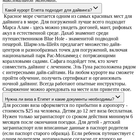
максимальной экономии.
Какой курорт Египта подходит для дайвинга?
Красное море считается одним из самых красивых мест для
дайвинга в мире. Для погружений лучше всего подходит
Марса Алам - здесь можно увидеть дюгоней, мант, рифовых
акул в естественной среде. Дахаб знаменит среди
путешественников Blue Hole - знаменитой подводной
пещерой. Шарм-эль-Шейх предлагает множество дайв-
центров и разнообразных точек для погружений, включая
национальный парк Рас-Мохаммед с потрясающими
коралловыми садами. Сафага подойдет тем, кто хочет
совместить дайвинг с лечением. Эль Гуна расположена рядом
с интересными дайв-сайтами. На любом курорте вы сможете
пройти обучение, получить сертификат и организовать
ночной дайвинг. Всегда работают опытные инструкторы.
Снаряжение можно арендовать на месте или привезти свое.
Нужна ли виза в Египет и какие документы необходимы?
Для россиян виза оформляется по прибытии в аэропорту -
стоимость $25 на человека. Детям до 12 лет виза бесплатная.
Нужен только загранпаспорт со сроком действия минимум 6
месяцев после окончания поездки. Для детей - детский
загранпаспорт или вписанные данные в паспорт родителя
(если паспорт старого образца). Если ребенок путешествует с
одним родителем, нотариальное согласие от второго не