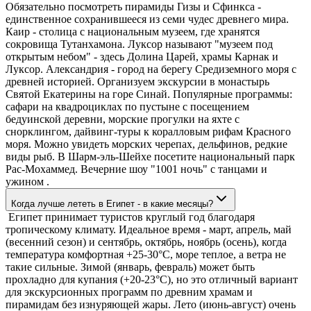
Обязательно посмотреть пирамиды Гизы и Сфинкса -
единственное сохранившееся из семи чудес древнего мира.
Каир - столица с национальным музеем, где хранятся
сокровища Тутанхамона. Луксор называют "музеем под
открытым небом" - здесь Долина Царей, храмы Карнак и
Луксор. Александрия - город на берегу Средиземного моря с
древней историей. Организуем экскурсии в монастырь
Святой Екатерины на горе Синай. Популярные программы:
сафари на квадроциклах по пустыне с посещением
бедуинской деревни, морские прогулки на яхте с
снорклингом, дайвинг-туры к коралловым рифам Красного
моря. Можно увидеть морских черепах, дельфинов, редкие
виды рыб. В Шарм-эль-Шейхе посетите национальный парк
Рас-Мохаммед. Вечерние шоу "1001 ночь" с танцами и
ужином .
Когда лучше лететь в Египет - в какие месяцы?
Египет принимает туристов круглый год благодаря
тропическому климату. Идеальное время - март, апрель, май
(весенний сезон) и сентябрь, октябрь, ноябрь (осень), когда
температура комфортная +25-30°C, море теплое, а ветра не
такие сильные. Зимой (январь, февраль) может быть
прохладно для купания (+20-23°C), но это отличный вариант
для экскурсионных программ по древним храмам и
пирамидам без изнуряющей жары. Лето (июнь-август) очень