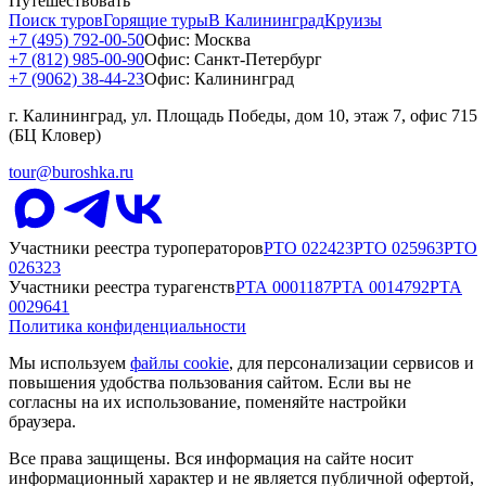
Путешествовать
Поиск туров
Горящие туры
В Калининград
Круизы
+7 (495) 792-00-50
Офис: Москва
+7 (812) 985-00-90
Офис: Санкт-Петербург
+7 (9062) 38-44-23
Офис: Калининград
г. Калининград, ул. Площадь Победы, дом 10, этаж 7, офис 715
(БЦ Кловер)
tour@buroshka.ru
Участники реестра туроператоров
РТО
022423
РТО
025963
РТО
026323
Участники реестра турагенств
РТА
0001187
РТА
0014792
РТА
0029641
Политика конфиденциальности
Мы используем
файлы cookie
, для персонализации сервисов и
повышения удобства пользования сайтом. Если вы не
согласны на их использование, поменяйте настройки
браузера.
Все права защищены. Вся информация на сайте носит
информационный характер и не является публичной офертой,