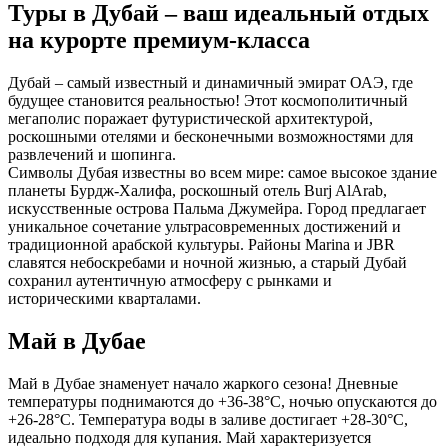
Туры в Дубай – ваш идеальный отдых
на курорте премиум-класса
Дубай – самый известный и динамичный эмират ОАЭ, где
будущее становится реальностью! Этот космополитичный
мегаполис поражает футуристической архитектурой,
роскошными отелями и бесконечными возможностями для
развлечений и шопинга.
Символы Дубая известны во всем мире: самое высокое здание
планеты Бурдж-Халифа, роскошный отель Burj AlArab,
искусственные острова Пальма Джумейра. Город предлагает
уникальное сочетание ультрасовременных достижений и
традиционной арабской культуры. Районы Marina и JBR
славятся небоскребами и ночной жизнью, а старый Дубай
сохранил аутентичную атмосферу с рынками и
историческими кварталами.
Май в Дубае
Май в Дубае знаменует начало жаркого сезона! Дневные
температуры поднимаются до +36-38°C, ночью опускаются до
+26-28°C. Температура воды в заливе достигает +28-30°C,
идеально подходя для купания. Май характеризуется