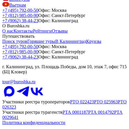
Вьетнам
+7 (495) 792-00-50
Офис: Москва
+7 (812) 985-00-90
Офис: Санкт-Петербург
+7 (9062) 38-44-23
Офис: Калининград
О Buroshka.ru
О нас
Контакты
Рейтинги
Отзывы
Путешествовать
Поиск туров
Горящие туры
В Калининград
Круизы
+7 (495) 792-00-50
Офис: Москва
+7 (812) 985-00-90
Офис: Санкт-Петербург
+7 (9062) 38-44-23
Офис: Калининград
г. Калининград, ул. Площадь Победы, дом 10, этаж 7, офис 715
(БЦ Кловер)
tour@buroshka.ru
Участники реестра туроператоров
РТО
022423
РТО
025963
РТО
026323
Участники реестра турагенств
РТА
0001187
РТА
0014792
РТА
0029641
Политика конфиденциальности