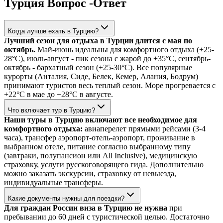
Турция Вопрос -Ответ
Когда лучше ехать в Турцию?
Лучший сезон для отдыха в Турции длится с мая по
октябрь.
Май-июнь идеальны для комфортного отдыха (+25-
28°C), июль-август - пик сезона с жарой до +35°C, сентябрь-
октябрь - бархатный сезон (+25-30°C). Все популярные
курорты (Анталия, Сиде, Белек, Кемер, Алания, Бодрум)
принимают туристов весь теплый сезон. Море прогревается с
+22°C в мае до +28°C в августе.
Что включает тур в Турцию?
Наши туры в Турцию включают все необходимое для
комфортного отдыха:
авиаперелет прямыми рейсами (3-4
часа), трансфер аэропорт-отель-аэропорт, проживание в
выбранном отеле, питание согласно выбранному типу
(завтраки, полупансион или All Inclusive), медицинскую
страховку, услуги русскоговорящего гида. Дополнительно
можно заказать экскурсии, страховку от невыезда,
индивидуальные трансферы.
Какие документы нужны для поездки?
Для граждан России виза в Турцию не нужна
при
пребывании до 60 дней с туристической целью. Достаточно