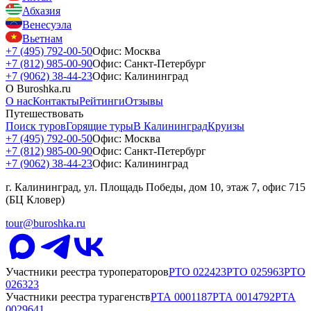
Абхазия
Венесуэла
Вьетнам
+7 (495) 792-00-50
Офис: Москва
+7 (812) 985-00-90
Офис: Санкт-Петербург
+7 (9062) 38-44-23
Офис: Калининград
О Buroshka.ru
О нас
Контакты
Рейтинги
Отзывы
Путешествовать
Поиск туров
Горящие туры
В Калининград
Круизы
+7 (495) 792-00-50
Офис: Москва
+7 (812) 985-00-90
Офис: Санкт-Петербург
+7 (9062) 38-44-23
Офис: Калининград
г. Калининград, ул. Площадь Победы, дом 10, этаж 7, офис 715
(БЦ Кловер)
tour@buroshka.ru
Участники реестра туроператоров
РТО
022423
РТО
025963
РТО
026323
Участники реестра турагенств
РТА
0001187
РТА
0014792
РТА
0029641