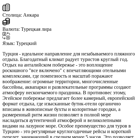
Столица:
Анкара
Валюта:
Турецкая лира
Язык:
Турецкий
Турция - идеальное направление для незабываемого пляжного
отдыха. Благодатный климат радует туристов круглый год.
Отдых на анталийском побережье - это воплощение
роскошного "все включено" с впечатляющими отельными
комплексами, где помпезность и масштаб поражают
воображение: огромные территории, многочисленные
бассейны, аквапарки и развлекательные программы создают
атмосферу нескончаемого праздника. В противовес этому,
Эгейское побережье предлагает более камерный, европейский
формат отдыха, где изысканные бутик-отели органично
вписаны в живописные бухты и колоритные городки, а
размеренный ритм жизни позволяет в полной мере
насладиться аутентичной атмосферой и великолепными
видами на лазурное море. Особое преимущество для туров в
Турцию - это регулярные круглогодичные рейсы и короткий
перелет, занимающий в среднем менее 5 часов. Это позволяет