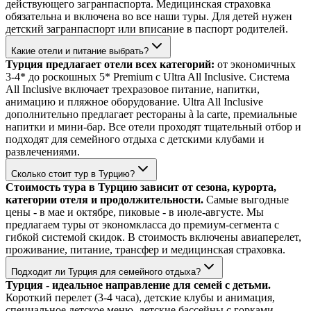
действующего загранпаспорта. Медицинская страховка
обязательна и включена во все наши туры. Для детей нужен
детский загранпаспорт или вписание в паспорт родителей.
Какие отели и питание выбрать?
Турция предлагает отели всех категорий:
от экономичных
3-4* до роскошных 5* Premium с Ultra All Inclusive. Система
All Inclusive включает трехразовое питание, напитки,
анимацию и пляжное оборудование. Ultra All Inclusive
дополнительно предлагает рестораны à la carte, премиальные
напитки и мини-бар. Все отели проходят тщательный отбор и
подходят для семейного отдыха с детскими клубами и
развлечениями.
Сколько стоит тур в Турцию?
Стоимость тура в Турцию зависит от сезона, курорта,
категории отеля и продолжительности.
Самые выгодные
цены - в мае и октябре, пиковые - в июле-августе. Мы
предлагаем туры от экономкласса до премиум-сегмента с
гибкой системой скидок. В стоимость включены авиаперелет,
проживание, питание, трансфер и медицинская страховка.
Подходит ли Турция для семейного отдыха?
Турция - идеальное направление для семей с детьми.
Короткий перелет (3-4 часа), детские клубы и анимация,
специальное детское меню, детские бассейны с горками,