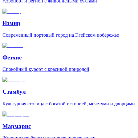
Аэропорт и регион с живописными бухтами
Измир
Современный портовый город на Эгейском побережье
Фетхие
Спокойный курорт с красивой природой
Стамбул
Культурная столица с богатой историей, мечетями и дворцами
Мармарис
Живописная бухта и активная ночная жизнь