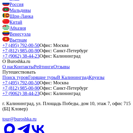
Россия
Мальдивы
Шри-Ланка
Китай
Абхазия
Венесуэла
Вьетнам
+7 (495) 792-00-50
Офис: Москва
+7 (812) 985-00-90
Офис: Санкт-Петербург
+7 (9062) 38-44-23
Офис: Калининград
О Buroshka.ru
О нас
Контакты
Рейтинги
Отзывы
Путешествовать
Поиск туров
Горящие туры
В Калининград
Круизы
+7 (495) 792-00-50
Офис: Москва
+7 (812) 985-00-90
Офис: Санкт-Петербург
+7 (9062) 38-44-23
Офис: Калининград
г. Калининград, ул. Площадь Победы, дом 10, этаж 7, офис 715
(БЦ Кловер)
tour@buroshka.ru