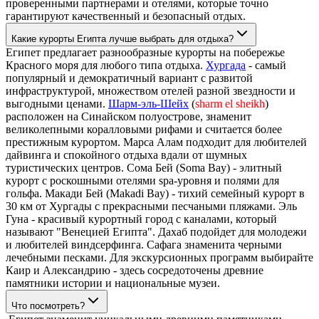
проверенными партнерами и отелями, которые точно
гарантируют качественный и безопасный отдых.
Какие курорты Египта лучше выбрать для отдыха?
Египет предлагает разнообразные курорты на побережье
Красного моря для любого типа отдыха.
Хургада
- самый
популярный и демократичный вариант с развитой
инфраструктурой, множеством отелей разной звездности и
выгодными ценами.
Шарм-эль-Шейх
(
sharm el sheikh
)
расположен на Синайском полуострове, знаменит
великолепными коралловыми рифами и считается более
престижным курортом. Марса Алам подходит для любителей
дайвинга и спокойного отдыха вдали от шумных
туристических центров. Сома Бей (Soma Bay) - элитный
курорт с роскошными отелями spa-уровня и полями для
гольфа. Макади Бей (Makadi Bay) - тихий семейный курорт в
30 км от Хургады с прекрасными песчаными пляжами. Эль
Гуна - красивый курортный город с каналами, который
называют "Венецией Египта". Дахаб подойдет для молодежи
и любителей виндсерфинга. Сафага знаменита черными
лечебными песками. Для экскурсионных программ выбирайте
Каир и Александрию - здесь сосредоточены древние
памятники истории и национальные музеи.
Что посмотреть?