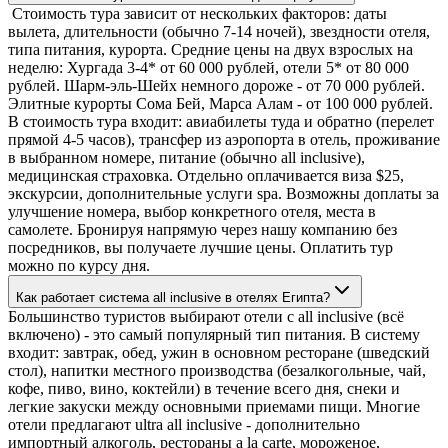
Стоимость тура зависит от нескольких факторов: даты
вылета, длительности (обычно 7-14 ночей), звездности отеля,
типа питания, курорта. Средние цены на двух взрослых на
неделю: Хургада 3-4* от 60 000 рублей, отели 5* от 80 000
рублей. Шарм-эль-Шейх немного дороже - от 70 000 рублей.
Элитные курорты Сома Бей, Марса Алам - от 100 000 рублей.
В стоимость тура входит: авиабилеты туда и обратно (перелет
прямой 4-5 часов), трансфер из аэропорта в отель, проживание
в выбранном номере, питание (обычно all inclusive),
медицинская страховка. Отдельно оплачивается виза $25,
экскурсии, дополнительные услуги spa. Возможны доплаты за
улучшение номера, выбор конкретного отеля, места в
самолете. Бронируя напрямую через нашу компанию без
посредников, вы получаете лучшие цены. Оплатить тур
можно по курсу дня.
Как работает система all inclusive в отелях Египта?
Большинство туристов выбирают отели с all inclusive (всё
включено) - это самый популярный тип питания. В систему
входит: завтрак, обед, ужин в основном ресторане (шведский
стол), напитки местного производства (безалкогольные, чай,
кофе, пиво, вино, коктейли) в течение всего дня, снеки и
легкие закуски между основными приемами пищи. Многие
отели предлагают ultra all inclusive - дополнительно
импортный алкоголь, рестораны a la carte, мороженое,