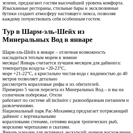
зелени, предлагают гостям высочайший уровень комфорта.
Изысканные рестораны, стильные бары и эксклюзивные
бутики создают атмосферу настоящего люкса, позволяя
каждому почувствовать себя особенным гостем.
Тур в Шарм-эль-Шейх из
Минеральных Вод в январе
Шарм-эль-Шейх в январе – отличная возможность
насладиться теплым морем в зимние
месяцы! Январь считается лучшим месяцем для дайвинга:
температура воздуха +20-23°C,
море +21-22°C, а кристально чистая вода с видимостью до 40
метров позволяет детально
рассмотреть коралловые рифы и их обитателей.
Примерно 5 часов перелета из Минеральных Вод – и вы на
солнечном побережье. Отели
работают по системе all inclusive с разнообразным питанием и
развлечениями.
Национальный парк Рас-Мохаммед предлагает потрясающий
дайвинг с вертикальными
коралловыми стенами, сотнями видов тропических рыб,
морскими черепахами и скатами.
Январь идеален для активных экскурсий: ночное восхождение