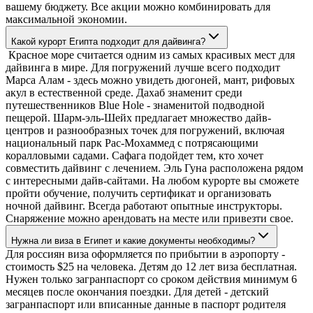
вашему бюджету. Все акции можно комбинировать для
максимальной экономии.
Какой курорт Египта подходит для дайвинга?
Красное море считается одним из самых красивых мест для
дайвинга в мире. Для погружений лучше всего подходит
Марса Алам - здесь можно увидеть дюгоней, мант, рифовых
акул в естественной среде. Дахаб знаменит среди
путешественников Blue Hole - знаменитой подводной
пещерой. Шарм-эль-Шейх предлагает множество дайв-
центров и разнообразных точек для погружений, включая
национальный парк Рас-Мохаммед с потрясающими
коралловыми садами. Сафага подойдет тем, кто хочет
совместить дайвинг с лечением. Эль Гуна расположена рядом
с интересными дайв-сайтами. На любом курорте вы сможете
пройти обучение, получить сертификат и организовать
ночной дайвинг. Всегда работают опытные инструкторы.
Снаряжение можно арендовать на месте или привезти свое.
Нужна ли виза в Египет и какие документы необходимы?
Для россиян виза оформляется по прибытии в аэропорту -
стоимость $25 на человека. Детям до 12 лет виза бесплатная.
Нужен только загранпаспорт со сроком действия минимум 6
месяцев после окончания поездки. Для детей - детский
загранпаспорт или вписанные данные в паспорт родителя