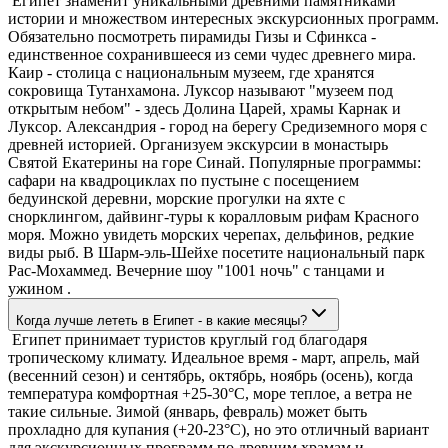
Египет знаменит уникальными древними памятниками
истории и множеством интересных экскурсионных программ.
Обязательно посмотреть пирамиды Гизы и Сфинкса -
единственное сохранившееся из семи чудес древнего мира.
Каир - столица с национальным музеем, где хранятся
сокровища Тутанхамона. Луксор называют "музеем под
открытым небом" - здесь Долина Царей, храмы Карнак и
Луксор. Александрия - город на берегу Средиземного моря с
древней историей. Организуем экскурсии в монастырь
Святой Екатерины на горе Синай. Популярные программы:
сафари на квадроциклах по пустыне с посещением
бедуинской деревни, морские прогулки на яхте с
снорклингом, дайвинг-туры к коралловым рифам Красного
моря. Можно увидеть морских черепах, дельфинов, редкие
виды рыб. В Шарм-эль-Шейхе посетите национальный парк
Рас-Мохаммед. Вечерние шоу "1001 ночь" с танцами и
ужином .
Когда лучше лететь в Египет - в какие месяцы?
Египет принимает туристов круглый год благодаря
тропическому климату. Идеальное время - март, апрель, май
(весенний сезон) и сентябрь, октябрь, ноябрь (осень), когда
температура комфортная +25-30°C, море теплое, а ветра не
такие сильные. Зимой (январь, февраль) может быть
прохладно для купания (+20-23°C), но это отличный вариант
для экскурсионных программ по древним храмам и