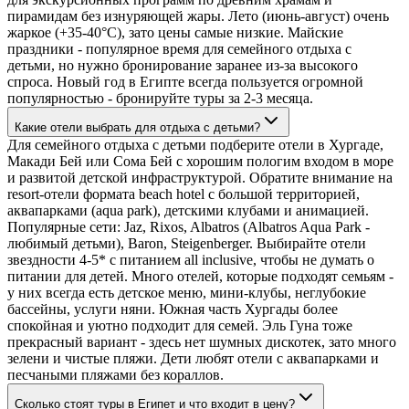
пирамидам без изнуряющей жары. Лето (июнь-август) очень
жаркое (+35-40°C), зато цены самые низкие. Майские
праздники - популярное время для семейного отдыха с
детьми, но нужно бронирование заранее из-за высокого
спроса. Новый год в Египте всегда пользуется огромной
популярностью - бронируйте туры за 2-3 месяца.
Какие отели выбрать для отдыха с детьми?
Для семейного отдыха с детьми подберите отели в Хургаде,
Макади Бей или Сома Бей с хорошим пологим входом в море
и развитой детской инфраструктурой. Обратите внимание на
resort-отели формата beach hotel с большой территорией,
аквапарками (aqua park), детскими клубами и анимацией.
Популярные сети: Jaz, Rixos, Albatros (Albatros Aqua Park -
любимый детьми), Baron, Steigenberger. Выбирайте отели
звездности 4-5* с питанием all inclusive, чтобы не думать о
питании для детей. Много отелей, которые подходят семьям -
у них всегда есть детское меню, мини-клубы, неглубокие
бассейны, услуги няни. Южная часть Хургады более
спокойная и уютно подходит для семей. Эль Гуна тоже
прекрасный вариант - здесь нет шумных дискотек, зато много
зелени и чистые пляжи. Дети любят отели с аквапарками и
песчаными пляжами без кораллов.
Сколько стоят туры в Египет и что входит в цену?