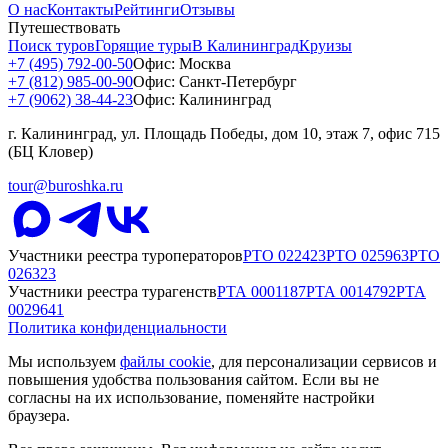
О нас
Контакты
Рейтинги
Отзывы
Путешествовать
Поиск туров
Горящие туры
В Калининград
Круизы
+7 (495) 792-00-50
Офис: Москва
+7 (812) 985-00-90
Офис: Санкт-Петербург
+7 (9062) 38-44-23
Офис: Калининград
г. Калининград, ул. Площадь Победы, дом 10, этаж 7, офис 715
(БЦ Кловер)
tour@buroshka.ru
Участники реестра туроператоров
РТО
022423
РТО
025963
РТО
026323
Участники реестра турагенств
РТА
0001187
РТА
0014792
РТА
0029641
Политика конфиденциальности
Мы используем
файлы cookie
, для персонализации сервисов и
повышения удобства пользования сайтом. Если вы не
согласны на их использование, поменяйте настройки
браузера.