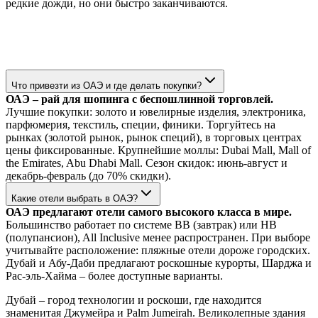
редкие дожди, но они быстро заканчиваются.
Что привезти из ОАЭ и где делать покупки?
ОАЭ – рай для шопинга с беспошлинной торговлей.
Лучшие покупки: золото и ювелирные изделия, электроника,
парфюмерия, текстиль, специи, финики. Торгуйтесь на
рынках (золотой рынок, рынок специй), в торговых центрах
цены фиксированные. Крупнейшие моллы: Dubai Mall, Mall of
the Emirates, Abu Dhabi Mall. Сезон скидок: июнь-август и
декабрь-февраль (до 70% скидки).
Какие отели выбрать в ОАЭ?
ОАЭ предлагают отели самого высокого класса в мире.
Большинство работает по системе BB (завтрак) или HB
(полупансион), All Inclusive менее распространен. При выборе
учитывайте расположение: пляжные отели дороже городских.
Дубай и Абу-Даби предлагают роскошные курорты, Шарджа и
Рас-эль-Хайма – более доступные варианты.
Дубай – город технологии и роскоши, где находится
знаменитая Джумейра и Palm Jumeirah. Великолепные здания