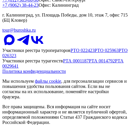
+7 (9062) 38-44-23
Офис: Калининград
г. Калининград, ул. Площадь Победы, дом 10, этаж 7, офис 715
(БЦ Кловер)
tour@buroshka.ru
Участники реестра туроператоров
РТО
022423
РТО
025963
РТО
026323
Участники реестра турагенств
РТА
0001187
РТА
0014792
РТА
0029641
Политика конфиденциальности
Мы используем
файлы cookie
, для персонализации сервисов и
повышения удобства пользования сайтом. Если вы не
согласны на их использование, поменяйте настройки
браузера.
Все права защищены. Вся информация на сайте носит
информационный характер и не является публичной офертой,
определяемой положениями Статьи 437 Гражданского кодекса
Российской Федерации.