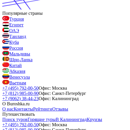
Популярные страны
Турция
Египет
ОАЭ
Таиланд
Куба
Россия
Мальдивы
Шри-Ланка
Китай
Абхазия
Венесуэла
Вьетнам
+7 (495) 792-00-50
Офис: Москва
+7 (812) 985-00-90
Офис: Санкт-Петербург
+7 (9062) 38-44-23
Офис: Калининград
О Buroshka.ru
О нас
Контакты
Рейтинги
Отзывы
Путешествовать
Поиск туров
Горящие туры
В Калининград
Круизы
+7 (495) 792-00-50
Офис: Москва
+7 (812) 985-00-90
Офис: Санкт-Петербург