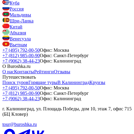
Куба
Россия
Мальдивы
Шри-Ланка
Китай
Абхазия
Венесуэла
Вьетнам
+7 (495) 792-00-50
Офис: Москва
+7 (812) 985-00-90
Офис: Санкт-Петербург
+7 (9062) 38-44-23
Офис: Калининград
О Buroshka.ru
О нас
Контакты
Рейтинги
Отзывы
Путешествовать
Поиск туров
Горящие туры
В Калининград
Круизы
+7 (495) 792-00-50
Офис: Москва
+7 (812) 985-00-90
Офис: Санкт-Петербург
+7 (9062) 38-44-23
Офис: Калининград
г. Калининград, ул. Площадь Победы, дом 10, этаж 7, офис 715
(БЦ Кловер)
tour@buroshka.ru