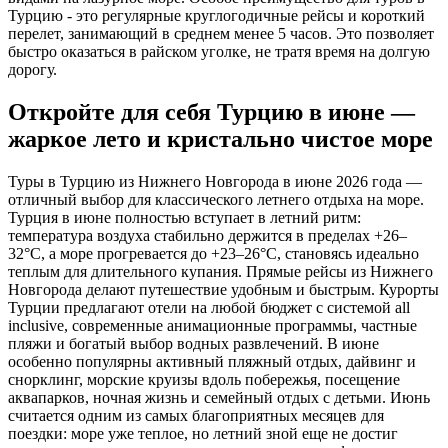
Турцию - это регулярные круглогодичные рейсы и короткий
перелет, занимающий в среднем менее 5 часов. Это позволяет
быстро оказаться в райском уголке, не тратя время на долгую
дорогу.
Откройте для себя Турцию в июне —
жаркое лето и кристально чистое море
Туры в Турцию из Нижнего Новгорода в июне 2026 года —
отличный выбор для классического летнего отдыха на море.
Турция в июне полностью вступает в летний ритм:
температура воздуха стабильно держится в пределах +26–
32°C, а море прогревается до +23–26°C, становясь идеально
теплым для длительного купания. Прямые рейсы из Нижнего
Новгорода делают путешествие удобным и быстрым. Курорты
Турции предлагают отели на любой бюджет с системой all
inclusive, современные анимационные программы, частные
пляжи и богатый выбор водных развлечений. В июне
особенно популярны активный пляжный отдых, дайвинг и
снорклинг, морские круизы вдоль побережья, посещение
аквапарков, ночная жизнь и семейный отдых с детьми. Июнь
считается одним из самых благоприятных месяцев для
поездки: море уже теплое, но летний зной еще не достиг