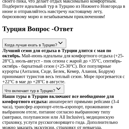
своего пика, что делает отдых максимально комфортным.
Подберите идеальный тур в Турцию из Нижнего Новгорода в
июне и отправляйтесь навстречу настоящему лету,
бирюзовому морю и незабываемым приключениям!
Турция Вопрос -Ответ
Когда лучше ехать в Турцию?
Лучший сезон для отдыха в Турции длится с мая по
октябрь.
Май-июнь идеальны для комфортного отдыха (+25-
28°C), июль-август - пик сезона с жарой до +35°C, сентябрь-
октябрь - бархатный сезон (+25-30°C). Все популярные
курорты (Анталия, Сиде, Белек, Кемер, Алания, Бодрум)
принимают туристов весь теплый сезон. Море прогревается с
+22°C в мае до +28°C в августе.
Что включает тур в Турцию?
Наши туры в Турцию включают все необходимое для
комфортного отдыха:
авиаперелет прямыми рейсами (3-4
часа), трансфер аэропорт-отель-аэропорт, проживание в
выбранном отеле, питание согласно выбранному типу
(завтраки, полупансион или All Inclusive), медицинскую
страховку, услуги русскоговорящего гида. Дополнительно
можно заказать экскурсии, страховку от невыезда,