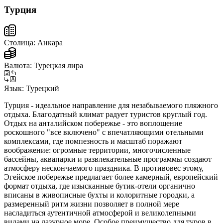
Турция
Столица:
Анкара
Валюта:
Турецкая лира
Язык:
Турецкий
Турция - идеальное направление для незабываемого пляжного
отдыха. Благодатный климат радует туристов круглый год.
Отдых на анталийском побережье - это воплощение
роскошного "все включено" с впечатляющими отельными
комплексами, где помпезность и масштаб поражают
воображение: огромные территории, многочисленные
бассейны, аквапарки и развлекательные программы создают
атмосферу нескончаемого праздника. В противовес этому,
Эгейское побережье предлагает более камерный, европейский
формат отдыха, где изысканные бутик-отели органично
вписаны в живописные бухты и колоритные городки, а
размеренный ритм жизни позволяет в полной мере
насладиться аутентичной атмосферой и великолепными
видами на лазурное море. Особое преимущество для туров в