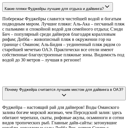
Какие пляжи Фуджейры лучшие для отдыха и дайвинга?
Побережье Фуджейры славится чистейшей водой и богатым
подводным миром. Лучшие пляжи: Аль-Ака – песчаный пляж
с пальмами и спокойной водой для семейного отдыха; Сэнди
Бич – популярный среди дайверов благодаря коралловым
рифам; Дибба – живописный пляж в окружении гор на
границе с Оманом; Аль-Бидия – уединенный пляж рядом со
старейшей мечетью ОАЭ. Практически все отели имеют
собственные благоустроенные пляжные зоны. Видимость под
водой до 30 метров – лучшая в регионе!
Почему Фуджейра считается лучшим местом для дайвинга в ОАЭ?
Фуджейра – настоящий рай для дайверов! Воды Оманского
залива богаче морской жизнью, чем Персидский залив: здесь
обитают черепахи, скаты, рифовые акулы, осьминоги и сотни
видов тропических рыб. Главные дайв-сайты: затонувшие
корабли, коралловые сады Дибба-Рок, остров Снупи с