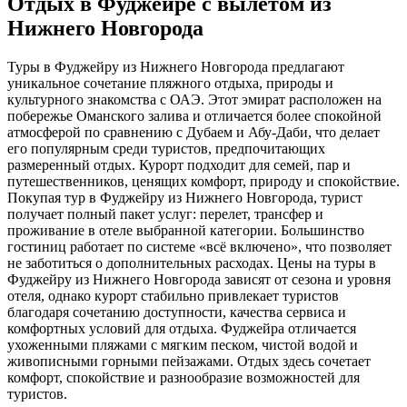
Отдых в Фуджейре с вылетом из
Нижнего Новгорода
Туры в Фуджейру из Нижнего Новгорода предлагают
уникальное сочетание пляжного отдыха, природы и
культурного знакомства с ОАЭ. Этот эмират расположен на
побережье Оманского залива и отличается более спокойной
атмосферой по сравнению с Дубаем и Абу-Даби, что делает
его популярным среди туристов, предпочитающих
размеренный отдых. Курорт подходит для семей, пар и
путешественников, ценящих комфорт, природу и спокойствие.
Покупая тур в Фуджейру из Нижнего Новгорода, турист
получает полный пакет услуг: перелет, трансфер и
проживание в отеле выбранной категории. Большинство
гостиниц работает по системе «всё включено», что позволяет
не заботиться о дополнительных расходах. Цены на туры в
Фуджейру из Нижнего Новгорода зависят от сезона и уровня
отеля, однако курорт стабильно привлекает туристов
благодаря сочетанию доступности, качества сервиса и
комфортных условий для отдыха. Фуджейра отличается
ухоженными пляжами с мягким песком, чистой водой и
живописными горными пейзажами. Отдых здесь сочетает
комфорт, спокойствие и разнообразие возможностей для
туристов.