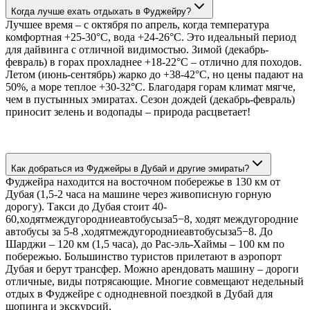
Когда лучше ехать отдыхать в Фуджейру?
Лучшее время – с октября по апрель, когда температура
комфортная +25-30°C, вода +24-26°C. Это идеальный период
для дайвинга с отличной видимостью. Зимой (декабрь-
февраль) в горах прохладнее +18-22°C – отлично для походов.
Летом (июнь-сентябрь) жарко до +38-42°C, но цены падают на
50%, а море теплое +30-32°C. Благодаря горам климат мягче,
чем в пустынных эмиратах. Сезон дождей (декабрь-февраль)
приносит зелень и водопады – природа расцветает!
Как добраться из Фуджейры в Дубай и другие эмираты?
Фуджейра находится на восточном побережье в 130 км от
Дубая (1,5-2 часа на машине через живописную горную
дорогу). Такси до Дубая стоит 40-
60,ходятмеждугородниеавтобусыза5−8, ходят междугородние
автобусы за 5-8 ,ходятмеждугородниеавтобусыза5−8. До
Шарджи – 120 км (1,5 часа), до Рас-эль-Хаймы – 100 км по
побережью. Большинство туристов прилетают в аэропорт
Дубая и берут трансфер. Можно арендовать машину – дороги
отличные, виды потрясающие. Многие совмещают недельный
отдых в Фуджейре с однодневной поездкой в Дубай для
шопинга и экскурсий.