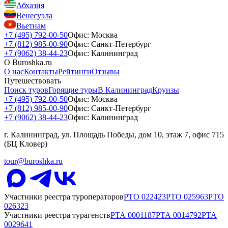
Абхазия
Венесуэла
Вьетнам
+7 (495) 792-00-50
Офис: Москва
+7 (812) 985-00-90
Офис: Санкт-Петербург
+7 (9062) 38-44-23
Офис: Калининград
О Buroshka.ru
О нас
Контакты
Рейтинги
Отзывы
Путешествовать
Поиск туров
Горящие туры
В Калининград
Круизы
+7 (495) 792-00-50
Офис: Москва
+7 (812) 985-00-90
Офис: Санкт-Петербург
+7 (9062) 38-44-23
Офис: Калининград
г. Калининград, ул. Площадь Победы, дом 10, этаж 7, офис 715
(БЦ Кловер)
tour@buroshka.ru
Участники реестра туроператоров
РТО
022423
РТО
025963
РТО
026323
Участники реестра турагенств
РТА
0001187
РТА
0014792
РТА
0029641