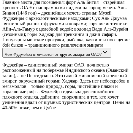
Главные места для посещения: форт Аль-Бития – старейшая
крепость ОАЭ с панорамными видами на город; мечеть Аль-
Бидия (1446 год) – древнейшая мечеть страны; Музей
Фуджейры с археологическими находками; Сук Аль-Джумаа –
пятничный рынок с фруктами и коврами; горячие источники
Айн-Аль-Гамур с целебной водой; водопад Вади Аль-Вурайя
(сезонный); горы Хаджар для треккинга и джип-сафари.
Популярны морские прогулки, рыбалка, каякинг и посещение
бой быков – традиционного развлечения эмирата
Чем Фуджейра отличается от других эмиратов ОАЭ?
Фуджейра – единственный эмират ОАЭ, полностью
расположенный на побережье Индийского океана (Оманский
залив), а не Персидского. Это самый живописный и зеленый
эмират, окруженный горами Хаджар. Здесь нет небоскребов и
мегамоллов – только природа, горы, чистейшие пляжи и
коралловые рифы. Фуджейра идеальна для спокойного
пляжного отдыха, дайвинга, снорклинга и тех, кто хочет
уединения вдали от шумных туристических центров. Цены на
40-50% ниже, чем в Дубае.