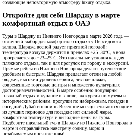
создающие неповторимую атмосферу luxury-отдыха.
Откройте для себя Шарджу в марте —
комфортный отдых в ОАЭ
Туры в Шарджу из Нижнего Новгорода в марте 2026 года —
отличный выбор для комфортного отдыха у Персидского
залива. Шарджа весной радует приятной погодой:
температура воздуха держится в пределах +25–30°C, а вода
прогревается до +23–25°C. Это идеальные условия как для
пляжного отдыха, так и для прогулок по городу и экскурсий.
Прямые рейсы из Нижнего Новгорода делают путешествие
удобным и быстрым. Шарджа предлагает отели на любой
бюджет, высокий уровень сервиса, чистые пляжи,
современные торговые центры и множество культурных
достопримечательностей. В марте особенно популярны
пляжный отдых и купание в заливе, экскурсии по музеям и
историческим районам, прогулки по набережным, поездки в
соседний Дубай и шопинг. Весенние месяцы считаются одним
из лучших периодов для поездки: нет сильной жары,
комфортная температура и выгодные цены на туры.
Подберите идеальный тур в Шарджу из Нижнего Новгорода в
марте и отправляйтесь навстречу солнцу, морю и
незабываемым впечатлениям!