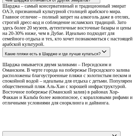
Чем Шарджа отличается от других эмиратов?
Шарджа – самый консервативный и традиционный эмират
ОАЭ, признанный культурной столицей арабского мира.
Главное отличие – полный запрет на алкоголь даже в отелях,
строгий дресс-код и соблюдение исламских традиций. Зато
здесь более 20 музеев, аутентичные восточные базары и цены
на 20-30% ниже, чем в Дубае. Идеально подходит для
семейного отдыха и тех, кто хочет познакомиться с настоящей
арабской культурой.
Какие пляжи есть в Шардже и где лучше купаться?
Шарджа омывается двумя заливами – Персидским и
Оманским. В черте города на побережье Персидского залива
расположены благоустроенные пляжи с золотистым песком и
спокойной водой – идеальны для отдыха с детьми. Популярен
общественный пляж Аль-Хан с хорошей инфраструктурой.
Восточное побережье (Оманский залив) в районах Хор-
Факкан и Кальба более живописное, с коралловыми рифами и
отличными условиями для снорклинга и дайвинга.