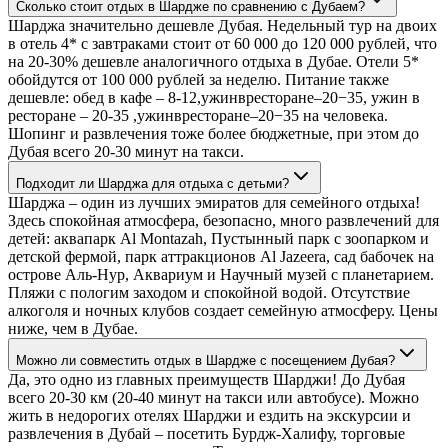
Сколько стоит отдых в Шардже по сравнению с Дубаем?
Шарджа значительно дешевле Дубая. Недельный тур на двоих
в отель 4* с завтраками стоит от 60 000 до 120 000 рублей, что
на 20-30% дешевле аналогичного отдыха в Дубае. Отели 5*
обойдутся от 100 000 рублей за неделю. Питание также
дешевле: обед в кафе – 8-12,ужинвресторане–20−35, ужин в
ресторане – 20-35 ,ужинвресторане–20−35 на человека.
Шопинг и развлечения тоже более бюджетные, при этом до
Дубая всего 20-30 минут на такси.
Подходит ли Шарджа для отдыха с детьми?
Шарджа – один из лучших эмиратов для семейного отдыха!
Здесь спокойная атмосфера, безопасно, много развлечений для
детей: аквапарк Al Montazah, Пустынный парк с зоопарком и
детской фермой, парк аттракционов Al Jazeera, сад бабочек на
острове Аль-Нур, Аквариум и Научный музей с планетарием.
Пляжи с пологим заходом и спокойной водой. Отсутствие
алкоголя и ночных клубов создает семейную атмосферу. Цены
ниже, чем в Дубае.
Можно ли совместить отдых в Шардже с посещением Дубая?
Да, это одно из главных преимуществ Шарджи! До Дубая
всего 20-30 км (20-40 минут на такси или автобусе). Можно
жить в недорогих отелях Шарджи и ездить на экскурсии и
развлечения в Дубай – посетить Бурдж-Халифу, торговые