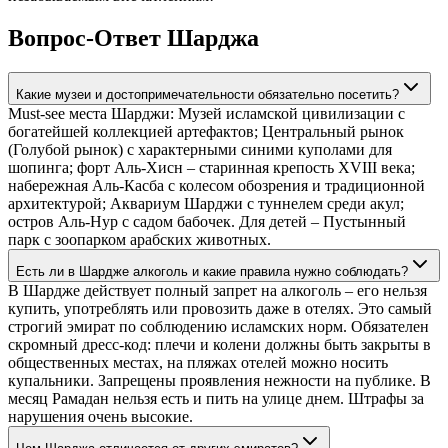
Вопрос-Ответ Шарджа
Какие музеи и достопримечательности обязательно посетить?
Must-see места Шарджи: Музей исламской цивилизации с
богатейшей коллекцией артефактов; Центральный рынок
(Голубой рынок) с характерными синими куполами для
шопинга; форт Аль-Хисн – старинная крепость XVIII века;
набережная Аль-Касба с колесом обозрения и традиционной
архитектурой; Аквариум Шарджи с туннелем среди акул;
остров Аль-Нур с садом бабочек. Для детей – Пустынный
парк с зоопарком арабских животных.
Есть ли в Шардже алкоголь и какие правила нужно соблюдать?
В Шардже действует полный запрет на алкоголь – его нельзя
купить, употреблять или провозить даже в отелях. Это самый
строгий эмират по соблюдению исламских норм. Обязателен
скромный дресс-код: плечи и колени должны быть закрыты в
общественных местах, на пляжах отелей можно носить
купальники. Запрещены проявления нежности на публике. В
месяц Рамадан нельзя есть и пить на улице днем. Штрафы за
нарушения очень высокие.