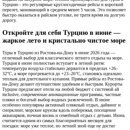
Турцию - это регулярные круглогодичные рейсы и короткий
перелет, занимающий в среднем менее 5 часов. Это позволяет
быстро оказаться в райском уголке, не тратя время на долгую
дорогу.
Откройте для себя Турцию в июне —
жаркое лето и кристально чистое море
Туры в Турцию из Ростова-на-Дону в июне 2026 года —
отличный выбор для классического летнего отдыха на море.
Турция в июне полностью вступает в летний ритм:
температура воздуха стабильно держится в пределах +26–
32°C, а море прогревается до +23–26°C, становясь идеально
теплым для длительного купания. Прямые рейсы из Ростова-
на-Дону делают путешествие удобным и быстрым. Курорты
Турции предлагают отели на любой бюджет с системой all
inclusive, современные анимационные программы, частные
пляжи и богатый выбор водных развлечений. В июне
особенно популярны активный пляжный отдых, дайвинг и
снорклинг, морские круизы вдоль побережья, посещение
аквапарков, ночная жизнь и семейный отдых с детьми. Июнь
считается одним из самых благоприятных месяцев для
поездки: море уже теплое, но летний зной еще не достиг