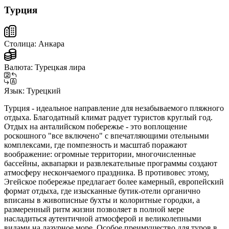
Турция
Столица:
Анкара
Валюта:
Турецкая лира
Язык:
Турецкий
Турция - идеальное направление для незабываемого пляжного
отдыха. Благодатный климат радует туристов круглый год.
Отдых на анталийском побережье - это воплощение
роскошного "все включено" с впечатляющими отельными
комплексами, где помпезность и масштаб поражают
воображение: огромные территории, многочисленные
бассейны, аквапарки и развлекательные программы создают
атмосферу нескончаемого праздника. В противовес этому,
Эгейское побережье предлагает более камерный, европейский
формат отдыха, где изысканные бутик-отели органично
вписаны в живописные бухты и колоритные городки, а
размеренный ритм жизни позволяет в полной мере
насладиться аутентичной атмосферой и великолепными
видами на лазурное море. Особое преимущество для туров в