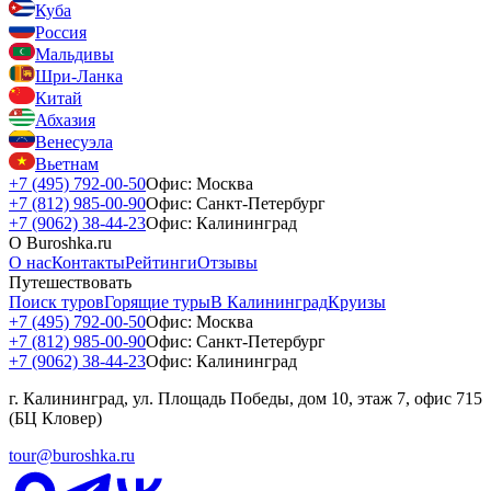
Куба
Россия
Мальдивы
Шри-Ланка
Китай
Абхазия
Венесуэла
Вьетнам
+7 (495) 792-00-50
Офис: Москва
+7 (812) 985-00-90
Офис: Санкт-Петербург
+7 (9062) 38-44-23
Офис: Калининград
О Buroshka.ru
О нас
Контакты
Рейтинги
Отзывы
Путешествовать
Поиск туров
Горящие туры
В Калининград
Круизы
+7 (495) 792-00-50
Офис: Москва
+7 (812) 985-00-90
Офис: Санкт-Петербург
+7 (9062) 38-44-23
Офис: Калининград
г. Калининград, ул. Площадь Победы, дом 10, этаж 7, офис 715
(БЦ Кловер)
tour@buroshka.ru