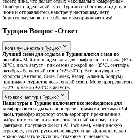
своего пика, что делает отдых максимально комфортным.
Подберите идеальный тур в Турцию из Ростова-на-Дону в
июне и отправляйтесь навстречу настоящему лету,
бирюзовому морю и незабываемым приключениям!
Турция Вопрос -Ответ
Когда лучше ехать в Турцию?
Лучший сезон для отдыха в Турции длится с мая по
октябрь.
Май-июнь идеальны для комфортного отдыха (+25-
28°C), июль-август - пик сезона с жарой до +35°C, сентябрь-
октябрь - бархатный сезон (+25-30°C). Все популярные
курорты (Анталия, Сиде, Белек, Кемер, Алания, Бодрум)
принимают туристов весь теплый сезон. Море прогревается с
+22°C в мае до +28°C в августе.
Что включает тур в Турцию?
Наши туры в Турцию включают все необходимое для
комфортного отдыха:
авиаперелет прямыми рейсами (3-4
часа), трансфер аэропорт-отель-аэропорт, проживание в
выбранном отеле, питание согласно выбранному типу
(завтраки, полупансион или All Inclusive), медицинскую
страховку, услуги русскоговорящего гида. Дополнительно
можно заказать экскурсии, страховку от невыезда,