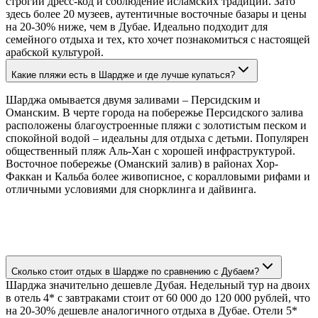
строгий дресс-код и соблюдение исламских традиций. Зато
здесь более 20 музеев, аутентичные восточные базары и цены
на 20-30% ниже, чем в Дубае. Идеально подходит для
семейного отдыха и тех, кто хочет познакомиться с настоящей
арабской культурой.
Какие пляжи есть в Шардже и где лучше купаться?
Шарджа омывается двумя заливами – Персидским и
Оманским. В черте города на побережье Персидского залива
расположены благоустроенные пляжи с золотистым песком и
спокойной водой – идеальны для отдыха с детьми. Популярен
общественный пляж Аль-Хан с хорошей инфраструктурой.
Восточное побережье (Оманский залив) в районах Хор-
Факкан и Кальба более живописное, с коралловыми рифами и
отличными условиями для снорклинга и дайвинга.
Сколько стоит отдых в Шардже по сравнению с Дубаем?
Шарджа значительно дешевле Дубая. Недельный тур на двоих
в отель 4* с завтраками стоит от 60 000 до 120 000 рублей, что
на 20-30% дешевле аналогичного отдыха в Дубае. Отели 5*