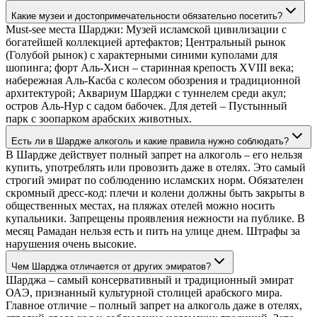
Какие музеи и достопримечательности обязательно посетить?
Must-see места Шарджи: Музей исламской цивилизации с
богатейшей коллекцией артефактов; Центральный рынок
(Голубой рынок) с характерными синими куполами для
шопинга; форт Аль-Хисн – старинная крепость XVIII века;
набережная Аль-Касба с колесом обозрения и традиционной
архитектурой; Аквариум Шарджи с туннелем среди акул;
остров Аль-Нур с садом бабочек. Для детей – Пустынный
парк с зоопарком арабских животных.
Есть ли в Шардже алкоголь и какие правила нужно соблюдать?
В Шардже действует полный запрет на алкоголь – его нельзя
купить, употреблять или провозить даже в отелях. Это самый
строгий эмират по соблюдению исламских норм. Обязателен
скромный дресс-код: плечи и колени должны быть закрыты в
общественных местах, на пляжах отелей можно носить
купальники. Запрещены проявления нежности на публике. В
месяц Рамадан нельзя есть и пить на улице днем. Штрафы за
нарушения очень высокие.
Чем Шарджа отличается от других эмиратов?
Шарджа – самый консервативный и традиционный эмират
ОАЭ, признанный культурной столицей арабского мира.
Главное отличие – полный запрет на алкоголь даже в отелях,