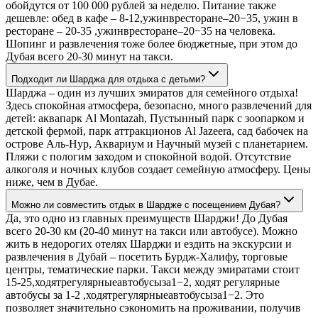
обойдутся от 100 000 рублей за неделю. Питание также
дешевле: обед в кафе – 8-12,ужинвресторане–20−35, ужин в
ресторане – 20-35 ,ужинвресторане–20−35 на человека.
Шопинг и развлечения тоже более бюджетные, при этом до
Дубая всего 20-30 минут на такси.
Подходит ли Шарджа для отдыха с детьми?
Шарджа – один из лучших эмиратов для семейного отдыха!
Здесь спокойная атмосфера, безопасно, много развлечений для
детей: аквапарк Al Montazah, Пустынный парк с зоопарком и
детской фермой, парк аттракционов Al Jazeera, сад бабочек на
острове Аль-Нур, Аквариум и Научный музей с планетарием.
Пляжи с пологим заходом и спокойной водой. Отсутствие
алкоголя и ночных клубов создает семейную атмосферу. Цены
ниже, чем в Дубае.
Можно ли совместить отдых в Шардже с посещением Дубая?
Да, это одно из главных преимуществ Шарджи! До Дубая
всего 20-30 км (20-40 минут на такси или автобусе). Можно
жить в недорогих отелях Шарджи и ездить на экскурсии и
развлечения в Дубай – посетить Бурдж-Халифу, торговые
центры, тематические парки. Такси между эмиратами стоит
15-25,ходятрегулярныеавтобусыза1−2, ходят регулярные
автобусы за 1-2 ,ходятрегулярныеавтобусыза1−2. Это
позволяет значительно сэкономить на проживании, получив