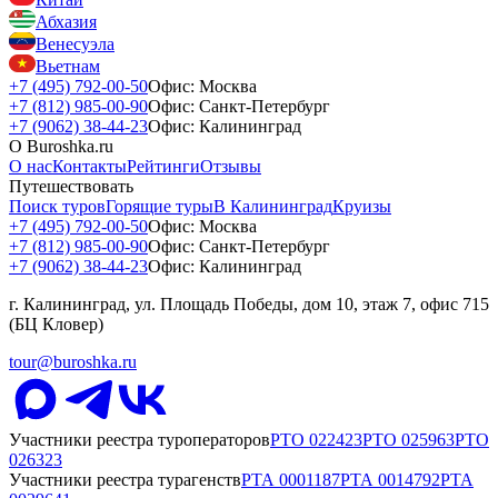
Абхазия
Венесуэла
Вьетнам
+7 (495) 792-00-50
Офис: Москва
+7 (812) 985-00-90
Офис: Санкт-Петербург
+7 (9062) 38-44-23
Офис: Калининград
О Buroshka.ru
О нас
Контакты
Рейтинги
Отзывы
Путешествовать
Поиск туров
Горящие туры
В Калининград
Круизы
+7 (495) 792-00-50
Офис: Москва
+7 (812) 985-00-90
Офис: Санкт-Петербург
+7 (9062) 38-44-23
Офис: Калининград
г. Калининград, ул. Площадь Победы, дом 10, этаж 7, офис 715
(БЦ Кловер)
tour@buroshka.ru
Участники реестра туроператоров
РТО
022423
РТО
025963
РТО
026323
Участники реестра турагенств
РТА
0001187
РТА
0014792
РТА