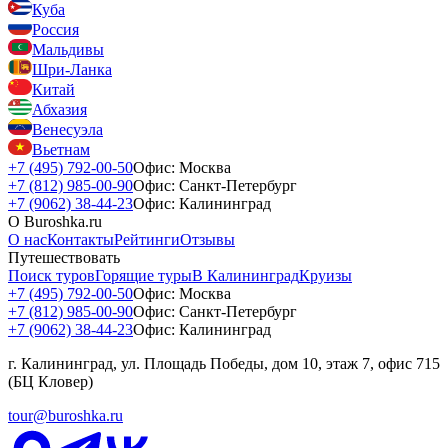
Куба
Россия
Мальдивы
Шри-Ланка
Китай
Абхазия
Венесуэла
Вьетнам
+7 (495) 792-00-50
Офис: Москва
+7 (812) 985-00-90
Офис: Санкт-Петербург
+7 (9062) 38-44-23
Офис: Калининград
О Buroshka.ru
О нас
Контакты
Рейтинги
Отзывы
Путешествовать
Поиск туров
Горящие туры
В Калининград
Круизы
+7 (495) 792-00-50
Офис: Москва
+7 (812) 985-00-90
Офис: Санкт-Петербург
+7 (9062) 38-44-23
Офис: Калининград
г. Калининград, ул. Площадь Победы, дом 10, этаж 7, офис 715
(БЦ Кловер)
tour@buroshka.ru