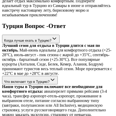
делает отдых максимально комфортным. Подберите
идеальный тур в Турцию из Самары в июне и отправляйтесь
навстречу настоящему лету, бирюзовому морю и
незабываемым приключениям!
Турция Вопрос -Ответ
Когда лучше ехать в Турцию?
Лучший сезон для отдыха в Турции длится с мая по
октябрь.
Май-июнь идеальны для комфортного отдыха (+25-
28°C), июль-август - пик сезона с жарой до +35°C, сентябрь-
октябрь - бархатный сезон (+25-30°C). Все популярные
курорты (Анталия, Сиде, Белек, Кемер, Алания, Бодрум)
принимают туристов весь теплый сезон. Море прогревается с
+22°C в мае до +28°C в августе.
Что включает тур в Турцию?
Наши туры в Турцию включают все необходимое для
комфортного отдыха:
авиаперелет прямыми рейсами (3-4
часа), трансфер аэропорт-отель-аэропорт, проживание в
выбранном отеле, питание согласно выбранному типу
(завтраки, полупансион или All Inclusive), медицинскую
страховку, услуги русскоговорящего гида. Дополнительно
можно заказать экскурсии, страховку от невыезда,