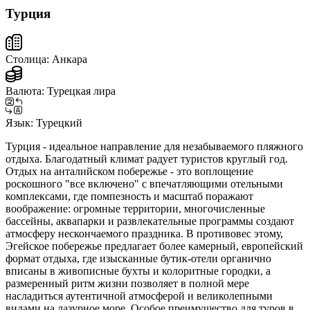
Турция
Столица:
Анкара
Валюта:
Турецкая лира
Язык:
Турецкий
Турция - идеальное направление для незабываемого пляжного
отдыха. Благодатный климат радует туристов круглый год.
Отдых на анталийском побережье - это воплощение
роскошного "все включено" с впечатляющими отельными
комплексами, где помпезность и масштаб поражают
воображение: огромные территории, многочисленные
бассейны, аквапарки и развлекательные программы создают
атмосферу нескончаемого праздника. В противовес этому,
Эгейское побережье предлагает более камерный, европейский
формат отдыха, где изысканные бутик-отели органично
вписаны в живописные бухты и колоритные городки, а
размеренный ритм жизни позволяет в полной мере
насладиться аутентичной атмосферой и великолепными
видами на лазурное море. Особое преимущество для туров в