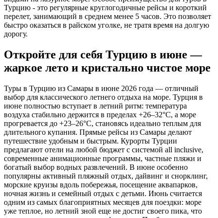
Турцию - это регулярные круглогодичные рейсы и короткий
перелет, занимающий в среднем менее 5 часов. Это позволяет
быстро оказаться в райском уголке, не тратя время на долгую
дорогу.
Откройте для себя Турцию в июне —
жаркое лето и кристально чистое море
Туры в Турцию из Самары в июне 2026 года — отличный
выбор для классического летнего отдыха на море. Турция в
июне полностью вступает в летний ритм: температура
воздуха стабильно держится в пределах +26–32°C, а море
прогревается до +23–26°C, становясь идеально теплым для
длительного купания. Прямые рейсы из Самары делают
путешествие удобным и быстрым. Курорты Турции
предлагают отели на любой бюджет с системой all inclusive,
современные анимационные программы, частные пляжи и
богатый выбор водных развлечений. В июне особенно
популярны активный пляжный отдых, дайвинг и снорклинг,
морские круизы вдоль побережья, посещение аквапарков,
ночная жизнь и семейный отдых с детьми. Июнь считается
одним из самых благоприятных месяцев для поездки: море
уже теплое, но летний зной еще не достиг своего пика, что