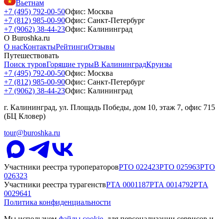
Вьетнам
+7 (495) 792-00-50
Офис: Москва
+7 (812) 985-00-90
Офис: Санкт-Петербург
+7 (9062) 38-44-23
Офис: Калининград
О Buroshka.ru
О нас
Контакты
Рейтинги
Отзывы
Путешествовать
Поиск туров
Горящие туры
В Калининград
Круизы
+7 (495) 792-00-50
Офис: Москва
+7 (812) 985-00-90
Офис: Санкт-Петербург
+7 (9062) 38-44-23
Офис: Калининград
г. Калининград, ул. Площадь Победы, дом 10, этаж 7, офис 715
(БЦ Кловер)
tour@buroshka.ru
Участники реестра туроператоров
РТО
022423
РТО
025963
РТО
026323
Участники реестра турагенств
РТА
0001187
РТА
0014792
РТА
0029641
Политика конфиденциальности
Мы используем
файлы cookie
, для персонализации сервисов и