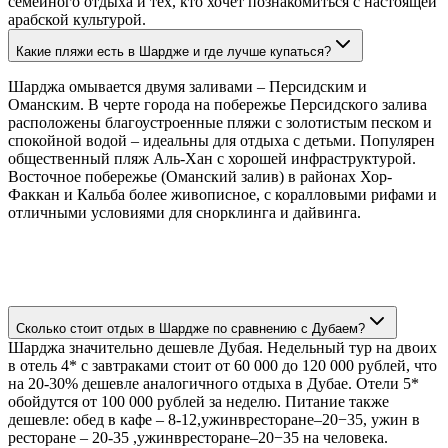
семейного отдыха и тех, кто хочет познакомиться с настоящей
арабской культурой.
Какие пляжи есть в Шардже и где лучше купаться?
Шарджа омывается двумя заливами – Персидским и
Оманским. В черте города на побережье Персидского залива
расположены благоустроенные пляжи с золотистым песком и
спокойной водой – идеальны для отдыха с детьми. Популярен
общественный пляж Аль-Хан с хорошей инфраструктурой.
Восточное побережье (Оманский залив) в районах Хор-
Факкан и Кальба более живописное, с коралловыми рифами и
отличными условиями для снорклинга и дайвинга.
Сколько стоит отдых в Шардже по сравнению с Дубаем?
Шарджа значительно дешевле Дубая. Недельный тур на двоих
в отель 4* с завтраками стоит от 60 000 до 120 000 рублей, что
на 20-30% дешевле аналогичного отдыха в Дубае. Отели 5*
обойдутся от 100 000 рублей за неделю. Питание также
дешевле: обед в кафе – 8-12,ужинвресторане–20−35, ужин в
ресторане – 20-35 ,ужинвресторане–20−35 на человека.