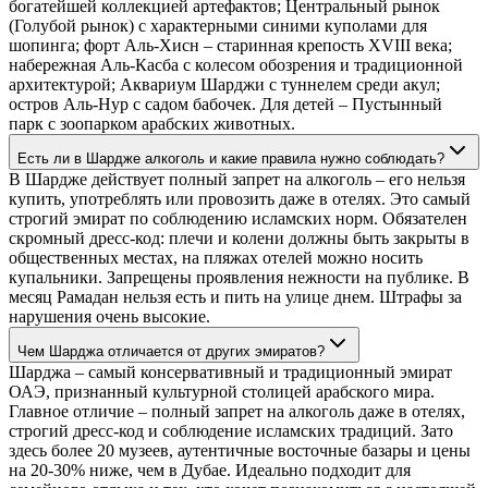
богатейшей коллекцией артефактов; Центральный рынок
(Голубой рынок) с характерными синими куполами для
шопинга; форт Аль-Хисн – старинная крепость XVIII века;
набережная Аль-Касба с колесом обозрения и традиционной
архитектурой; Аквариум Шарджи с туннелем среди акул;
остров Аль-Нур с садом бабочек. Для детей – Пустынный
парк с зоопарком арабских животных.
Есть ли в Шардже алкоголь и какие правила нужно соблюдать?
В Шардже действует полный запрет на алкоголь – его нельзя
купить, употреблять или провозить даже в отелях. Это самый
строгий эмират по соблюдению исламских норм. Обязателен
скромный дресс-код: плечи и колени должны быть закрыты в
общественных местах, на пляжах отелей можно носить
купальники. Запрещены проявления нежности на публике. В
месяц Рамадан нельзя есть и пить на улице днем. Штрафы за
нарушения очень высокие.
Чем Шарджа отличается от других эмиратов?
Шарджа – самый консервативный и традиционный эмират
ОАЭ, признанный культурной столицей арабского мира.
Главное отличие – полный запрет на алкоголь даже в отелях,
строгий дресс-код и соблюдение исламских традиций. Зато
здесь более 20 музеев, аутентичные восточные базары и цены
на 20-30% ниже, чем в Дубае. Идеально подходит для