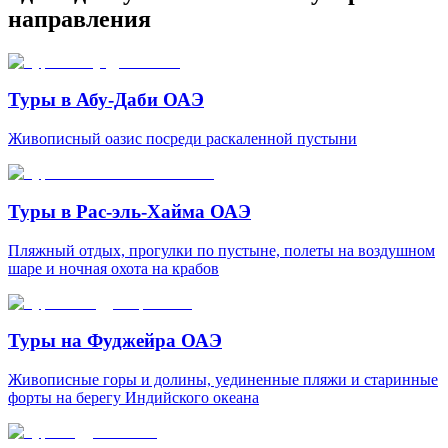
направления
Туры в Абу-Даби ОАЭ
Живописный оазис посреди раскаленной пустыни
Туры в Рас-эль-Хайма ОАЭ
Пляжный отдых, прогулки по пустыне, полеты на воздушном
шаре и ночная охота на крабов
Туры на Фуджейра ОАЭ
Живописные горы и долины, уединенные пляжи и старинные
форты на берегу Индийского океана