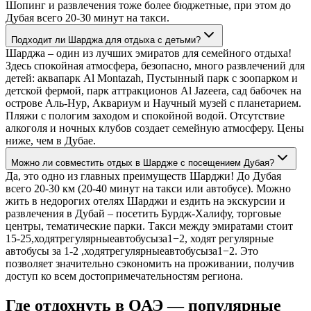
Шопинг и развлечения тоже более бюджетные, при этом до
Дубая всего 20-30 минут на такси.
Подходит ли Шарджа для отдыха с детьми?
Шарджа – один из лучших эмиратов для семейного отдыха!
Здесь спокойная атмосфера, безопасно, много развлечений для
детей: аквапарк Al Montazah, Пустынный парк с зоопарком и
детской фермой, парк аттракционов Al Jazeera, сад бабочек на
острове Аль-Нур, Аквариум и Научный музей с планетарием.
Пляжи с пологим заходом и спокойной водой. Отсутствие
алкоголя и ночных клубов создает семейную атмосферу. Цены
ниже, чем в Дубае.
Можно ли совместить отдых в Шардже с посещением Дубая?
Да, это одно из главных преимуществ Шарджи! До Дубая
всего 20-30 км (20-40 минут на такси или автобусе). Можно
жить в недорогих отелях Шарджи и ездить на экскурсии и
развлечения в Дубай – посетить Бурдж-Халифу, торговые
центры, тематические парки. Такси между эмиратами стоит
15-25,ходятрегулярныеавтобусыза1−2, ходят регулярные
автобусы за 1-2 ,ходятрегулярныеавтобусыза1−2. Это
позволяет значительно сэкономить на проживании, получив
доступ ко всем достопримечательностям региона.
Где отдохнуть в ОАЭ — популярные