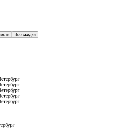
омств
Все скидки
тербург