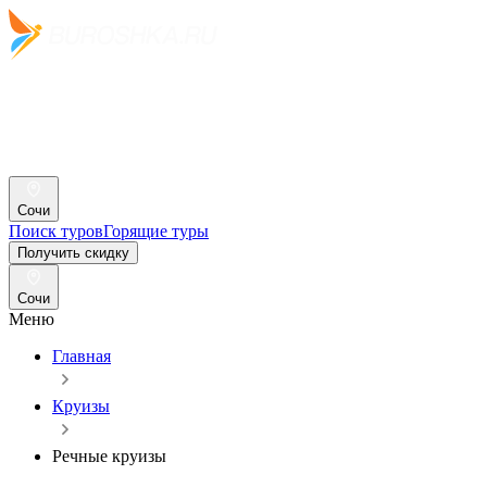
Сочи
Поиск туров
Горящие туры
Получить скидку
Сочи
Меню
Главная
Круизы
Речные круизы