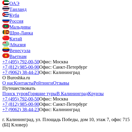
ОАЭ
Таиланд
Куба
Россия
Мальдивы
Шри-Ланка
Китай
Абхазия
Венесуэла
Вьетнам
+7 (495) 792-00-50
Офис: Москва
+7 (812) 985-00-90
Офис: Санкт-Петербург
+7 (9062) 38-44-23
Офис: Калининград
О Buroshka.ru
О нас
Контакты
Рейтинги
Отзывы
Путешествовать
Поиск туров
Горящие туры
В Калининград
Круизы
+7 (495) 792-00-50
Офис: Москва
+7 (812) 985-00-90
Офис: Санкт-Петербург
+7 (9062) 38-44-23
Офис: Калининград
г. Калининград, ул. Площадь Победы, дом 10, этаж 7, офис 715
(БЦ Кловер)