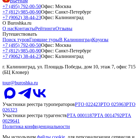
Вьетнам
+7 (495) 792-00-50
Офис: Москва
+7 (812) 985-00-90
Офис: Санкт-Петербург
+7 (9062) 38-44-23
Офис: Калининград
О Buroshka.ru
О нас
Контакты
Рейтинги
Отзывы
Путешествовать
Поиск туров
Горящие туры
В Калининград
Круизы
+7 (495) 792-00-50
Офис: Москва
+7 (812) 985-00-90
Офис: Санкт-Петербург
+7 (9062) 38-44-23
Офис: Калининград
г. Калининград, ул. Площадь Победы, дом 10, этаж 7, офис 715
(БЦ Кловер)
tour@buroshka.ru
Участники реестра туроператоров
РТО
022423
РТО
025963
РТО
026323
Участники реестра турагенств
РТА
0001187
РТА
0014792
РТА
0029641
Политика конфиденциальности
Мы используем
файлы cookie
, для персонализации сервисов и