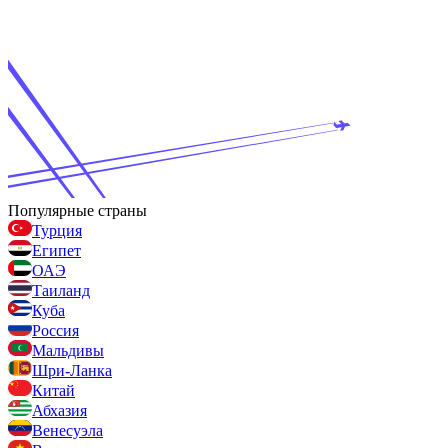
Популярные страны
Турция
Египет
ОАЭ
Таиланд
Куба
Россия
Мальдивы
Шри-Ланка
Китай
Абхазия
Венесуэла