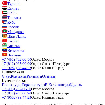
Турция
Египет
ОАЭ
Таиланд
Куба
Россия
Мальдивы
Шри-Ланка
Китай
Абхазия
Венесуэла
Вьетнам
+7 (495) 792-00-50
Офис: Москва
+7 (812) 985-00-90
Офис: Санкт-Петербург
+7 (9062) 38-44-23
Офис: Калининград
О Buroshka.ru
О нас
Контакты
Рейтинги
Отзывы
Путешествовать
Поиск туров
Горящие туры
В Калининград
Круизы
+7 (495) 792-00-50
Офис: Москва
+7 (812) 985-00-90
Офис: Санкт-Петербург
+7 (9062) 38-44-23
Офис: Калининград