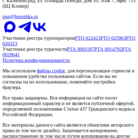
г. Калининград, ул. Площадь Победы, дом 10, этаж 7, офис 715
(БЦ Кловер)
tour@buroshka.ru
Участники реестра туроператоров
РТО
022423
РТО
025963
РТО
026323
Участники реестра турагенств
РТА
0001187
РТА
0014792
РТА
0029641
Политика конфиденциальности
Мы используем
файлы cookie
, для персонализации сервисов и
повышения удобства пользования сайтом. Если вы не
согласны на их использование, поменяйте настройки
браузера.
Все права защищены. Вся информация на сайте носит
информационный характер и не является публичной офертой,
определяемой положениями Статьи 437 Гражданского кодекса
Российской Федерации.
Все материалы данного сайта являются объектами авторского
права (в том числе дизайн). Запрещается копирование,
распространение (в том числе путем копирования на другие