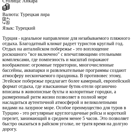
Столица:
Анкара
Валюта:
Турецкая лира
Язык:
Турецкий
Турция - идеальное направление для незабываемого пляжного
отдыха. Благодатный климат радует туристов круглый год.
Отдых на анталийском побережье - это воплощение
роскошного "все включено" с впечатляющими отельными
комплексами, где помпезность и масштаб поражают
воображение: огромные территории, многочисленные
бассейны, аквапарки и развлекательные программы создают
атмосферу нескончаемого праздника. В противовес этому,
Эгейское побережье предлагает более камерный, европейский
формат отдыха, где изысканные бутик-отели органично
вписаны в живописные бухты и колоритные городки, а
размеренный ритм жизни позволяет в полной мере
насладиться аутентичной атмосферой и великолепными
видами на лазурное море. Особое преимущество для туров в
Турцию - это регулярные круглогодичные рейсы и короткий
перелет, занимающий в среднем менее 5 часов. Это позволяет
быстро оказаться в райском уголке, не тратя время на долгую
дорогу.