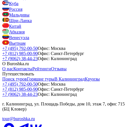
Куба
Россия
Мальдивы
Шри-Ланка
Китай
Абхазия
Венесуэла
Вьетнам
+7 (495) 792-00-50
Офис: Москва
+7 (812) 985-00-90
Офис: Санкт-Петербург
+7 (9062) 38-44-23
Офис: Калининград
О Buroshka.ru
О нас
Контакты
Рейтинги
Отзывы
Путешествовать
Поиск туров
Горящие туры
В Калининград
Круизы
+7 (495) 792-00-50
Офис: Москва
+7 (812) 985-00-90
Офис: Санкт-Петербург
+7 (9062) 38-44-23
Офис: Калининград
г. Калининград, ул. Площадь Победы, дом 10, этаж 7, офис 715
(БЦ Кловер)
tour@buroshka.ru