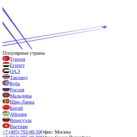
Популярные страны
Турция
Египет
ОАЭ
Таиланд
Куба
Россия
Мальдивы
Шри-Ланка
Китай
Абхазия
Венесуэла
Вьетнам
+7 (495) 792-00-50
Офис: Москва