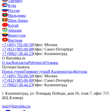
Таиланд
Куба
Россия
Мальдивы
Шри-Ланка
Китай
Абхазия
Венесуэла
Вьетнам
+7 (495) 792-00-50
Офис: Москва
+7 (812) 985-00-90
Офис: Санкт-Петербург
+7 (9062) 38-44-23
Офис: Калининград
О Buroshka.ru
О нас
Контакты
Рейтинги
Отзывы
Путешествовать
Поиск туров
Горящие туры
В Калининград
Круизы
+7 (495) 792-00-50
Офис: Москва
+7 (812) 985-00-90
Офис: Санкт-Петербург
+7 (9062) 38-44-23
Офис: Калининград
г. Калининград, ул. Площадь Победы, дом 10, этаж 7, офис 715
(БЦ Кловер)
tour@buroshka.ru