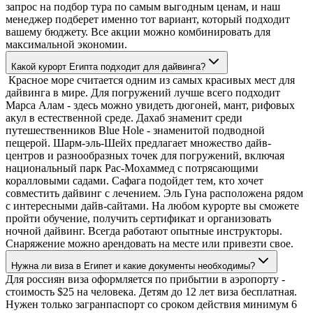
запрос на подбор тура по самым выгодным ценам, и наш
менеджер подберет именно тот вариант, который подходит
вашему бюджету. Все акции можно комбинировать для
максимальной экономии.
Какой курорт Египта подходит для дайвинга?
Красное море считается одним из самых красивых мест для
дайвинга в мире. Для погружений лучше всего подходит
Марса Алам - здесь можно увидеть дюгоней, мант, рифовых
акул в естественной среде. Дахаб знаменит среди
путешественников Blue Hole - знаменитой подводной
пещерой. Шарм-эль-Шейх предлагает множество дайв-
центров и разнообразных точек для погружений, включая
национальный парк Рас-Мохаммед с потрясающими
коралловыми садами. Сафага подойдет тем, кто хочет
совместить дайвинг с лечением. Эль Гуна расположена рядом
с интересными дайв-сайтами. На любом курорте вы сможете
пройти обучение, получить сертификат и организовать
ночной дайвинг. Всегда работают опытные инструкторы.
Снаряжение можно арендовать на месте или привезти свое.
Нужна ли виза в Египет и какие документы необходимы?
Для россиян виза оформляется по прибытии в аэропорту -
стоимость $25 на человека. Детям до 12 лет виза бесплатная.
Нужен только загранпаспорт со сроком действия минимум 6