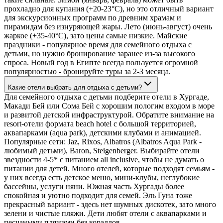
прохладно для купания (+20-23°C), но это отличный вариант
для экскурсионных программ по древним храмам и
пирамидам без изнуряющей жары. Лето (июнь-август) очень
жаркое (+35-40°C), зато цены самые низкие. Майские
праздники - популярное время для семейного отдыха с
детьми, но нужно бронирование заранее из-за высокого
спроса. Новый год в Египте всегда пользуется огромной
популярностью - бронируйте туры за 2-3 месяца.
Какие отели выбрать для отдыха с детьми?
Для семейного отдыха с детьми подберите отели в Хургаде,
Макади Бей или Сома Бей с хорошим пологим входом в море
и развитой детской инфраструктурой. Обратите внимание на
resort-отели формата beach hotel с большой территорией,
аквапарками (aqua park), детскими клубами и анимацией.
Популярные сети: Jaz, Rixos, Albatros (Albatros Aqua Park -
любимый детьми), Baron, Steigenberger. Выбирайте отели
звездности 4-5* с питанием all inclusive, чтобы не думать о
питании для детей. Много отелей, которые подходят семьям -
у них всегда есть детское меню, мини-клубы, неглубокие
бассейны, услуги няни. Южная часть Хургады более
спокойная и уютно подходит для семей. Эль Гуна тоже
прекрасный вариант - здесь нет шумных дискотек, зато много
зелени и чистые пляжи. Дети любят отели с аквапарками и
песчаными пляжами без кораллов.