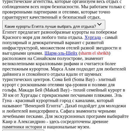
туристические агентства, которые организуем весь отдых с
соблюдением всех норм безопасности. Мы работаем только с
проверенными партнерами и отелями, которые точно
гарантируют качественный и безопасный отдых.
Какие курорты Египта лучше выбрать для отдыха?
Египет предлагает разнообразные курорты на побережье
Красного моря для любого типа отдыха.
Хургада
- самый
популярный и демократичный вариант с развитой
инфраструктурой, множеством отелей разной звездности и
выгодными ценами.
Шарм-эль-Шейх
(
sharm el sheikh
)
расположен на Синайском полуострове, знаменит
великолепными коралловыми рифами и считается более
престижным курортом. Марса Алам подходит для любителей
дайвинга и спокойного отдыха вдали от шумных
туристических центров. Сома Бей (Soma Bay) - элитный
курорт с роскошными отелями spa-уровня и полями для
гольфа. Макади Бей (Makadi Bay) - тихий семейный курорт в
30 км от Хургады с прекрасными песчаными пляжами. Эль
Гуна - красивый курортный город с каналами, который
называют "Венецией Египта". Дахаб подойдет для молодежи
и любителей виндсерфинга. Сафага знаменита черными
лечебными песками. Для экскурсионных программ выбирайте
Каир и Александрию - здесь сосредоточены древние
памятники истории и национальные музеи.