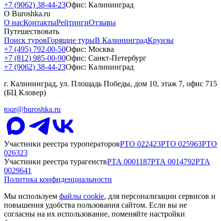
+7 (9062) 38-44-23
Офис: Калининград
О Buroshka.ru
О нас
Контакты
Рейтинги
Отзывы
Путешествовать
Поиск туров
Горящие туры
В Калининград
Круизы
+7 (495) 792-00-50
Офис: Москва
+7 (812) 985-00-90
Офис: Санкт-Петербург
+7 (9062) 38-44-23
Офис: Калининград
г. Калининград, ул. Площадь Победы, дом 10, этаж 7, офис 715
(БЦ Кловер)
tour@buroshka.ru
Участники реестра туроператоров
РТО
022423
РТО
025963
РТО
026323
Участники реестра турагенств
РТА
0001187
РТА
0014792
РТА
0029641
Политика конфиденциальности
Мы используем
файлы cookie
, для персонализации сервисов и
повышения удобства пользования сайтом. Если вы не
согласны на их использование, поменяйте настройки