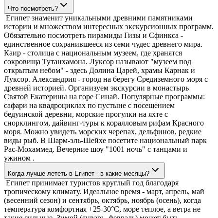
Что посмотреть?
Египет знаменит уникальными древними памятниками
истории и множеством интересных экскурсионных программ.
Обязательно посмотреть пирамиды Гизы и Сфинкса -
единственное сохранившееся из семи чудес древнего мира.
Каир - столица с национальным музеем, где хранятся
сокровища Тутанхамона. Луксор называют "музеем под
открытым небом" - здесь Долина Царей, храмы Карнак и
Луксор. Александрия - город на берегу Средиземного моря с
древней историей. Организуем экскурсии в монастырь
Святой Екатерины на горе Синай. Популярные программы:
сафари на квадроциклах по пустыне с посещением
бедуинской деревни, морские прогулки на яхте с
снорклингом, дайвинг-туры к коралловым рифам Красного
моря. Можно увидеть морских черепах, дельфинов, редкие
виды рыб. В Шарм-эль-Шейхе посетите национальный парк
Рас-Мохаммед. Вечерние шоу "1001 ночь" с танцами и
ужином .
Когда лучше лететь в Египет - в какие месяцы?
Египет принимает туристов круглый год благодаря
тропическому климату. Идеальное время - март, апрель, май
(весенний сезон) и сентябрь, октябрь, ноябрь (осень), когда
температура комфортная +25-30°C, море теплое, а ветра не
такие сильные. Зимой (январь, февраль) может быть