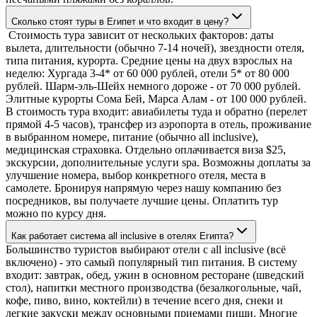
Сколько стоят туры в Египет и что входит в цену?
Стоимость тура зависит от нескольких факторов: даты
вылета, длительности (обычно 7-14 ночей), звездности отеля,
типа питания, курорта. Средние цены на двух взрослых на
неделю: Хургада 3-4* от 60 000 рублей, отели 5* от 80 000
рублей. Шарм-эль-Шейх немного дороже - от 70 000 рублей.
Элитные курорты Сома Бей, Марса Алам - от 100 000 рублей.
В стоимость тура входит: авиабилеты туда и обратно (перелет
прямой 4-5 часов), трансфер из аэропорта в отель, проживание
в выбранном номере, питание (обычно all inclusive),
медицинская страховка. Отдельно оплачивается виза $25,
экскурсии, дополнительные услуги spa. Возможны доплаты за
улучшение номера, выбор конкретного отеля, места в
самолете. Бронируя напрямую через нашу компанию без
посредников, вы получаете лучшие цены. Оплатить тур
можно по курсу дня.
Как работает система all inclusive в отелях Египта?
Большинство туристов выбирают отели с all inclusive (всё
включено) - это самый популярный тип питания. В систему
входит: завтрак, обед, ужин в основном ресторане (шведский
стол), напитки местного производства (безалкогольные, чай,
кофе, пиво, вино, коктейли) в течение всего дня, снеки и
легкие закуски между основными приемами пищи. Многие