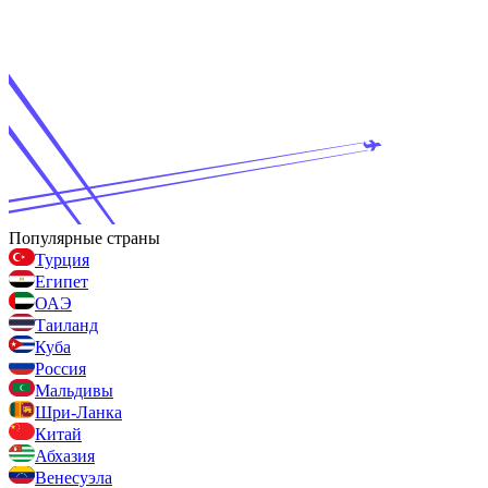
Популярные страны
Турция
Египет
ОАЭ
Таиланд
Куба
Россия
Мальдивы
Шри-Ланка
Китай
Абхазия
Венесуэла