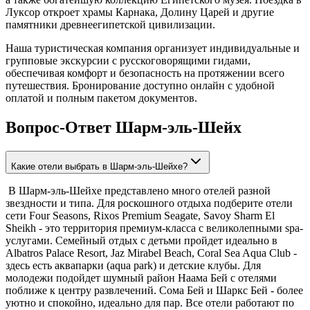
Луксор откроет храмы Карнака, Долину Царей и другие
памятники древнеегипетской цивилизации.
Наша туристическая компания организует индивидуальные и
групповые экскурсии с русскоговорящими гидами,
обеспечивая комфорт и безопасность на протяжении всего
путешествия. Бронирование доступно онлайн с удобной
оплатой и полным пакетом документов.
Вопрос-Ответ Шарм-эль-Шейх
Какие отели выбрать в Шарм-эль-Шейхе?
В Шарм-эль-Шейхе представлено много отелей разной
звездности и типа. Для роскошного отдыха подберите отели
сети Four Seasons, Rixos Premium Seagate, Savoy Sharm El
Sheikh - это территория премиум-класса с великолепными spa-
услугами. Семейный отдых с детьми пройдет идеально в
Albatros Palace Resort, Jaz Mirabel Beach, Coral Sea Aqua Club -
здесь есть аквапарки (aqua park) и детские клубы. Для
молодежи подойдет шумный район Наама Бей с отелями
поближе к центру развлечений. Сома Бей и Шаркс Бей - более
уютно и спокойно, идеально для пар. Все отели работают по