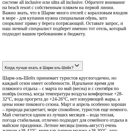
системе all inclusive или ultra all inclusive. Обратите внимание
на beach resort с собственным пляжем на первой линии.
Важно знать, что в Шарме много отелей с коралловым входом
в море - для купания нужна специальная обувь, зато
снорклинг прямо у берега потрясающий. Оставьте запрос, и
наш личный специалист подберет именно тот отель, который
подходит вашим требованиям и бюджету.
Когда лучше ехать в Шарм-эль-Шейх?
Шарм-эль-Шейх принимает туристов круглогодично, но
каждый сезон имеет особенности. Идеальное время для
пляжного отдыха – с марта по май (весна) и с сентября по
ноябрь (осень), когда температура воздуха комфортные +28-
32°C, вода прогрета до +24-26°C, нет изнуряющей жары, а
цены ниже пикового сезона. Март и апрель особенно хороши
– природа расцветает, море спокойное, туристов еще немного.
Май считается одним из лучших месяцев – вода теплая,
погода стабильная, отлично подходит для семейного отдыха в
майские праздники. Летние месяцы (июнь-август) очень
жаркие +38-42°C, море как парное молоко +28-30°C, зато