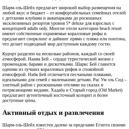
Шарм-эль-Шейх предлагает широкий выбор размещения на
любой вкус и бюджет – от комфортабельных семейных отелей
с детскими клубами и аквапарками до роскошных
эксклюзивных резортов уровня 5* deluxe для взрослых с
концепцией adults only. Многие отели категории beach resort
имеют собственные охраняемые коралловые рифы и
предлагают снорклинг и дайвинг прямо с пляжа или понтона,
что делает подводный мир доступным каждому гостю.
Курорт разделен на несколько районов, каждый со своей
атмосферой. Наама Бей – сердце туристической жизни с
променадом, барами и дискотеками. Шаркс Бей славится
одними из лучших коралловых рифов и спокойной
атмосферой. Набк Бей отличается песчаными пляжами,
идеальными для семей с маленькими детьми. Рас Ум эль Сид –
элитный район с роскошными отелями на скалах и
потрясающими видами. Хадаба и Старый город (Old Market)
предлагают аутентичный восточный колорит и более
доступные цены.
Активный отдых и развлечения
Шарм-эль-Шейх известен далеко за пределами Египта своими