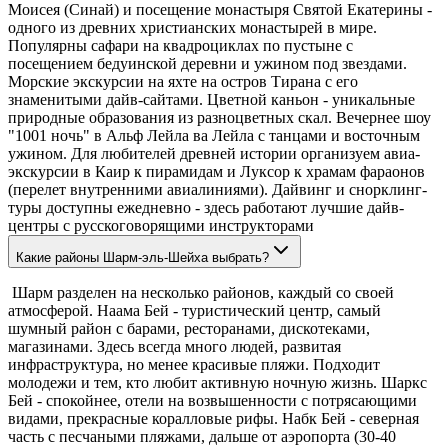
Моисея (Синай) и посещение монастыря Святой Екатерины -
одного из древних христианских монастырей в мире.
Популярны сафари на квадроциклах по пустыне с
посещением бедуинской деревни и ужином под звездами.
Морские экскурсии на яхте на остров Тирана с его
знаменитыми дайв-сайтами. Цветной каньон - уникальные
природные образования из разноцветных скал. Вечернее шоу
"1001 ночь" в Альф Лейла ва Лейла с танцами и восточным
ужином. Для любителей древней истории организуем авиа-
экскурсии в Каир к пирамидам и Луксор к храмам фараонов
(перелет внутренними авиалиниями). Дайвинг и снорклинг-
туры доступны ежедневно - здесь работают лучшие дайв-
центры с русскоговорящими инструкторами
Какие районы Шарм-эль-Шейха выбрать?
Шарм разделен на несколько районов, каждый со своей
атмосферой. Наама Бей - туристический центр, самый
шумный район с барами, ресторанами, дискотеками,
магазинами. Здесь всегда много людей, развитая
инфраструктура, но менее красивые пляжи. Подходит
молодежи и тем, кто любит активную ночную жизнь. Шаркс
Бей - спокойнее, отели на возвышенности с потрясающими
видами, прекрасные коралловые рифы. Набк Бей - северная
часть с песчаными пляжами, дальше от аэропорта (30-40