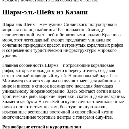
Шарм-эль-Шейх из Казани
Шарм-эль-Шейх – жемчужина Синайского полуострова и
мировая столица дайвинга! Расположенный между
величественной пустыней и бирюзовыми водами Красного
моря, этот легендарный курорт предлагает уникальное
сочетание природных красот, нетронутых коралловых рифов
и современной туристической инфраструктуры мирового
уровня.
Главная особенность Шарма – потрясающие коралловые
рифы, которые подходят прямо к берегу отелей, создавая
естественный подводный музей. Национальный парк Рас-
Мохаммед считается одним из лучших мест для дайвинга в
мире и внесен в список всемирного наследия благодаря
уникальному биоразнообразию. Здесь обитают сотни видов
тропических рыб, морские черепахи, скаты и даже дельфины.
Знаменитая бухта Наама-Бей искусно сочетает великолепные
пляжи с золотистым песком, богатую ночную жизнь,
изысканные рестораны восточной и европейской кухни,
многочисленные торговые центры с товарами duty-free.
Разнообразие отелей и курортных зон