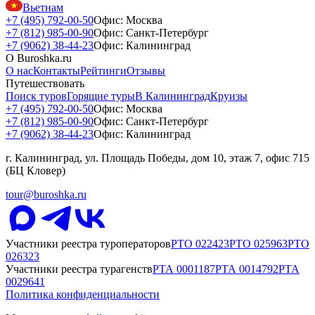
Вьетнам
+7 (495) 792-00-50
Офис: Москва
+7 (812) 985-00-90
Офис: Санкт-Петербург
+7 (9062) 38-44-23
Офис: Калининград
О Buroshka.ru
О нас
Контакты
Рейтинги
Отзывы
Путешествовать
Поиск туров
Горящие туры
В Калининград
Круизы
+7 (495) 792-00-50
Офис: Москва
+7 (812) 985-00-90
Офис: Санкт-Петербург
+7 (9062) 38-44-23
Офис: Калининград
г. Калининград, ул. Площадь Победы, дом 10, этаж 7, офис 715
(БЦ Кловер)
tour@buroshka.ru
Участники реестра туроператоров
РТО
022423
РТО
025963
РТО
026323
Участники реестра турагенств
РТА
0001187
РТА
0014792
РТА
0029641
Политика конфиденциальности