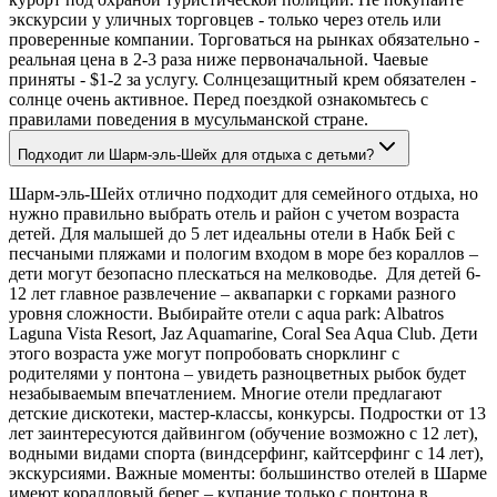
экскурсии у уличных торговцев - только через отель или
проверенные компании. Торговаться на рынках обязательно -
реальная цена в 2-3 раза ниже первоначальной. Чаевые
приняты - $1-2 за услугу. Солнцезащитный крем обязателен -
солнце очень активное. Перед поездкой ознакомьтесь с
правилами поведения в мусульманской стране.
Подходит ли Шарм-эль-Шейх для отдыха с детьми?
Шарм-эль-Шейх отлично подходит для семейного отдыха, но
нужно правильно выбрать отель и район с учетом возраста
детей. Для малышей до 5 лет идеальны отели в Набк Бей с
песчаными пляжами и пологим входом в море без кораллов –
дети могут безопасно плескаться на мелководье. Для детей 6-
12 лет главное развлечение – аквапарки с горками разного
уровня сложности. Выбирайте отели с aqua park: Albatros
Laguna Vista Resort, Jaz Aquamarine, Coral Sea Aqua Club. Дети
этого возраста уже могут попробовать снорклинг с
родителями у понтона – увидеть разноцветных рыбок будет
незабываемым впечатлением. Многие отели предлагают
детские дискотеки, мастер-классы, конкурсы. Подростки от 13
лет заинтересуются дайвингом (обучение возможно с 12 лет),
водными видами спорта (виндсерфинг, кайтсерфинг с 14 лет),
экскурсиями. Важные моменты: большинство отелей в Шарме
имеют коралловый берег – купание только с понтона в