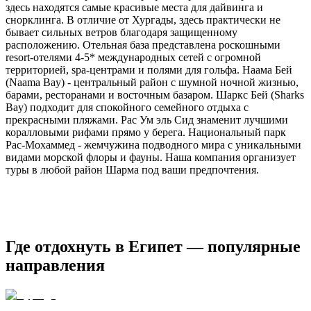
здесь находятся самые красивые места для дайвинга и
снорклинга. В отличие от Хургады, здесь практически не
бывает сильных ветров благодаря защищенному
расположению. Отельная база представлена роскошными
resort-отелями 4-5* международных сетей с огромной
территорией, spa-центрами и полями для гольфа. Наама Бей
(Naama Bay) - центральный район с шумной ночной жизнью,
барами, ресторанами и восточным базаром. Шаркс Бей (Sharks
Bay) подходит для спокойного семейного отдыха с
прекрасными пляжами. Рас Ум эль Сид знаменит лучшими
коралловыми рифами прямо у берега. Национальный парк
Рас-Мохаммед - жемчужина подводного мира с уникальными
видами морской флоры и фауны. Наша компания организует
туры в любой район Шарма под ваши предпочтения.
Где отдохнуть в Египет — популярные
направления