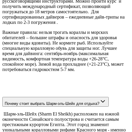
русскоговорящими инструкторами. Можно пройти курс и
получить международный сертификат, позволяющий
погружаться до 18 метров самостоятельно. Для
сертифицированных дайверов – ежедневные дайв-трипы на
лодках по 2-3 погружения .
Важные правила: нельзя трогать кораллы и морских
обитателей – большие штрафы и опасность для здоровья
(многие виды ядовиты). Не кормите рыб. Используйте
специальную коралловую обувь для защиты ног. Лучшее
время для дайвинга: сентябрь-ноябрь (максимальная
видимость, комфортная температура воды +26-28°C,
спокойное море). Зимой вода прохладнее (+21-23°C), может
потребоваться гидрокостюм 5-7 мм.
Почему стоит выбрать Шарм-эль-Шейх для отдыха?
Шарм-эль-Шейх (Sharm El Sheikh) расположен на южной
оконечности Синайского полуострова и считается самым
престижным курортом Египта. Этот город знаменит
уникальными коралловыми рифами Красного моря - именно