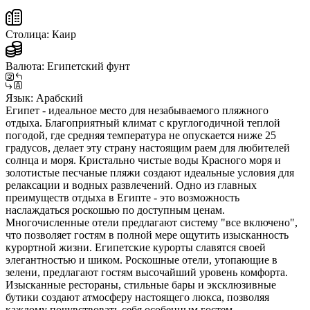
Столица:
Каир
Валюта:
Египетский фунт
Язык:
Арабский
Египет - идеальное место для незабываемого пляжного
отдыха. Благоприятный климат с круглогодичной теплой
погодой, где средняя температура не опускается ниже 25
градусов, делает эту страну настоящим раем для любителей
солнца и моря. Кристально чистые воды Красного моря и
золотистые песчаные пляжи создают идеальные условия для
релаксации и водных развлечений. Одно из главных
преимуществ отдыха в Египте - это возможность
наслаждаться роскошью по доступным ценам.
Многочисленные отели предлагают систему "все включено",
что позволяет гостям в полной мере ощутить изысканность
курортной жизни. Египетские курорты славятся своей
элегантностью и шиком. Роскошные отели, утопающие в
зелени, предлагают гостям высочайший уровень комфорта.
Изысканные рестораны, стильные бары и эксклюзивные
бутики создают атмосферу настоящего люкса, позволяя
каждому почувствовать себя особенным гостем.