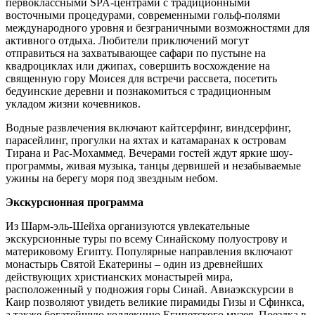
первоклассными SPA-центрами с традиционными
восточными процедурами, современными гольф-полями
международного уровня и безграничными возможностями для
активного отдыха. Любители приключений могут
отправиться на захватывающее сафари по пустыне на
квадроциклах или джипах, совершить восхождение на
священную гору Моисея для встречи рассвета, посетить
бедуинские деревни и познакомиться с традиционным
укладом жизни кочевников.
Водные развлечения включают кайтсерфинг, виндсерфинг,
парасейлинг, прогулки на яхтах и катамаранах к островам
Тирана и Рас-Мохаммед. Вечерами гостей ждут яркие шоу-
программы, живая музыка, танцы дервишей и незабываемые
ужины на берегу моря под звездным небом.
Экскурсионная программа
Из Шарм-эль-Шейха организуются увлекательные
экскурсионные туры по всему Синайскому полуострову и
материковому Египту. Популярные направления включают
монастырь Святой Екатерины – один из древнейших
действующих христианских монастырей мира,
расположенный у подножия горы Синай. Авиаэкскурсии в
Каир позволяют увидеть великие пирамиды Гизы и Сфинкса,
а также богатейшую коллекцию Египетского музея. Поездка в