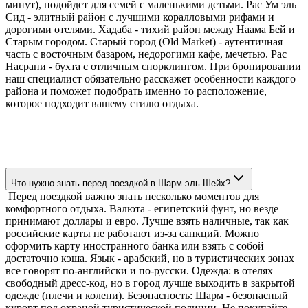
минут), подойдет для семей с маленькими детьми. Рас Ум эль
Сид - элитный район с лучшими коралловыми рифами и
дорогими отелями. Хадаба - тихий район между Наама Бей и
Старым городом. Старый город (Old Market) - аутентичная
часть с восточным базаром, недорогими кафе, мечетью. Рас
Насрани - бухта с отличным снорклингом. При бронировании
наш специалист обязательно расскажет особенности каждого
района и поможет подобрать именно то расположение,
которое подходит вашему стилю отдыха.
Что нужно знать перед поездкой в Шарм-эль-Шейх?
Перед поездкой важно знать несколько моментов для
комфортного отдыха. Валюта - египетский фунт, но везде
принимают доллары и евро. Лучше взять наличные, так как
российские карты не работают из-за санкций. Можно
оформить карту иностранного банка или взять с собой
достаточно кэша. Язык - арабский, но в туристических зонах
все говорят по-английски и по-русски. Одежда: в отелях
свободный дресс-код, но в город лучше выходить в закрытой
одежде (плечи и колени). Безопасность: Шарм - безопасный
курорт под охраной туристической полиции. Не покупайте