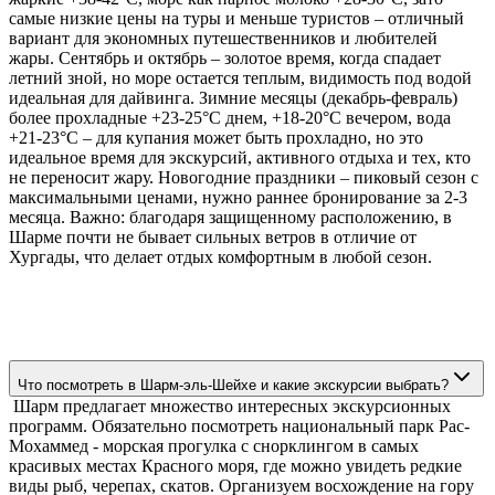
самые низкие цены на туры и меньше туристов – отличный
вариант для экономных путешественников и любителей
жары. Сентябрь и октябрь – золотое время, когда спадает
летний зной, но море остается теплым, видимость под водой
идеальная для дайвинга. Зимние месяцы (декабрь-февраль)
более прохладные +23-25°C днем, +18-20°C вечером, вода
+21-23°C – для купания может быть прохладно, но это
идеальное время для экскурсий, активного отдыха и тех, кто
не переносит жару. Новогодние праздники – пиковый сезон с
максимальными ценами, нужно раннее бронирование за 2-3
месяца. Важно: благодаря защищенному расположению, в
Шарме почти не бывает сильных ветров в отличие от
Хургады, что делает отдых комфортным в любой сезон.
Что посмотреть в Шарм-эль-Шейхе и какие экскурсии выбрать?
Шарм предлагает множество интересных экскурсионных
программ. Обязательно посмотреть национальный парк Рас-
Мохаммед - морская прогулка с снорклингом в самых
красивых местах Красного моря, где можно увидеть редкие
виды рыб, черепах, скатов. Организуем восхождение на гору