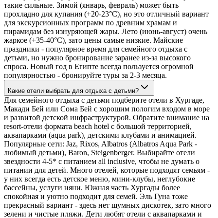
такие сильные. Зимой (январь, февраль) может быть
прохладно для купания (+20-23°C), но это отличный вариант
для экскурсионных программ по древним храмам и
пирамидам без изнуряющей жары. Лето (июнь-август) очень
жаркое (+35-40°C), зато цены самые низкие. Майские
праздники - популярное время для семейного отдыха с
детьми, но нужно бронирование заранее из-за высокого
спроса. Новый год в Египте всегда пользуется огромной
популярностью - бронируйте туры за 2-3 месяца.
Какие отели выбрать для отдыха с детьми?
Для семейного отдыха с детьми подберите отели в Хургаде,
Макади Бей или Сома Бей с хорошим пологим входом в море
и развитой детской инфраструктурой. Обратите внимание на
resort-отели формата beach hotel с большой территорией,
аквапарками (aqua park), детскими клубами и анимацией.
Популярные сети: Jaz, Rixos, Albatros (Albatros Aqua Park -
любимый детьми), Baron, Steigenberger. Выбирайте отели
звездности 4-5* с питанием all inclusive, чтобы не думать о
питании для детей. Много отелей, которые подходят семьям -
у них всегда есть детское меню, мини-клубы, неглубокие
бассейны, услуги няни. Южная часть Хургады более
спокойная и уютно подходит для семей. Эль Гуна тоже
прекрасный вариант - здесь нет шумных дискотек, зато много
зелени и чистые пляжи. Дети любят отели с аквапарками и