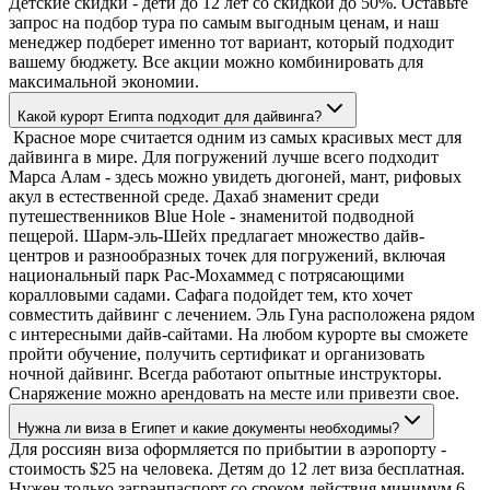
Детские скидки - дети до 12 лет со скидкой до 50%. Оставьте
запрос на подбор тура по самым выгодным ценам, и наш
менеджер подберет именно тот вариант, который подходит
вашему бюджету. Все акции можно комбинировать для
максимальной экономии.
Какой курорт Египта подходит для дайвинга?
Красное море считается одним из самых красивых мест для
дайвинга в мире. Для погружений лучше всего подходит
Марса Алам - здесь можно увидеть дюгоней, мант, рифовых
акул в естественной среде. Дахаб знаменит среди
путешественников Blue Hole - знаменитой подводной
пещерой. Шарм-эль-Шейх предлагает множество дайв-
центров и разнообразных точек для погружений, включая
национальный парк Рас-Мохаммед с потрясающими
коралловыми садами. Сафага подойдет тем, кто хочет
совместить дайвинг с лечением. Эль Гуна расположена рядом
с интересными дайв-сайтами. На любом курорте вы сможете
пройти обучение, получить сертификат и организовать
ночной дайвинг. Всегда работают опытные инструкторы.
Снаряжение можно арендовать на месте или привезти свое.
Нужна ли виза в Египет и какие документы необходимы?
Для россиян виза оформляется по прибытии в аэропорту -
стоимость $25 на человека. Детям до 12 лет виза бесплатная.
Нужен только загранпаспорт со сроком действия минимум 6