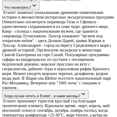
Что посмотреть?
Египет знаменит уникальными древними памятниками
истории и множеством интересных экскурсионных программ.
Обязательно посмотреть пирамиды Гизы и Сфинкса -
единственное сохранившееся из семи чудес древнего мира.
Каир - столица с национальным музеем, где хранятся
сокровища Тутанхамона. Луксор называют "музеем под
открытым небом" - здесь Долина Царей, храмы Карнак и
Луксор. Александрия - город на берегу Средиземного моря с
древней историей. Организуем экскурсии в монастырь
Святой Екатерины на горе Синай. Популярные программы:
сафари на квадроциклах по пустыне с посещением
бедуинской деревни, морские прогулки на яхте с
снорклингом, дайвинг-туры к коралловым рифам Красного
моря. Можно увидеть морских черепах, дельфинов, редкие
виды рыб. В Шарм-эль-Шейхе посетите национальный парк
Рас-Мохаммед. Вечерние шоу "1001 ночь" с танцами и
ужином .
Когда лучше лететь в Египет - в какие месяцы?
Египет принимает туристов круглый год благодаря
тропическому климату. Идеальное время - март, апрель, май
(весенний сезон) и сентябрь, октябрь, ноябрь (осень), когда
температура комфортная +25-30°C, море теплое, а ветра не