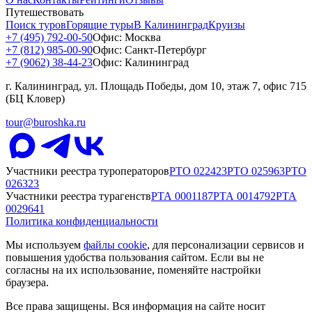
Путешествовать
Поиск туров
Горящие туры
В Калининград
Круизы
+7 (495) 792-00-50
Офис: Москва
+7 (812) 985-00-90
Офис: Санкт-Петербург
+7 (9062) 38-44-23
Офис: Калининград
г. Калининград, ул. Площадь Победы, дом 10, этаж 7, офис 715
(БЦ Кловер)
tour@buroshka.ru
Участники реестра туроператоров
РТО
022423
РТО
025963
РТО
026323
Участники реестра турагенств
РТА
0001187
РТА
0014792
РТА
0029641
Политика конфиденциальности
Мы используем
файлы cookie
, для персонализации сервисов и
повышения удобства пользования сайтом. Если вы не
согласны на их использование, поменяйте настройки
браузера.
Все права защищены. Вся информация на сайте носит