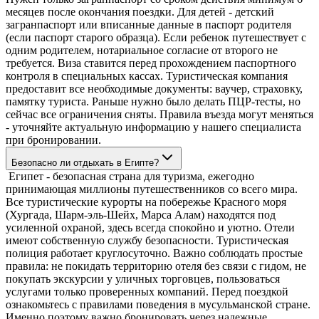
месяцев после окончания поездки. Для детей - детский
загранпаспорт или вписанные данные в паспорт родителя
(если паспорт старого образца). Если ребенок путешествует с
одним родителем, нотариальное согласие от второго не
требуется. Виза ставится перед прохождением паспортного
контроля в специальных кассах. Туристическая компания
предоставит все необходимые документы: ваучер, страховку,
памятку туриста. Раньше нужно было делать ПЦР-тесты, но
сейчас все ограничения сняты. Правила въезда могут меняться
- уточняйте актуальную информацию у нашего специалиста
при бронировании.
Безопасно ли отдыхать в Египте?
Египет - безопасная страна для туризма, ежегодно
принимающая миллионы путешественников со всего мира.
Все туристические курорты на побережье Красного моря
(Хургада, Шарм-эль-Шейх, Марса Алам) находятся под
усиленной охраной, здесь всегда спокойно и уютно. Отели
имеют собственную службу безопасности. Туристическая
полиция работает круглосуточно. Важно соблюдать простые
правила: не покидать территорию отеля без связи с гидом, не
покупать экскурсии у уличных торговцев, пользоваться
услугами только проверенных компаний. Перед поездкой
ознакомьтесь с правилами поведения в мусульманской стране.
Именно поэтому важно бронировать через надежные