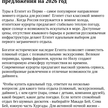
предложения на 2026 год
Туры в Египет из Перми – самое популярное направление
зимнего отдыха для россиян! Египет стал классикой зимнего
отдыха . Когда Россия погружается в зимние холода,
египетские курорты предлагают стабильно теплую погоду,
яркое солнце и возможность искупаться в море. Доступные
цены, отсутствие языкового барьера и развитая русскоязычная
инфраструктура делают Египет идеальным выбором для
первого заграничного отдыха.
Богатое историческое наследие Египта позволяет совместить
пляжный отдых с познавательными экскурсиями. Великие
пирамиды, храмы фараонов, круизы по Нилу создают
неповторимую атмосферу путешествия во времени.
Современные курорты предлагают высокий уровень сервиса,
разнообразные развлечения и отличные возможности для
дайвинга.
Чтобы купить идеальный тур, ответьте на несколько
вопросов: для какого типа отдыха (пляжный, экскурсионный,
дайвинг), с кем едете (пара, семья с детьми, компания друзей),
какой бюджет, какие даты поездки. Если хотите спокойный
отдых без шумных дискотек - выбирайте Макади Бей, Сома
Бей, южную часть Хургады. Для активной ночной жизни -