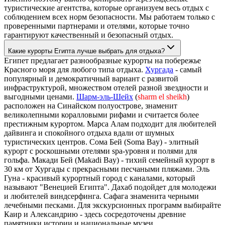
туристические агентства, которые организуем весь отдых с
соблюдением всех норм безопасности. Мы работаем только с
проверенными партнерами и отелями, которые точно
гарантируют качественный и безопасный отдых.
Какие курорты Египта лучше выбрать для отдыха?
Египет предлагает разнообразные курорты на побережье
Красного моря для любого типа отдыха.
Хургада
- самый
популярный и демократичный вариант с развитой
инфраструктурой, множеством отелей разной звездности и
выгодными ценами.
Шарм-эль-Шейх
(
sharm el sheikh
)
расположен на Синайском полуострове, знаменит
великолепными коралловыми рифами и считается более
престижным курортом. Марса Алам подходит для любителей
дайвинга и спокойного отдыха вдали от шумных
туристических центров. Сома Бей (Soma Bay) - элитный
курорт с роскошными отелями spa-уровня и полями для
гольфа. Макади Бей (Makadi Bay) - тихий семейный курорт в
30 км от Хургады с прекрасными песчаными пляжами. Эль
Гуна - красивый курортный город с каналами, который
называют "Венецией Египта". Дахаб подойдет для молодежи
и любителей виндсерфинга. Сафага знаменита черными
лечебными песками. Для экскурсионных программ выбирайте
Каир и Александрию - здесь сосредоточены древние
памятники истории и национальные музеи.