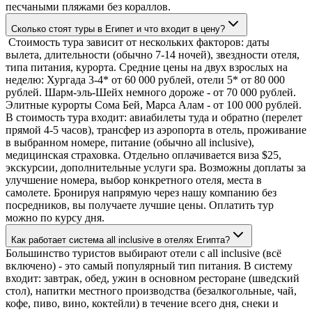
песчаными пляжами без кораллов.
Сколько стоят туры в Египет и что входит в цену?
Стоимость тура зависит от нескольких факторов: даты
вылета, длительности (обычно 7-14 ночей), звездности отеля,
типа питания, курорта. Средние цены на двух взрослых на
неделю: Хургада 3-4* от 60 000 рублей, отели 5* от 80 000
рублей. Шарм-эль-Шейх немного дороже - от 70 000 рублей.
Элитные курорты Сома Бей, Марса Алам - от 100 000 рублей.
В стоимость тура входит: авиабилеты туда и обратно (перелет
прямой 4-5 часов), трансфер из аэропорта в отель, проживание
в выбранном номере, питание (обычно all inclusive),
медицинская страховка. Отдельно оплачивается виза $25,
экскурсии, дополнительные услуги spa. Возможны доплаты за
улучшение номера, выбор конкретного отеля, места в
самолете. Бронируя напрямую через нашу компанию без
посредников, вы получаете лучшие цены. Оплатить тур
можно по курсу дня.
Как работает система all inclusive в отелях Египта?
Большинство туристов выбирают отели с all inclusive (всё
включено) - это самый популярный тип питания. В систему
входит: завтрак, обед, ужин в основном ресторане (шведский
стол), напитки местного производства (безалкогольные, чай,
кофе, пиво, вино, коктейли) в течение всего дня, снеки и