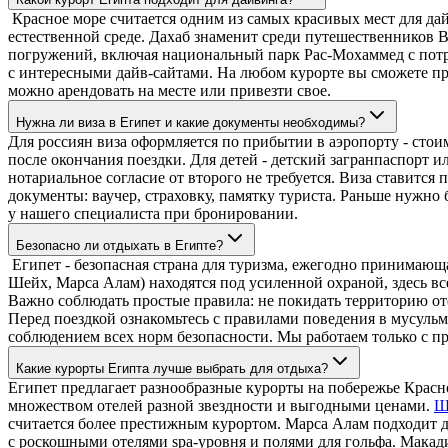
Красное море считается одним из самых красивых мест для дай
естественной среде. Дахаб знаменит среди путешественников 
погружений, включая национальный парк Рас-Мохаммед с потря
с интересными дайв-сайтами. На любом курорте вы сможете пр
можно арендовать на месте или привезти свое.
Нужна ли виза в Египет и какие документы необходимы?
Для россиян виза оформляется по прибытии в аэропорту - стоим
после окончания поездки. Для детей - детский загранпаспорт и
нотариальное согласие от второго не требуется. Виза ставитс
документы: ваучер, страховку, памятку туриста. Раньше нужно
у нашего специалиста при бронировании.
Безопасно ли отдыхать в Египте?
Египет - безопасная страна для туризма, ежегодно принимающ
Шейх, Марса Алам) находятся под усиленной охраной, здесь в
Важно соблюдать простые правила: не покидать территорию оте
Перед поездкой ознакомьтесь с правилами поведения в мусульм
соблюдением всех норм безопасности. Мы работаем только с п
Какие курорты Египта лучше выбрать для отдыха?
Египет предлагает разнообразные курорты на побережье Красн
множеством отелей разной звездности и выгодными ценами.
Ш
считается более престижным курортом. Марса Алам подходит д
с роскошными отелями spa-уровня и полями для гольфа. Макад