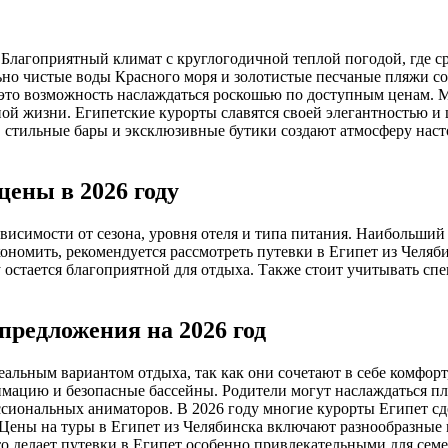
Благоприятный климат с круглогодичной теплой погодой, где сре
ьно чистые воды Красного моря и золотистые песчаные пляжи с
 это возможность наслаждаться роскошью по доступным ценам. 
ной жизни. Египетские курорты славятся своей элегантностью и
стильные бары и эксклюзивные бутики создают атмосферу насто
цены в 2026 году
ависимости от сезона, уровня отеля и типа питания. Наибольший
кономить, рекомендуется рассмотреть путевки в Египет из Челяб
 остается благоприятной для отдыха. Также стоит учитывать сп
предложения на 2026 год
еальным вариантом отдыха, так как они сочетают в себе комфорт
имацию и безопасные бассейны. Родители могут наслаждаться п
сиональных аниматоров. В 2026 году многие курорты Египет сд
Цены на туры в Египет из Челябинска включают разнообразные 
то делает путевки в Египет особенно привлекательными для сем