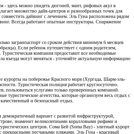
 - здесь можно увидеть дюгоней, мант, рифовых акул в
лагает множество дайв-центров и разнообразных точек для
совместить дайвинг с лечением. Эль Гуна расположена рядом
йвинг. Всегда работают опытные инструкторы. Снаряжение
только загранпаспорт со сроком действия минимум 6 месяцев
образца). Если ребенок путешествует с одним родителем,
х. Туристическая компания предоставит все необходимые
ила въезда могут меняться - уточняйте актуальную информацию
е курорты на побережье Красного моря (Хургада, Шарм-эль-
сности. Туристическая полиция работает круглосуточно.
ев, пользоваться услугами только проверенных компаний.
ые туристические агентства, которые организуем весь отдых с
 качественный и безопасный отдых.
 демократичный вариант с развитой инфраструктурой,
строве, знаменит великолепными коралловыми рифами и
уристических центров. Сома Бей (Soma Bay) - элитный курорт
ы с прекрасными песчаными пляжами. Эль Гуна - красивый