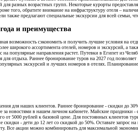
й для разных возрастных групп. Некоторые курорты предоставл
роме того, обратите внимание на инфраструктуру отеля – налич
ели также предлагают специальные экскурсии для всей семьи, 
ыгода и преимущества
чная возможность сэкономить и получить лучшие условия на отд
более широкого ассортимента отелей, номеров и экскурсий, а та
с на популярные направления растет. Путевки в Египет из Челяб
 для отдыха. Раннее бронирование туров на 2027 год позволяет 
популярных экскурсий и лучших номеров в отелях. Планирование
ия для наших клиентов. Раннее бронирование - скидки до 30% п
те за новостями в нашем личном кабинете. Майские праздники -
го от 5000 рублей к базовой цене. Для постоянных клиентов тур
е скидки - дети до 12 лет со скидкой до 50%. Оставьте запрос 
ету. Все акции можно комбинировать для максимальной экономи