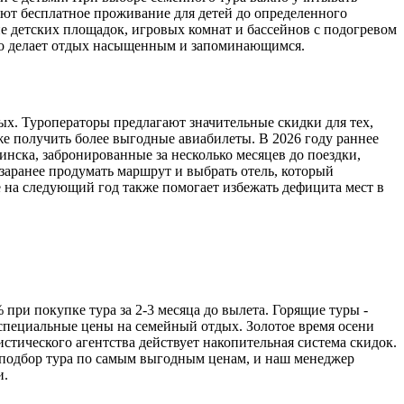
яют бесплатное проживание для детей до определенного
ие детских площадок, игровых комнат и бассейнов с подогревом
что делает отдых насыщенным и запоминающимся.
ых. Туроператоры предлагают значительные скидки для тех,
кже получить более выгодные авиабилеты. В 2026 году раннее
инска, забронированные за несколько месяцев до поездки,
заранее продумать маршрут и выбрать отель, который
 на следующий год также помогает избежать дефицита мест в
ри покупке тура за 2-3 месяца до вылета. Горящие туры -
 специальные цены на семейный отдых. Золотое время осени
истического агентства действует накопительная система скидок.
на подбор тура по самым выгодным ценам, и наш менеджер
и.