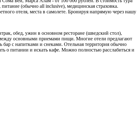
 Сома Бей, Марса Алам - от 100 000 рублей. В стоимость тура
питание (обычно all inclusive), медицинская страховка.
етного отеля, места в самолете. Бронируя напрямую через нашу
втрак, обед, ужин в основном ресторане (шведский стол),
ски между основными приемами пищи. Многие отели предлагают
есть бар с напитками и снеками. Отельная территория обычно
ать о питании и искать кафе. Можно полностью расслабиться и