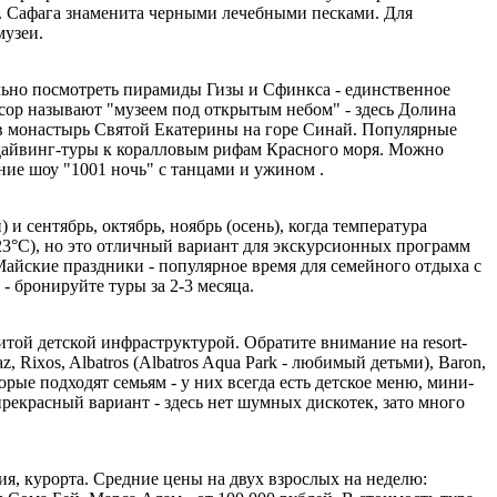
. Сафага знаменита черными лечебными песками. Для
музеи.
ьно посмотреть пирамиды Гизы и Сфинкса - единственное
ксор называют "музеем под открытым небом" - здесь Долина
 в монастырь Святой Екатерины на горе Синай. Популярные
 дайвинг-туры к коралловым рифам Красного моря. Можно
ие шоу "1001 ночь" с танцами и ужином .
и сентябрь, октябрь, ноябрь (осень), когда температура
-23°C), но это отличный вариант для экскурсионных программ
Майские праздники - популярное время для семейного отдыха с
- бронируйте туры за 2-3 месяца.
той детской инфраструктурой. Обратите внимание на resort-
 Rixos, Albatros (Albatros Aqua Park - любимый детьми), Baron,
торые подходят семьям - у них всегда есть детское меню, мини-
рекрасный вариант - здесь нет шумных дискотек, зато много
ия, курорта. Средние цены на двух взрослых на неделю: