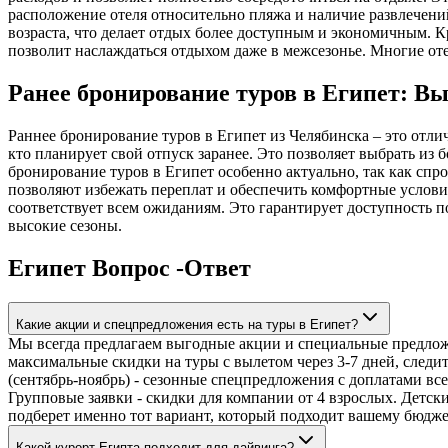
расположение отеля относительно пляжа и наличие развлечени
возраста, что делает отдых более доступным и экономичным. К
позволит наслаждаться отдыхом даже в межсезонье. Многие от
Ранее бронирование туров в Египет: В
Раннее бронирование туров в Египет из Челябинска – это отли
кто планирует свой отпуск заранее. Это позволяет выбрать из 
бронирование туров в Египет особенно актуально, так как спро
позволяют избежать переплат и обеспечить комфортные условия
соответствует всем ожиданиям. Это гарантирует доступность 
высокие сезоны.
Египет Вопрос -Ответ
Какие акции и спецпредложения есть на туры в Египет?
Мы всегда предлагаем выгодные акции и специальные предложен
максимальные скидки на туры с вылетом через 3-7 дней, следи
(сентябрь-ноябрь) - сезонные спецпредложения с доплатами все
Групповые заявки - скидки для компании от 4 взрослых. Детски
подберет именно тот вариант, который подходит вашему бюдж
Какой курорт Египта подходит для дайвинга?