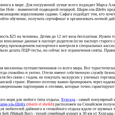
винга в мире. Для погружений лучше всего подходит Марса Алам
Blue Hole - знаменитой подводной пещерой. Шарм-эль-Шейх пред
сающими коралловыми садами. Сафага подойдет тем, кто хочет 
ойти обучение, получить сертификат и организовать ночной да
ость $25 на человека. Детям до 12 лет виза бесплатная. Нужен 
ли вписанные данные в паспорт родителя (если паспорт старого 
я перед прохождением паспортного контроля в специальных касса
 было делать ПЦР-тесты, но сейчас все ограничения сняты. Прав
ая миллионы путешественников со всего мира. Все туристически
сегда спокойно и уютно. Отели имеют собственную службу безопа
ля без связи с гидом, не покупать экскурсии у уличных торговц
анской стране. Именно поэтому важно бронировать через надежн
роверенными партнерами и отелями, которые точно гарантируют
ого моря для любого типа отдыха.
Хургада
- самый популярный и
арм-эль-Шейх
(
sharm el sheikh
) расположен на Синайском полуо
ля любителей дайвинга и спокойного отдыха вдали от шумных т
и Бей (Makadi Bay) - тихий семейный курорт в 30 км от Хургад