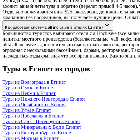
Хургада 3-4* от 60 000 рублей, отели 5* от 80 000 рублей. Ша
входит: авиабилеты туда и обратно (перелет прямой 4-5 часов),
Отдельно оплачивается виза $25, экскурсии, дополнительные у
компанию без посредников, вы получаете лучшие цены. Оплати
Как работает система all inclusive в отелях Египта?
Большинство туристов выбирают отели с all inclusive (всё вклю
напитки местного производства (безалкогольные, чай, кофе, п
ultra all inclusive - дополнительно импортный алкоголь, ресто
огромная с несколькими бассейнами, барами, ресторанами. Так
насладиться отдыхом, зная что все организовано. Важно знать в
Туры в Египет из городов
Туры из Волгограда в Египет
Туры из Омска в Египет
Туры из Перми в Египет
Туры из Нижнего Новгорода в Египет
Туры из Челябинска в Египет
Туры из Уфы в Египет
Туры из Ярославля в Египет
Туры из Санкт-Петербурга в Египет
Туры из Минеральных Вод в Египет
Туры из Екатеринбурга в Египет
Туры из Москвы в Египет