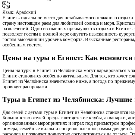
Язык:
Арабский
Египет - идеальное место для незабываемого пляжного отдыха. 
страну настоящим раем для любителей солнца и моря. Кристал
развлечений. Одно из главных преимуществ отдыха в Египте -
позволяет гостям в полной мере ощутить изысканность курорт
гостям высочайший уровень комфорта. Изысканные рестораны, 
особенным гостем.
Цены на туры в Египет: Как меняются 
Цены на туры в Египет из Челябинска могут варьироваться в з
Египте становится особенно актуальным. Для тех, кто хочет сэ
Египет из Челябинска значительно ниже, а погода по-прежнему
проводят распродажи.
Туры в Египет из Челябинска: Лучшие 
Для семей с детьми туры в Египет из Челябинска становятся ид
Большинство отелей предлагают детские клубы, аквапарки, ан
организованных мероприятиях и играх под присмотром профес
номера, семейные виллы и специальные программы для детей. 
расходов и позволяет полностью сосредоточиться на отдыхе. Э