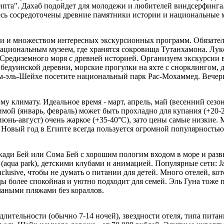
ипта". Дахаб подойдет для молодежи и любителей виндсерфинга
сь сосредоточены древние памятники истории и национальные 
 и множеством интересных экскурсионных программ. Обязател
 национальным музеем, где хранятся сокровища Тутанхамона. Лу
у Средиземного моря с древней историей. Организуем экскурсии
бедуинской деревни, морские прогулки на яхте с снорклингом,
м-эль-Шейхе посетите национальный парк Рас-Мохаммед. Вечерн
климату. Идеальное время - март, апрель, май (весенний сезон) 
Зимой (январь, февраль) может быть прохладно для купания (+20
нь-август) очень жаркое (+35-40°C), зато цены самые низкие. 
 Новый год в Египте всегда пользуется огромной популярностью 
кади Бей или Сома Бей с хорошим пологим входом в море и разви
aqua park), детскими клубами и анимацией. Популярные сети: Jaz,
inclusive, чтобы не думать о питании для детей. Много отелей, ко
ы более спокойная и уютно подходит для семей. Эль Гуна тоже п
чаными пляжами без кораллов.
длительности (обычно 7-14 ночей), звездности отеля, типа питан