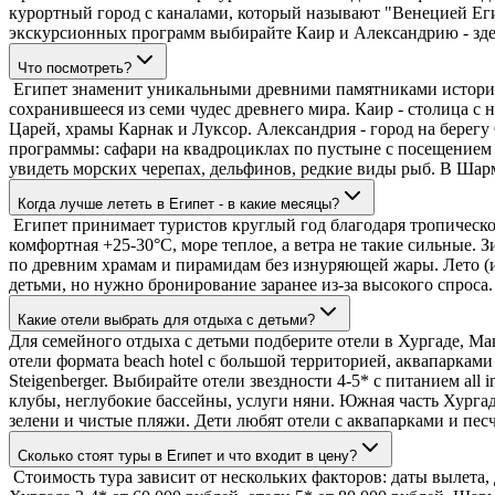
курортный город с каналами, который называют "Венецией Ег
экскурсионных программ выбирайте Каир и Александрию - зде
Что посмотреть?
Египет знаменит уникальными древними памятниками истории
сохранившееся из семи чудес древнего мира. Каир - столица с
Царей, храмы Карнак и Луксор. Александрия - город на берег
программы: сафари на квадроциклах по пустыне с посещением 
увидеть морских черепах, дельфинов, редкие виды рыб. В Шар
Когда лучше лететь в Египет - в какие месяцы?
Египет принимает туристов круглый год благодаря тропическому 
комфортная +25-30°C, море теплое, а ветра не такие сильные. 
по древним храмам и пирамидам без изнуряющей жары. Лето (ию
детьми, но нужно бронирование заранее из-за высокого спроса.
Какие отели выбрать для отдыха с детьми?
Для семейного отдыха с детьми подберите отели в Хургаде, Ма
отели формата beach hotel с большой территорией, аквапарками (
Steigenberger. Выбирайте отели звездности 4-5* с питанием all 
клубы, неглубокие бассейны, услуги няни. Южная часть Хургад
зелени и чистые пляжи. Дети любят отели с аквапарками и пес
Сколько стоят туры в Египет и что входит в цену?
Стоимость тура зависит от нескольких факторов: даты вылета, 