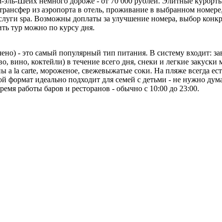
рм-эль-Шейх немного дороже - от 70 000 рублей. Элитные курорты
 трансфер из аэропорта в отель, проживание в выбранном номере, 
слуги spa. Возможны доплаты за улучшение номера, выбор конкр
ть тур можно по курсу дня.
чено) - это самый популярный тип питания. В систему входит: за
иво, вино, коктейли) в течение всего дня, снеки и легкие заку
раны a la carte, мороженое, свежевыжатые соки. На пляже всегда 
ой формат идеально подходит для семей с детьми - не нужно дум
ремя работы баров и ресторанов - обычно с 10:00 до 23:00.