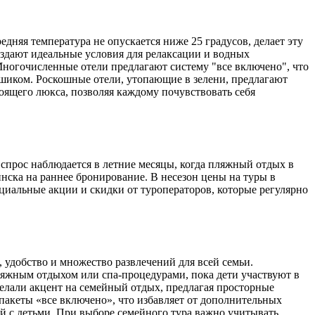
дняя температура не опускается ниже 25 градусов, делает эту
оздают идеальные условия для релаксации и водных
Многочисленные отели предлагают систему "все включено", что
 шиком. Роскошные отели, утопающие в зелени, предлагают
ящего люкса, позволяя каждому почувствовать себя
 спрос наблюдается в летние месяцы, когда пляжный отдых в
инска на раннее бронирование. В несезон цены на туры в
ециальные акции и скидки от туроператоров, которые регулярно
, удобство и множество развлечений для всей семьи.
ляжным отдыхом или спа-процедурами, пока дети участвуют в
елали акцент на семейный отдых, предлагая просторные
пакеты «все включено», что избавляет от дополнительных
ей с детьми. При выборе семейного тура важно учитывать