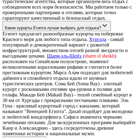
туристические агентства, которые организуем весь отдых с
соблюдением всех норм безопасности. Мы работаем только с
проверенными партнерами и отелями, которые точно
гарантируют качественный и безопасный отдых.
Какие курорты Египта лучше выбрать для отдыха?
Египет предлагает разнообразные курорты на побережье
Красного моря для любого типа отдыха.
Хургада
- самый
популярный и демократичный вариант с развитой
инфраструктурой, множеством отелей разной звездности и
выгодными ценами.
Шарм-эль-Шейх
(
sharm el sheikh
)
расположен на Синайском полуострове, знаменит
великолепными коралловыми рифами и считается более
престижным курортом. Марса Алам подходит для любителей
дайвинга и спокойного отдыха вдали от шумных
туристических центров. Сома Бей (Soma Bay) - элитный
курорт с роскошными отелями spa-уровня и полями для
гольфа. Макади Бей (Makadi Bay) - тихий семейный курорт в
30 км от Хургады с прекрасными песчаными пляжами. Эль
Гуна - красивый курортный город с каналами, который
называют "Венецией Египта". Дахаб подойдет для молодежи
и любителей виндсерфинга. Сафага знаменита черными
лечебными песками. Для экскурсионных программ выбирайте
Каир и Александрию - здесь сосредоточены древние
памятники истории и национальные музеи.