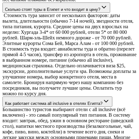
Сколько стоят туры в Египет и что входит в цену?
Стоимость тура зависит от нескольких факторов: даты
вылета, длительности (обычно 7-14 ночей), звездности отеля,
типа питания, курорта. Средние цены на двух взрослых на
неделю: Хургада 3-4* от 60 000 рублей, отели 5* от 80 000
рублей. Шарм-эль-Шейх немного дороже - от 70 000 рублей.
Элитные курорты Сома Бей, Марса Алам - от 100 000 рублей.
В стоимость тура входит: авиабилеты туда и обратно (перелет
прямой 4-5 часов), трансфер из аэропорта в отель, проживание
в выбранном номере, питание (обычно all inclusive),
медицинская страховка. Отдельно оплачивается виза $25,
экскурсии, дополнительные услуги spa. Возможны доплаты за
улучшение номера, выбор конкретного отеля, места в
самолете. Бронируя напрямую через нашу компанию без
посредников, вы получаете лучшие цены. Оплатить тур
можно по курсу дня.
Как работает система all inclusive в отелях Египта?
Большинство туристов выбирают отели с all inclusive (всё
включено) - это самый популярный тип питания. В систему
входит: завтрак, обед, ужин в основном ресторане (шведский
стол), напитки местного производства (безалкогольные, чай,
кофе, пиво, вино, коктейли) в течение всего дня, снеки и
легкие закуски между основными приемами пищи. Многие