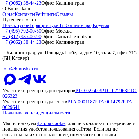
+7 (9062) 38-44-23
Офис: Калининград
О Buroshka.ru
О нас
Контакты
Рейтинги
Отзывы
Путешествовать
Поиск туров
Горящие туры
В Калининград
Круизы
+7 (495) 792-00-50
Офис: Москва
+7 (812) 985-00-90
Офис: Санкт-Петербург
+7 (9062) 38-44-23
Офис: Калининград
г. Калининград, ул. Площадь Победы, дом 10, этаж 7, офис 715
(БЦ Кловер)
tour@buroshka.ru
Участники реестра туроператоров
РТО
022423
РТО
025963
РТО
026323
Участники реестра турагенств
РТА
0001187
РТА
0014792
РТА
0029641
Политика конфиденциальности
Мы используем
файлы cookie
, для персонализации сервисов и
повышения удобства пользования сайтом. Если вы не
согласны на их использование, поменяйте настройки