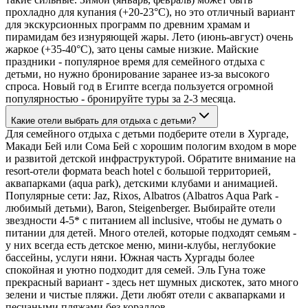
прохладно для купания (+20-23°C), но это отличный вариант
для экскурсионных программ по древним храмам и
пирамидам без изнуряющей жары. Лето (июнь-август) очень
жаркое (+35-40°C), зато цены самые низкие. Майские
праздники - популярное время для семейного отдыха с
детьми, но нужно бронирование заранее из-за высокого
спроса. Новый год в Египте всегда пользуется огромной
популярностью - бронируйте туры за 2-3 месяца.
Какие отели выбрать для отдыха с детьми?
Для семейного отдыха с детьми подберите отели в Хургаде,
Макади Бей или Сома Бей с хорошим пологим входом в море
и развитой детской инфраструктурой. Обратите внимание на
resort-отели формата beach hotel с большой территорией,
аквапарками (aqua park), детскими клубами и анимацией.
Популярные сети: Jaz, Rixos, Albatros (Albatros Aqua Park -
любимый детьми), Baron, Steigenberger. Выбирайте отели
звездности 4-5* с питанием all inclusive, чтобы не думать о
питании для детей. Много отелей, которые подходят семьям -
у них всегда есть детское меню, мини-клубы, неглубокие
бассейны, услуги няни. Южная часть Хургады более
спокойная и уютно подходит для семей. Эль Гуна тоже
прекрасный вариант - здесь нет шумных дискотек, зато много
зелени и чистые пляжи. Дети любят отели с аквапарками и
песчаными пляжами без кораллов.