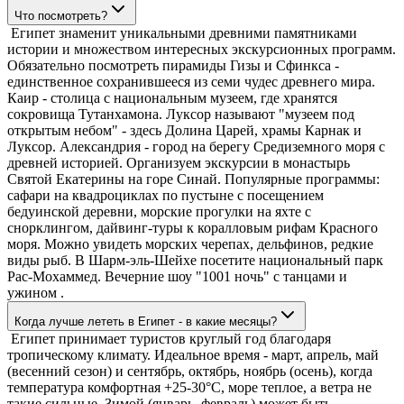
Что посмотреть?
Египет знаменит уникальными древними памятниками
истории и множеством интересных экскурсионных программ.
Обязательно посмотреть пирамиды Гизы и Сфинкса -
единственное сохранившееся из семи чудес древнего мира.
Каир - столица с национальным музеем, где хранятся
сокровища Тутанхамона. Луксор называют "музеем под
открытым небом" - здесь Долина Царей, храмы Карнак и
Луксор. Александрия - город на берегу Средиземного моря с
древней историей. Организуем экскурсии в монастырь
Святой Екатерины на горе Синай. Популярные программы:
сафари на квадроциклах по пустыне с посещением
бедуинской деревни, морские прогулки на яхте с
снорклингом, дайвинг-туры к коралловым рифам Красного
моря. Можно увидеть морских черепах, дельфинов, редкие
виды рыб. В Шарм-эль-Шейхе посетите национальный парк
Рас-Мохаммед. Вечерние шоу "1001 ночь" с танцами и
ужином .
Когда лучше лететь в Египет - в какие месяцы?
Египет принимает туристов круглый год благодаря
тропическому климату. Идеальное время - март, апрель, май
(весенний сезон) и сентябрь, октябрь, ноябрь (осень), когда
температура комфортная +25-30°C, море теплое, а ветра не
такие сильные. Зимой (январь, февраль) может быть