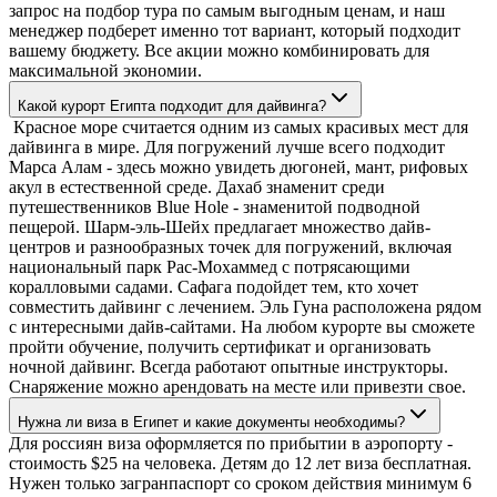
запрос на подбор тура по самым выгодным ценам, и наш
менеджер подберет именно тот вариант, который подходит
вашему бюджету. Все акции можно комбинировать для
максимальной экономии.
Какой курорт Египта подходит для дайвинга?
Красное море считается одним из самых красивых мест для
дайвинга в мире. Для погружений лучше всего подходит
Марса Алам - здесь можно увидеть дюгоней, мант, рифовых
акул в естественной среде. Дахаб знаменит среди
путешественников Blue Hole - знаменитой подводной
пещерой. Шарм-эль-Шейх предлагает множество дайв-
центров и разнообразных точек для погружений, включая
национальный парк Рас-Мохаммед с потрясающими
коралловыми садами. Сафага подойдет тем, кто хочет
совместить дайвинг с лечением. Эль Гуна расположена рядом
с интересными дайв-сайтами. На любом курорте вы сможете
пройти обучение, получить сертификат и организовать
ночной дайвинг. Всегда работают опытные инструкторы.
Снаряжение можно арендовать на месте или привезти свое.
Нужна ли виза в Египет и какие документы необходимы?
Для россиян виза оформляется по прибытии в аэропорту -
стоимость $25 на человека. Детям до 12 лет виза бесплатная.
Нужен только загранпаспорт со сроком действия минимум 6