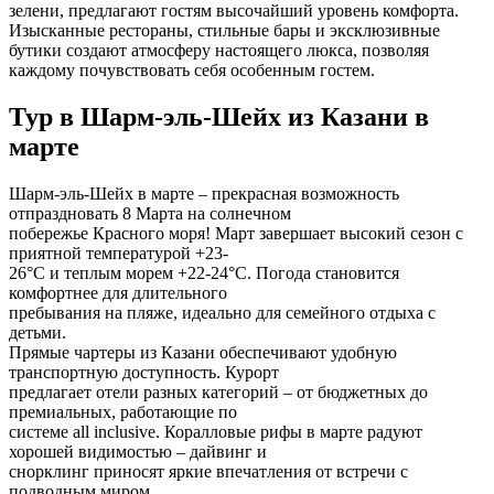
зелени, предлагают гостям высочайший уровень комфорта.
Изысканные рестораны, стильные бары и эксклюзивные
бутики создают атмосферу настоящего люкса, позволяя
каждому почувствовать себя особенным гостем.
Тур в Шарм-эль-Шейх из Казани в
марте
Шарм-эль-Шейх в марте – прекрасная возможность
отпраздновать 8 Марта на солнечном
побережье Красного моря! Март завершает высокий сезон с
приятной температурой +23-
26°C и теплым морем +22-24°C. Погода становится
комфортнее для длительного
пребывания на пляже, идеально для семейного отдыха с
детьми.
Прямые чартеры из Казани обеспечивают удобную
транспортную доступность. Курорт
предлагает отели разных категорий – от бюджетных до
премиальных, работающие по
системе all inclusive. Коралловые рифы в марте радуют
хорошей видимостью – дайвинг и
снорклинг приносят яркие впечатления от встречи с
подводным миром.