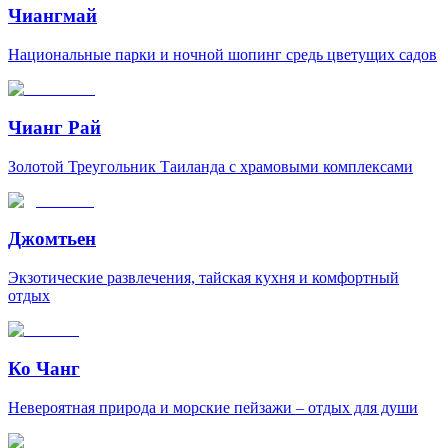
Чиангмай
Национальные парки и ночной шопинг средь цветущих садов
Чианг Рай
Золотой Треугольник Таиланда с храмовыми комплексами
Джомтьен
Экзотические развлечения, тайская кухня и комфортный
отдых
Ко Чанг
Невероятная природа и морские пейзажи – отдых для души