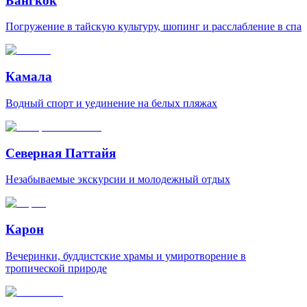
Бангкок
Погружение в тайскую культуру, шопинг и расслабление в спа
Камала
Водный спорт и уединение на белых пляжах
Северная Паттайя
Незабываемые экскурсии и молодежный отдых
Карон
Вечеринки, буддистские храмы и умиротворение в
тропической природе