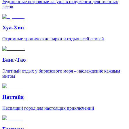
Уединенные островные лагуны в окружении девственных
лесов
Хуа-Хин
Огромные тропические парки и отдых всей семьей
Банг-Тао
Элитный отдых у бирюзового моря – наслаждение каждым
мигом
Паттайя
Неспящий город для настоящих приключений