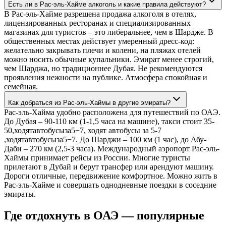
Есть ли в Рас-эль-Хайме алкоголь и какие правила действуют?
В Рас-эль-Хайме разрешена продажа алкоголя в отелях,
лицензированных ресторанах и специализированных
магазинах для туристов – это либеральнее, чем в Шардже. В
общественных местах действует умеренный дресс-код:
желательно закрывать плечи и колени, на пляжах отелей
можно носить обычные купальники. Эмират менее строгий,
чем Шарджа, но традиционнее Дубая. Не рекомендуются
проявления нежности на публике. Атмосфера спокойная и
семейная.
Как добраться из Рас-эль-Хаймы в другие эмираты?
Рас-эль-Хайма удобно расположена для путешествий по ОАЭ.
До Дубая – 90-110 км (1-1,5 часа на машине), такси стоит 35-
50,ходятавтобусыза5−7, ходят автобусы за 5-7
,ходятавтобусыза5−7. До Шарджи – 100 км (1 час), до Абу-
Даби – 270 км (2,5-3 часа). Международный аэропорт Рас-эль-
Хаймы принимает рейсы из России. Многие туристы
прилетают в Дубай и берут трансфер или арендуют машину.
Дороги отличные, передвижение комфортное. Можно жить в
Рас-эль-Хайме и совершать однодневные поездки в соседние
эмираты.
Где отдохнуть в ОАЭ — популярные