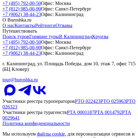
+7 (495) 792-00-50
Офис: Москва
+7 (812) 985-00-90
Офис: Санкт-Петербург
+7 (9062) 38-44-23
Офис: Калининград
О Buroshka.ru
О нас
Контакты
Рейтинги
Отзывы
Путешествовать
Поиск туров
Горящие туры
В Калининград
Круизы
+7 (495) 792-00-50
Офис: Москва
+7 (812) 985-00-90
Офис: Санкт-Петербург
+7 (9062) 38-44-23
Офис: Калининград
г. Калининград, ул. Площадь Победы, дом 10, этаж 7, офис 715
(БЦ Кловер)
tour@buroshka.ru
Участники реестра туроператоров
РТО
022423
РТО
025963
РТО
026323
Участники реестра турагенств
РТА
0001187
РТА
0014792
РТА
0029641
Политика конфиденциальности
Мы используем
файлы cookie
, для персонализации сервисов и