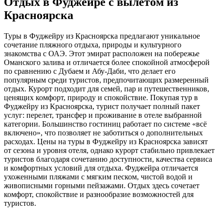
Отдых в Фуджейре с вылетом из
Красноярска
Туры в Фуджейру из Красноярска предлагают уникальное
сочетание пляжного отдыха, природы и культурного
знакомства с ОАЭ. Этот эмират расположен на побережье
Оманского залива и отличается более спокойной атмосферой
по сравнению с Дубаем и Абу-Даби, что делает его
популярным среди туристов, предпочитающих размеренный
отдых. Курорт подходит для семей, пар и путешественников,
ценящих комфорт, природу и спокойствие. Покупая тур в
Фуджейру из Красноярска, турист получает полный пакет
услуг: перелет, трансфер и проживание в отеле выбранной
категории. Большинство гостиниц работает по системе «всё
включено», что позволяет не заботиться о дополнительных
расходах. Цены на туры в Фуджейру из Красноярска зависят
от сезона и уровня отеля, однако курорт стабильно привлекает
туристов благодаря сочетанию доступности, качества сервиса
и комфортных условий для отдыха. Фуджейра отличается
ухоженными пляжами с мягким песком, чистой водой и
живописными горными пейзажами. Отдых здесь сочетает
комфорт, спокойствие и разнообразие возможностей для
туристов.