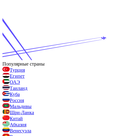
Популярные страны
Турция
Египет
ОАЭ
Таиланд
Куба
Россия
Мальдивы
Шри-Ланка
Китай
Абхазия
Венесуэла