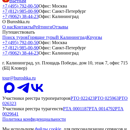
Вьетнам
+7 (495) 792-00-50
Офис: Москва
+7 (812) 985-00-90
Офис: Санкт-Петербург
+7 (9062) 38-44-23
Офис: Калининград
О Buroshka.ru
О нас
Контакты
Рейтинги
Отзывы
Путешествовать
Поиск туров
Горящие туры
В Калининград
Круизы
+7 (495) 792-00-50
Офис: Москва
+7 (812) 985-00-90
Офис: Санкт-Петербург
+7 (9062) 38-44-23
Офис: Калининград
г. Калининград, ул. Площадь Победы, дом 10, этаж 7, офис 715
(БЦ Кловер)
tour@buroshka.ru
Участники реестра туроператоров
РТО
022423
РТО
025963
РТО
026323
Участники реестра турагенств
РТА
0001187
РТА
0014792
РТА
0029641
Политика конфиденциальности
Мы используем
файлы cookie
, для персонализации сервисов и