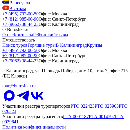
Венесуэла
Вьетнам
+7 (495) 792-00-50
Офис: Москва
+7 (812) 985-00-90
Офис: Санкт-Петербург
+7 (9062) 38-44-23
Офис: Калининград
О Buroshka.ru
О нас
Контакты
Рейтинги
Отзывы
Путешествовать
Поиск туров
Горящие туры
В Калининград
Круизы
+7 (495) 792-00-50
Офис: Москва
+7 (812) 985-00-90
Офис: Санкт-Петербург
+7 (9062) 38-44-23
Офис: Калининград
г. Калининград, ул. Площадь Победы, дом 10, этаж 7, офис 715
(БЦ Кловер)
tour@buroshka.ru
Участники реестра туроператоров
РТО
022423
РТО
025963
РТО
026323
Участники реестра турагенств
РТА
0001187
РТА
0014792
РТА
0029641
Политика конфиденциальности