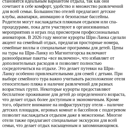
становятся идеальным вариантом отдыха, так как они
сочетают в себе комфорт, удобство и множество развлечений
для всей семьи. Большинство отелей предлагают детские
клубы, аквапарки, анимацию и безопасные бассейны.
Родители могут наслаждаться пляжным отдыхом или спа-
процедурами, пока дети участвуют в организованных
мероприятиях и играх под присмотром профессиональных
аниматоров. В 2026 году многие курорты Шри-Ланка сделали
акцент на семейный отдых, предлагая просторные номера,
семейные виллы и специальные программы для детей. Цены
на туры на Шри-Ланку из Магнитогорска включают
разнообразные пакеты «все включено», что избавляет от
дополнительных расходов и позволяет полностью
сосредоточиться на отдыхе. Это делает путевки на Шри-
Ланку особенно привлекательными для семей с детьми. При
выборе семейного тура важно учитывать расположение отеля
относительно пляжа и наличие развлечений для разных
возрастных групп. Некоторые курорты предоставляют
бесплатное проживание для детей до определенного возраста,
что делает отдых более доступным и экономичным. Кроме
того, обратите внимание на инфраструктуру отеля – наличие
детских площадок, игровых комнат и бассейнов с подогревом
позволит наслаждаться отдыхом даже в межсезонье. Многие
отели также предлагают специальные экскурсии для всей
семьи, что делает отдых насыщенным и запоминающимся.