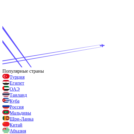
Популярные страны
Турция
Египет
ОАЭ
Таиланд
Куба
Россия
Мальдивы
Шри-Ланка
Китай
Абхазия