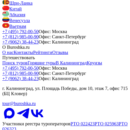
Шри-Ланка
Китай
Абхазия
Венесуэла
Вьетнам
+7 (495) 792-00-50
Офис: Москва
+7 (812) 985-00-90
Офис: Санкт-Петербург
+7 (9062) 38-44-23
Офис: Калининград
О Buroshka.ru
О нас
Контакты
Рейтинги
Отзывы
Путешествовать
Поиск туров
Горящие туры
В Калининград
Круизы
+7 (495) 792-00-50
Офис: Москва
+7 (812) 985-00-90
Офис: Санкт-Петербург
+7 (9062) 38-44-23
Офис: Калининград
г. Калининград, ул. Площадь Победы, дом 10, этаж 7, офис 715
(БЦ Кловер)
tour@buroshka.ru
Участники реестра туроператоров
РТО
022423
РТО
025963
РТО
026323