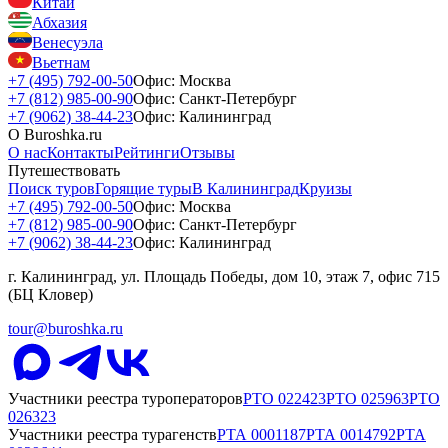
Китай
Абхазия
Венесуэла
Вьетнам
+7 (495) 792-00-50
Офис: Москва
+7 (812) 985-00-90
Офис: Санкт-Петербург
+7 (9062) 38-44-23
Офис: Калининград
О Buroshka.ru
О нас
Контакты
Рейтинги
Отзывы
Путешествовать
Поиск туров
Горящие туры
В Калининград
Круизы
+7 (495) 792-00-50
Офис: Москва
+7 (812) 985-00-90
Офис: Санкт-Петербург
+7 (9062) 38-44-23
Офис: Калининград
г. Калининград, ул. Площадь Победы, дом 10, этаж 7, офис 715
(БЦ Кловер)
tour@buroshka.ru
Участники реестра туроператоров
РТО
022423
РТО
025963
РТО
026323
Участники реестра турагенств
РТА
0001187
РТА
0014792
РТА