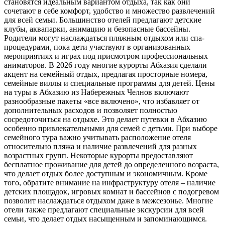
становятся идеальным вариантом отдыха, так как они
сочетают в себе комфорт, удобство и множество развлечений
для всей семьи. Большинство отелей предлагают детские
клубы, аквапарки, анимацию и безопасные бассейны.
Родители могут наслаждаться пляжным отдыхом или спа-
процедурами, пока дети участвуют в организованных
мероприятиях и играх под присмотром профессиональных
аниматоров. В 2026 году многие курорты Абхазия сделали
акцент на семейный отдых, предлагая просторные номера,
семейные виллы и специальные программы для детей. Цены
на туры в Абхазию из Набережных Челнов включают
разнообразные пакеты «все включено», что избавляет от
дополнительных расходов и позволяет полностью
сосредоточиться на отдыхе. Это делает путевки в Абхазию
особенно привлекательными для семей с детьми. При выборе
семейного тура важно учитывать расположение отеля
относительно пляжа и наличие развлечений для разных
возрастных групп. Некоторые курорты предоставляют
бесплатное проживание для детей до определенного возраста,
что делает отдых более доступным и экономичным. Кроме
того, обратите внимание на инфраструктуру отеля – наличие
детских площадок, игровых комнат и бассейнов с подогревом
позволит наслаждаться отдыхом даже в межсезонье. Многие
отели также предлагают специальные экскурсии для всей
семьи, что делает отдых насыщенным и запоминающимся.