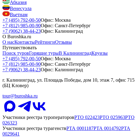
Абхазия
Венесуэла
Вьетнам
+7 (495) 792-00-50
Офис: Москва
+7 (812) 985-00-90
Офис: Санкт-Петербург
+7 (9062) 38-44-23
Офис: Калининград
О Buroshka.ru
О нас
Контакты
Рейтинги
Отзывы
Путешествовать
Поиск туров
Горящие туры
В Калининград
Круизы
+7 (495) 792-00-50
Офис: Москва
+7 (812) 985-00-90
Офис: Санкт-Петербург
+7 (9062) 38-44-23
Офис: Калининград
г. Калининград, ул. Площадь Победы, дом 10, этаж 7, офис 715
(БЦ Кловер)
tour@buroshka.ru
Участники реестра туроператоров
РТО
022423
РТО
025963
РТО
026323
Участники реестра турагенств
РТА
0001187
РТА
0014792
РТА
0029641