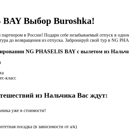
BAY Выбор Buroshka!
артнером в России! Подари себе незабываемый отпуск в одном
тура до возвращения из отпуска. Забронируй свой тур в NG PH
нировании NG PHASELIS BAY с вылетом из Нальч
и
ха
ес-класс
ешествий из Нальчика Вас ждут:
ьчика уже в стоимости!
етная посадка (в зависимости от а/к)