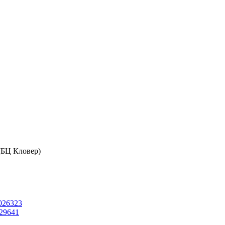
 (БЦ Кловер)
026323
29641