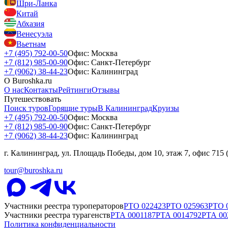
Шри-Ланка
Китай
Абхазия
Венесуэла
Вьетнам
+7 (495) 792-00-50
Офис: Москва
+7 (812) 985-00-90
Офис: Санкт-Петербург
+7 (9062) 38-44-23
Офис: Калининград
О Buroshka.ru
О нас
Контакты
Рейтинги
Отзывы
Путешествовать
Поиск туров
Горящие туры
В Калининград
Круизы
+7 (495) 792-00-50
Офис: Москва
+7 (812) 985-00-90
Офис: Санкт-Петербург
+7 (9062) 38-44-23
Офис: Калининград
г. Калининград, ул. Площадь Победы, дом 10, этаж 7, офис 715
tour@buroshka.ru
Участники реестра туроператоров
РТО
022423
РТО
025963
РТО
Участники реестра турагенств
РТА
0001187
РТА
0014792
РТА
00
Политика конфиденциальности