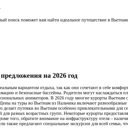
а
ный поиск поможет вам найти идеальное путешествие в Вьетнам
предложения на 2026 год
еальным вариантом отдыха, так как они сочетают в себе комфорт
имацию и безопасные бассейны. Родители могут наслаждаться п
сиональных аниматоров. В 2026 году многие курорты Вьетнам с
Цены на туры во Вьетнам из Нальчика включают разнообразные 
то делает путевки во Вьетнам особенно привлекательными для с
й для разных возрастных групп. Некоторые курорты предоставл
роме того, обратите внимание на инфраструктуру отеля – налич
ели также предлагают специальные экскурсии для всей семьи, 