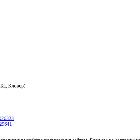
 (БЦ Кловер)
026323
29641