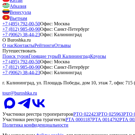
Китай
Абхазия
Венесуэла
Вьетнам
+7 (495) 792-00-50
Офис: Москва
+7 (812) 985-00-90
Офис: Санкт-Петербург
+7 (9062) 38-44-23
Офис: Калининград
О Buroshka.ru
О нас
Контакты
Рейтинги
Отзывы
Путешествовать
Поиск туров
Горящие туры
В Калининград
Круизы
+7 (495) 792-00-50
Офис: Москва
+7 (812) 985-00-90
Офис: Санкт-Петербург
+7 (9062) 38-44-23
Офис: Калининград
г. Калининград, ул. Площадь Победы, дом 10, этаж 7, офис 715
tour@buroshka.ru
Участники реестра туроператоров
РТО
022423
РТО
025963
РТО
Участники реестра турагенств
РТА
0001187
РТА
0014792
РТА
00
Политика конфиденциальности