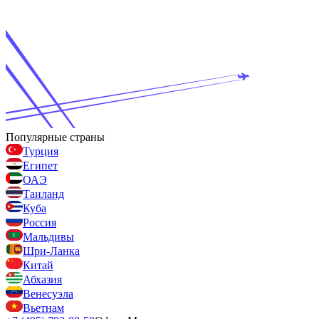
Популярные страны
Турция
Египет
ОАЭ
Таиланд
Куба
Россия
Мальдивы
Шри-Ланка
Китай
Абхазия
Венесуэла
Вьетнам