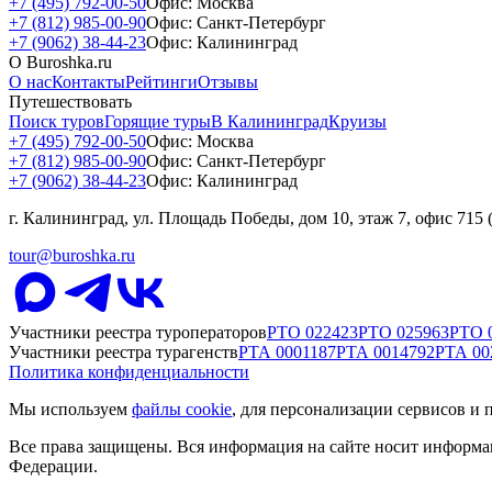
+7 (495) 792-00-50
Офис: Москва
+7 (812) 985-00-90
Офис: Санкт-Петербург
+7 (9062) 38-44-23
Офис: Калининград
О Buroshka.ru
О нас
Контакты
Рейтинги
Отзывы
Путешествовать
Поиск туров
Горящие туры
В Калининград
Круизы
+7 (495) 792-00-50
Офис: Москва
+7 (812) 985-00-90
Офис: Санкт-Петербург
+7 (9062) 38-44-23
Офис: Калининград
г. Калининград, ул. Площадь Победы, дом 10, этаж 7, офис 715
tour@buroshka.ru
Участники реестра туроператоров
РТО
022423
РТО
025963
РТО
Участники реестра турагенств
РТА
0001187
РТА
0014792
РТА
00
Политика конфиденциальности
Мы используем
файлы cookie
, для персонализации сервисов и 
Все права защищены. Вся информация на сайте носит информа
Федерации.