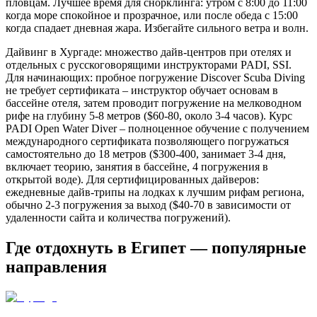
пловцам. Лучшее время для снорклинга: утром с 8:00 до 11:00
когда море спокойное и прозрачное, или после обеда с 15:00
когда спадает дневная жара. Избегайте сильного ветра и волн.
Дайвинг в Хургаде: множество дайв-центров при отелях и
отдельных с русскоговорящими инструкторами PADI, SSI.
Для начинающих: пробное погружение Discover Scuba Diving
не требует сертификата – инструктор обучает основам в
бассейне отеля, затем проводит погружение на мелководном
рифе на глубину 5-8 метров ($60-80, около 3-4 часов). Курс
PADI Open Water Diver – полноценное обучение с получением
международного сертификата позволяющего погружаться
самостоятельно до 18 метров ($300-400, занимает 3-4 дня,
включает теорию, занятия в бассейне, 4 погружения в
открытой воде). Для сертифицированных дайверов:
ежедневные дайв-трипы на лодках к лучшим рифам региона,
обычно 2-3 погружения за выход ($40-70 в зависимости от
удаленности сайта и количества погружений).
Где отдохнуть в Египет — популярные
направления