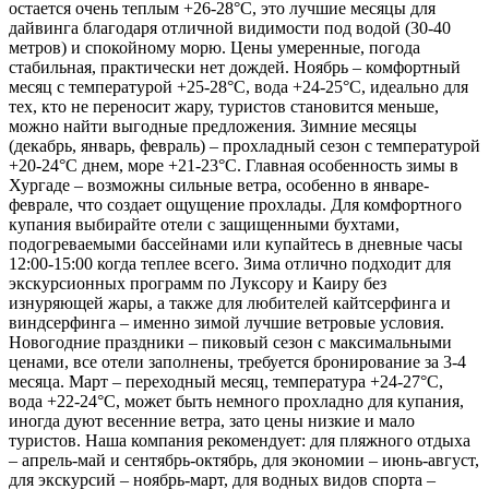
остается очень теплым +26-28°C, это лучшие месяцы для
дайвинга благодаря отличной видимости под водой (30-40
метров) и спокойному морю. Цены умеренные, погода
стабильная, практически нет дождей. Ноябрь – комфортный
месяц с температурой +25-28°C, вода +24-25°C, идеально для
тех, кто не переносит жару, туристов становится меньше,
можно найти выгодные предложения. Зимние месяцы
(декабрь, январь, февраль) – прохладный сезон с температурой
+20-24°C днем, море +21-23°C. Главная особенность зимы в
Хургаде – возможны сильные ветра, особенно в январе-
феврале, что создает ощущение прохлады. Для комфортного
купания выбирайте отели с защищенными бухтами,
подогреваемыми бассейнами или купайтесь в дневные часы
12:00-15:00 когда теплее всего. Зима отлично подходит для
экскурсионных программ по Луксору и Каиру без
изнуряющей жары, а также для любителей кайтсерфинга и
виндсерфинга – именно зимой лучшие ветровые условия.
Новогодние праздники – пиковый сезон с максимальными
ценами, все отели заполнены, требуется бронирование за 3-4
месяца. Март – переходный месяц, температура +24-27°C,
вода +22-24°C, может быть немного прохладно для купания,
иногда дуют весенние ветра, зато цены низкие и мало
туристов. Наша компания рекомендует: для пляжного отдыха
– апрель-май и сентябрь-октябрь, для экономии – июнь-август,
для экскурсий – ноябрь-март, для водных видов спорта –