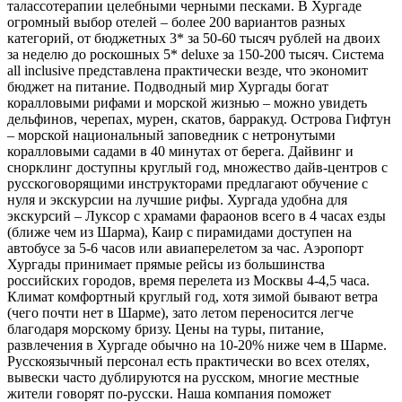
талассотерапии целебными черными песками. В Хургаде
огромный выбор отелей – более 200 вариантов разных
категорий, от бюджетных 3* за 50-60 тысяч рублей на двоих
за неделю до роскошных 5* deluxe за 150-200 тысяч. Система
all inclusive представлена практически везде, что экономит
бюджет на питание. Подводный мир Хургады богат
коралловыми рифами и морской жизнью – можно увидеть
дельфинов, черепах, мурен, скатов, барракуд. Острова Гифтун
– морской национальный заповедник с нетронутыми
коралловыми садами в 40 минутах от берега. Дайвинг и
снорклинг доступны круглый год, множество дайв-центров с
русскоговорящими инструкторами предлагают обучение с
нуля и экскурсии на лучшие рифы. Хургада удобна для
экскурсий – Луксор с храмами фараонов всего в 4 часах езды
(ближе чем из Шарма), Каир с пирамидами доступен на
автобусе за 5-6 часов или авиаперелетом за час. Аэропорт
Хургады принимает прямые рейсы из большинства
российских городов, время перелета из Москвы 4-4,5 часа.
Климат комфортный круглый год, хотя зимой бывают ветра
(чего почти нет в Шарме), зато летом переносится легче
благодаря морскому бризу. Цены на туры, питание,
развлечения в Хургаде обычно на 10-20% ниже чем в Шарме.
Русскоязычный персонал есть практически во всех отелях,
вывески часто дублируются на русском, многие местные
жители говорят по-русски. Наша компания поможет