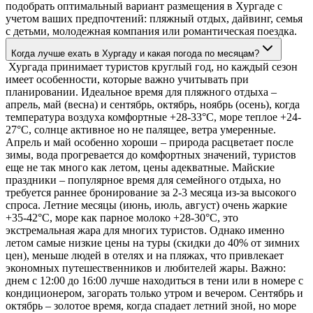
подобрать оптимальный вариант размещения в Хургаде с
учетом ваших предпочтений: пляжный отдых, дайвинг, семья
с детьми, молодежная компания или романтическая поездка.
Когда лучше ехать в Хургаду и какая погода по месяцам?
Хургада принимает туристов круглый год, но каждый сезон
имеет особенности, которые важно учитывать при
планировании. Идеальное время для пляжного отдыха –
апрель, май (весна) и сентябрь, октябрь, ноябрь (осень), когда
температура воздуха комфортные +28-33°C, море теплое +24-
27°C, солнце активное но не палящее, ветра умеренные.
Апрель и май особенно хороши – природа расцветает после
зимы, вода прогревается до комфортных значений, туристов
еще не так много как летом, цены адекватные. Майские
праздники – популярное время для семейного отдыха, но
требуется раннее бронирование за 2-3 месяца из-за высокого
спроса. Летние месяцы (июнь, июль, август) очень жаркие
+35-42°C, море как парное молоко +28-30°C, это
экстремальная жара для многих туристов. Однако именно
летом самые низкие цены на туры (скидки до 40% от зимних
цен), меньше людей в отелях и на пляжах, что привлекает
экономных путешественников и любителей жары. Важно:
днем с 12:00 до 16:00 лучше находиться в тени или в номере с
кондиционером, загорать только утром и вечером. Сентябрь и
октябрь – золотое время, когда спадает летний зной, но море