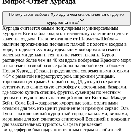
Вопрос-Ответ Хургада
Почему стоит выбрать Хургаду и чем она отличается от других
курортов Египта?
Хургада считается самым популярным и универсальным
курортом Египта благодаря оптимальному сочетанию цены и
качества отдыха. Главное отличие от Шарм-эль-Шейха –
наличие протяженных песчаных пляжей с пологим входом в
море, что делает Хургаду идеальным выбором для семей с
маленькими детьми и тех, кто не умеет плавать. Курорт
растянулся более чем на 40 км вдоль побережья Красного моря
и включает разнообразные районы на любой вкус и бюджет.
Новая Хургада (Секала) представлена современными отелями
4-5* с развитой инфраструктурой, широкими улицами,
торговыми центрами. Старый город (Даунтаун) сохранил
аутентичную египетскую атмосферу с восточными базарами,
где можно купить специи, фрукты, сувениры по местным
ценам и почувствовать настоящий колорит Востока. Макади
Бей и Сома Бей – закрытые курортные зоны с элитными
отелями для тех, кто ценит уединение и премиум-сервис. Эль
Гуна – эксклюзивный курортный город с каналами, виллами,
маринами для яхт, считается египетской Венецией и подходит
для взыскательных туристов. Сафага привлекает
виндсерферов благодаря постоянным ветрам и любителей