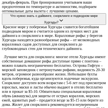
декабрь-февраль. При бронировании учитываем ваши
предпочтения по температуре и активностям, подбираем
оптимальные даты вылета с лучшими ценами.
Что нужно знать о дайвинге, снорклинге и подводном мире
Хургады?
Красное море у побережья Хургады славится богатейшим
подводным миром и считается одним из лучших мест для
дайвинга и снорклинга в мире. Коралловые рифы: у берегов
Хургады находятся разнообразные рифы – от мелководных
коралловых садов доступных для снорклинга до
глубоководных стен для технического дайвинга.
Лучшие места для снорклинга: многие отели Хургады имеют
собственные домашние рифы доступные прямо с понтона –
можно плавать неограниченно бесплатно. Острова Гифтун –
морской заповедник с нетронутыми рифами, видимость 20-30
метров, огромное разнообразие жизни. Небольшие бухты
вдоль побережья, куда организуются лодочные экскурсии.
Снорклинг доступен всем возрастам с 5-6 лет под присмотром
взрослых, маски и ласты обычно выдают в отелях бесплатно
или в прокат за $5-10. Обязательна специальная коралловая
обувь (аквашузы) для защиты от острых кораллов, морских
ежей, ядовитых рыб – продается везде за $5-15 или берите из
дома. Жилет для снорклинга рекомендуется неуверенным