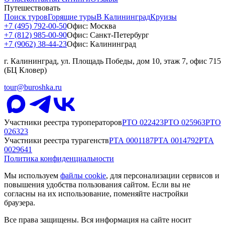
Путешествовать
Поиск туров
Горящие туры
В Калининград
Круизы
+7 (495) 792-00-50
Офис: Москва
+7 (812) 985-00-90
Офис: Санкт-Петербург
+7 (9062) 38-44-23
Офис: Калининград
г. Калининград, ул. Площадь Победы, дом 10, этаж 7, офис 715
(БЦ Кловер)
tour@buroshka.ru
Участники реестра туроператоров
РТО
022423
РТО
025963
РТО
026323
Участники реестра турагенств
РТА
0001187
РТА
0014792
РТА
0029641
Политика конфиденциальности
Мы используем
файлы cookie
, для персонализации сервисов и
повышения удобства пользования сайтом. Если вы не
согласны на их использование, поменяйте настройки
браузера.
Все права защищены. Вся информация на сайте носит