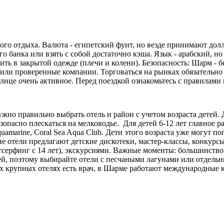
го отдыха. Валюта - египетский фунт, но везде принимают долл
 банка или взять с собой достаточно кэша. Язык - арабский, но 
дить в закрытой одежде (плечи и колени). Безопасность: Шарм -
 или проверенные компании. Торговаться на рынках обязательно 
олнце очень активное. Перед поездкой ознакомьтесь с правилами
но правильно выбрать отель и район с учетом возраста детей. 
зопасно плескаться на мелководье. Для детей 6-12 лет главное р
 Aquamarine, Coral Sea Aqua Club. Дети этого возраста уже могут
 отели предлагают детские дискотеки, мастер-классы, конкурсы
тсерфинг с 14 лет), экскурсиями. Важные моменты: большинство
тей, поэтому выбирайте отели с песчаными лагунами или отдель
х крупных отелях есть врач, в Шарме работают международные кл