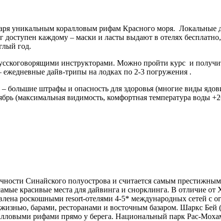
аря уникальным коралловым рифам Красного моря. Локальные да
г доступен каждому – маски и ласты выдают в отелях бесплатно
углый год.
 русскоговорящими инструкторами. Можно пройти курс и получ
 ежедневные дайв-трипы на лодках по 2-3 погружения .
й – большие штрафы и опасность для здоровья (многие виды ядо
оябрь (максимальная видимость, комфортная температура воды +26
чности Синайского полуострова и считается самым престижным
амые красивые места для дайвинга и снорклинга. В отличие от 
лена роскошными resort-отелями 4-5* международных сетей с ог
жизнью, барами, ресторанами и восточным базаром. Шаркс Бей (
алловыми рифами прямо у берега. Национальный парк Рас-Моха