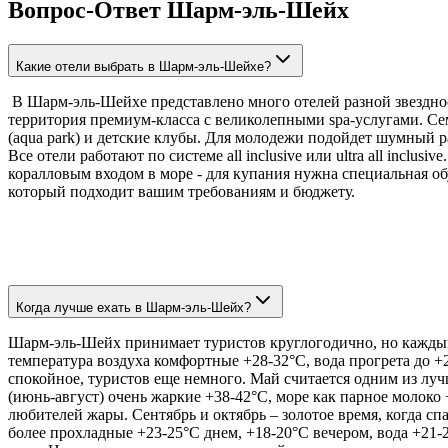
Вопрос-Ответ Шарм-эль-Шейх
Какие отели выбрать в Шарм-эль-Шейхе?
В Шарм-эль-Шейхе представлено много отелей разной звездности
территория премиум-класса с великолепными spa-услугами. Семей
(aqua park) и детские клубы. Для молодежи подойдет шумный р
Все отели работают по системе all inclusive или ultra all incl
коралловым входом в море - для купания нужна специальная об
который подходит вашим требованиям и бюджету.
Когда лучше ехать в Шарм-эль-Шейх?
Шарм-эль-Шейх принимает туристов круглогодично, но каждый се
температура воздуха комфортные +28-32°C, вода прогрета до +
спокойное, туристов еще немного. Май считается одним из луч
(июнь-август) очень жаркие +38-42°C, море как парное молоко
любителей жары. Сентябрь и октябрь – золотое время, когда сп
более прохладные +23-25°C днем, +18-20°C вечером, вода +21-2