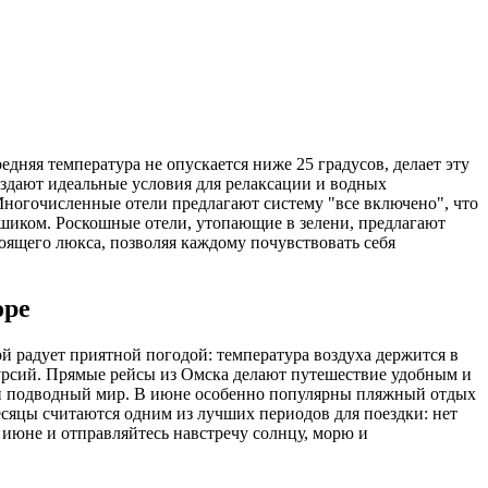
дняя температура не опускается ниже 25 градусов, делает эту
оздают идеальные условия для релаксации и водных
Многочисленные отели предлагают систему "все включено", что
 шиком. Роскошные отели, утопающие в зелени, предлагают
ящего люкса, позволяя каждому почувствовать себя
оре
 радует приятной погодой: температура воздуха держится в
скурсий. Прямые рейсы из Омска делают путешествие удобным и
атый подводный мир. В июне особенно популярны пляжный отдых
есяцы считаются одним из лучших периодов для поездки: нет
июне и отправляйтесь навстречу солнцу, морю и