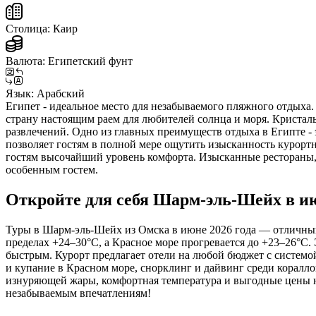
Столица:
Каир
Валюта:
Египетский фунт
Язык:
Арабский
Египет - идеальное место для незабываемого пляжного отдыха. 
страну настоящим раем для любителей солнца и моря. Кристал
развлечений. Одно из главных преимуществ отдыха в Египте -
позволяет гостям в полной мере ощутить изысканность курорт
гостям высочайший уровень комфорта. Изысканные рестораны, 
особенным гостем.
Откройте для себя Шарм-эль-Шейх в и
Туры в Шарм-эль-Шейх из Омска в июне 2026 года — отличный
пределах +24–30°C, а Красное море прогревается до +23–26°C.
быстрым. Курорт предлагает отели на любой бюджет с системо
и купание в Красном море, снорклинг и дайвинг среди коралл
изнуряющей жары, комфортная температура и выгодные цены н
незабываемым впечатлениям!