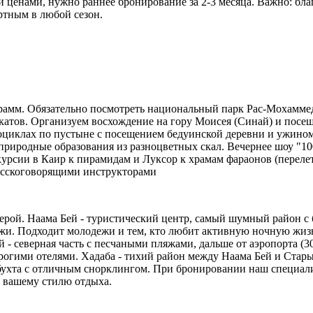
и ценами, нужно раннее бронирование за 2-3 месяца. Важно: б
ртным в любой сезон.
мм. Обязательно посмотреть национальный парк Рас-Мохаммед 
скатов. Организуем восхождение на гору Моисея (Синай) и посе
циклах по пустыне с посещением бедуинской деревни и ужином 
природные образования из разноцветных скал. Вечернее шоу "10
курсии в Каир к пирамидам и Луксор к храмам фараонов (перел
русскоговорящими инструкторами
рой. Наама Бей - туристический центр, самый шумный район с б
яжи. Подходит молодежи и тем, кто любит активную ночную жизн
 северная часть с песчаными пляжами, дальше от аэропорта (30
гими отелями. Хадаба - тихий район между Наама Бей и Старым 
 бухта с отличным снорклингом. При бронировании наш специали
т вашему стилю отдыха.