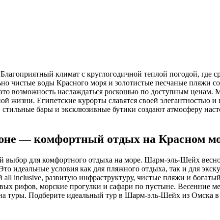
Благоприятный климат с круглогодичной теплой погодой, где сре
ьно чистые воды Красного моря и золотистые песчаные пляжи с
 это возможность наслаждаться роскошью по доступным ценам. 
ной жизни. Египетские курорты славятся своей элегантностью и
стильные бары и эксклюзивные бутики создают атмосферу насто
юне — комфортный отдых на Красном м
 выбор для комфортного отдыха на море. Шарм-эль-Шейх весной
 Это идеальные условия как для пляжного отдыха, так и для эк
й all inclusive, развитую инфраструктуру, чистые пляжи и бог
овых рифов, морские прогулки и сафари по пустыне. Весенние м
а туры. Подберите идеальный тур в Шарм-эль-Шейх из Омска в 