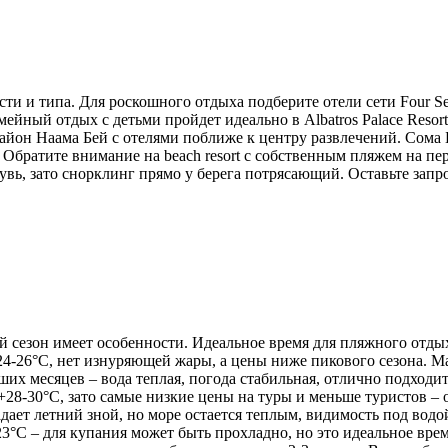
 и типа. Для роскошного отдыха подберите отели сети Four Seaso
ный отдых с детьми пройдет идеально в Albatros Palace Resort, J
айон Наама Бей с отелями поближе к центру развлечений. Сома Б
usive. Обратите внимание на beach resort с собственным пляжем на
увь, зато снорклинг прямо у берега потрясающий. Оставьте запр
зон имеет особенности. Идеальное время для пляжного отдыха – 
24-26°C, нет изнуряющей жары, а цены ниже пикового сезона. Ма
ших месяцев – вода теплая, погода стабильная, отлично подходи
 +28-30°C, зато самые низкие цены на туры и меньше туристов 
адает летний зной, но море остается теплым, видимость под вод
3°C – для купания может быть прохладно, но это идеальное врем