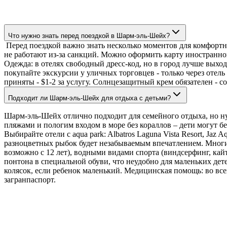
Что нужно знать перед поездкой в Шарм-эль-Шейх?
Перед поездкой важно знать несколько моментов для комфортно
не работают из-за санкций. Можно оформить карту иностранного
Одежда: в отелях свободный дресс-код, но в город лучше выхо
покупайте экскурсии у уличных торговцев - только через отель
приняты - $1-2 за услугу. Солнцезащитный крем обязателен - с
Подходит ли Шарм-эль-Шейх для отдыха с детьми?
Шарм-эль-Шейх отлично подходит для семейного отдыха, но нуж
пляжами и пологим входом в море без кораллов – дети могут бе
Выбирайте отели с aqua park: Albatros Laguna Vista Resort, Jaz
разноцветных рыбок будет незабываемым впечатлением. Многие
возможно с 12 лет), водными видами спорта (виндсерфинг, кай
понтона в специальной обуви, что неудобно для маленьких де
колясок, если ребенок маленький. Медицинская помощь: во все
загранпаспорт.