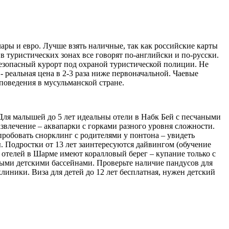
ары и евро. Лучше взять наличные, так как российские карты
в туристических зонах все говорят по-английски и по-русски.
 безопасный курорт под охраной туристической полиции. Не
- реальная цена в 2-3 раза ниже первоначальной. Чаевые
 поведения в мусульманской стране.
Для малышей до 5 лет идеальны отели в Набк Бей с песчаными
азвлечение – аквапарки с горками разного уровня сложности.
 попробовать снорклинг с родителями у понтона – увидеть
. Подростки от 13 лет заинтересуются дайвингом (обучение
 отелей в Шарме имеют коралловый берег – купание только с
ными детскими бассейнами. Проверьте наличие пандусов для
иники. Виза для детей до 12 лет бесплатная, нужен детский