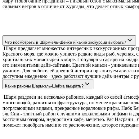
жару. Новогодние праздники – пиковый сезон с максимальным
сильных ветров в отличие от Хургады, что делает отдых комфо
Что посмотреть в Шарм-эль-Шейхе и какие экскурсии выбрать?
Шарм предлагает множество интересных экскурсионных програ
Красного моря, где можно увидеть редкие виды рыб, черепах, 
христианских монастырей в мире. Популярны сафари на квадро
его знаменитыми дайв-сайтами. Цветной каньон - уникальные 
ужином. Для любителей древней истории организуем авиа-экс
доступны ежедневно - здесь работают лучшие дайв-центры с 
Какие районы Шарм-эль-Шейха выбрать?
Шарм разделен на несколько районов, каждый со своей атмосфе
много людей, развитая инфраструктура, но менее красивые пл
потрясающими видами, прекрасные коралловые рифы. Набк Бей -
эль Сид - элитный район с лучшими коралловыми рифами и доро
восточным базаром, недорогими кафе, мечетью. Рас Насрани -
поможет подобрать именно то расположение, которое подходи