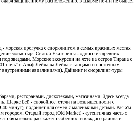
лагодаря защищенному расположению, в Шарме почти не бывает
- морская прогулка с снорклингом в самых красивых местах
щение монастыря Святой Екатерины - одного из древних
под звездами. Морские экскурсии на яхте на остров Тирана с
01 ночь" в Альф Лейла ва Лейла с танцами и восточным
ет внутренними авиалиниями). Дайвинг и снорклинг-туры
арами, ресторанами, дискотеками, магазинами. Здесь всегда
ь. Шаркс Бей - спокойнее, отели на возвышенности с
-40 минут), подойдет для семей с маленькими детьми. Рас Ум
городом. Старый город (Old Market) - аутентичная часть с
ст обязательно расскажет особенности каждого района и