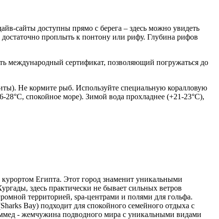
йв-сайты доступны прямо с берега – здесь можно увидеть
, достаточно проплыть к понтону или рифу. Глубина рифов
ить международный сертификат, позволяющий погружаться до
виты). Не кормите рыб. Используйте специальную коралловую
-28°C, спокойное море). Зимой вода прохладнее (+21-23°C),
 курортом Египта. Этот город знаменит уникальными
Хургады, здесь практически не бывает сильных ветров
ромной территорией, spa-центрами и полями для гольфа.
Sharks Bay) подходит для спокойного семейного отдыха с
ммед - жемчужина подводного мира с уникальными видами