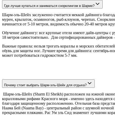
Где лучше купаться и заниматься снорклингом в Шарме?
Шарм-эль-Шейх заслуженно считается меккой дайвинга благод
мурен, крылаток, осьминогов, рыб-клоунов, черепах. Снорклин
начинается от 5-10 метров, видимость обычно 20-40 метров кр
Обучение дайвингу: все крупные отели имеют дайв-центры с
18 метров самостоятельно. Для сертифицированных дайверов –
Важные правила: нельзя трогать кораллы и морских обитателе
обувь для защиты ног. Лучшее время для дайвинга: сентябрь-н
может потребоваться гидрокостюм 5-7 мм.
Почему стоит выбрать Шарм-эль-Шейх для отдыха?
Шарм-эль-Шейх (Sharm El Sheikh) расположен на южной оконе
коралловыми рифами Красного моря - именно здесь находятся с
благодаря защищенному расположению. Отельная база представ
Наама Бей (Naama Bay) - центральный район с шумной ночной 
прекрасными пляжами. Рас Ум эль Сид знаменит лучшими кор