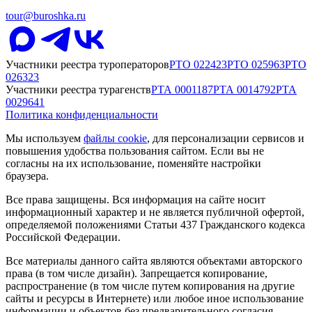
tour@buroshka.ru
Участники реестра туроператоров
РТО
022423
РТО
025963
РТО
026323
Участники реестра турагенств
РТА
0001187
РТА
0014792
РТА
0029641
Политика конфиденциальности
Мы используем
файлы cookie
, для персонализации сервисов и
повышения удобства пользования сайтом. Если вы не
согласны на их использование, поменяйте настройки
браузера.
Все права защищены. Вся информация на сайте носит
информационный характер и не является публичной офертой,
определяемой положениями Статьи 437 Гражданского кодекса
Российской Федерации.
Все материалы данного сайта являются объектами авторского
права (в том числе дизайн). Запрещается копирование,
распространение (в том числе путем копирования на другие
сайты и ресурсы в Интернете) или любое иное использование
информации и объектов без предварительного согласия