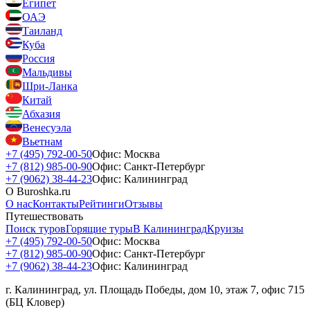
Египет
ОАЭ
Таиланд
Куба
Россия
Мальдивы
Шри-Ланка
Китай
Абхазия
Венесуэла
Вьетнам
+7 (495) 792-00-50
Офис: Москва
+7 (812) 985-00-90
Офис: Санкт-Петербург
+7 (9062) 38-44-23
Офис: Калининград
О Buroshka.ru
О нас
Контакты
Рейтинги
Отзывы
Путешествовать
Поиск туров
Горящие туры
В Калининград
Круизы
+7 (495) 792-00-50
Офис: Москва
+7 (812) 985-00-90
Офис: Санкт-Петербург
+7 (9062) 38-44-23
Офис: Калининград
г. Калининград, ул. Площадь Победы, дом 10, этаж 7, офис 715
(БЦ Кловер)