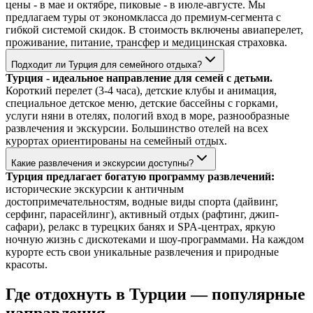
цены - в мае и октябре, пиковые - в июле-августе. Мы
предлагаем туры от экономкласса до премиум-сегмента с
гибкой системой скидок. В стоимость включены авиаперелет,
проживание, питание, трансфер и медицинская страховка.
Подходит ли Турция для семейного отдыха?
Турция - идеальное направление для семей с детьми.
Короткий перелет (3-4 часа), детские клубы и анимация,
специальное детское меню, детские бассейны с горками,
услуги няни в отелях, пологий вход в море, разнообразные
развлечения и экскурсии. Большинство отелей на всех
курортах ориентированы на семейный отдых.
Какие развлечения и экскурсии доступны?
Турция предлагает богатую программу развлечений:
исторические экскурсии к античным
достопримечательностям, водные виды спорта (дайвинг,
серфинг, парасейлинг), активный отдых (рафтинг, джип-
сафари), релакс в турецких банях и SPA-центрах, яркую
ночную жизнь с дискотеками и шоу-программами. На каждом
курорте есть свои уникальные развлечения и природные
красоты.
Где отдохнуть в Турции — популярные
направления