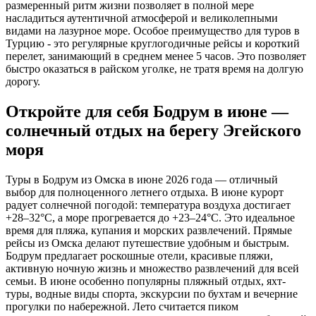
размеренный ритм жизни позволяет в полной мере
насладиться аутентичной атмосферой и великолепными
видами на лазурное море. Особое преимущество для туров в
Турцию - это регулярные круглогодичные рейсы и короткий
перелет, занимающий в среднем менее 5 часов. Это позволяет
быстро оказаться в райском уголке, не тратя время на долгую
дорогу.
Откройте для себя Бодрум в июне —
солнечный отдых на берегу Эгейского
моря
Туры в Бодрум из Омска в июне 2026 года — отличный
выбор для полноценного летнего отдыха. В июне курорт
радует солнечной погодой: температура воздуха достигает
+28–32°C, а море прогревается до +23–24°C. Это идеальное
время для пляжа, купания и морских развлечений. Прямые
рейсы из Омска делают путешествие удобным и быстрым.
Бодрум предлагает роскошные отели, красивые пляжи,
активную ночную жизнь и множество развлечений для всей
семьи. В июне особенно популярны пляжный отдых, яхт-
туры, водные виды спорта, экскурсии по бухтам и вечерние
прогулки по набережной. Лето считается пиком