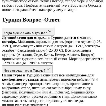
туристического сезона: теплая погода, теплое море и большой
выбор туров. Подберите идеальный тур в Бодрум из Омска в
июне и отправляйтесь навстречу лету и морю!
Турция Вопрос -Ответ
Когда лучше ехать в Турцию?
Лучший сезон для отдыха в Турции длится с мая по
октябрь.
Май-июнь идеальны для комфортного отдыха (+25-
28°C), июль-август - пик сезона с жарой до +35°C, сентябрь-
октябрь - бархатный сезон (+25-30°C). Все популярные
курорты (Анталия, Сиде, Белек, Кемер, Алания, Бодрум)
принимают туристов весь теплый сезон. Море прогревается с
+22°C в мае до +28°C в августе.
Что включает тур в Турцию?
Наши туры в Турцию включают все необходимое для
комфортного отдыха:
авиаперелет прямыми рейсами (3-4
часа), трансфер аэропорт-отель-аэропорт, проживание в
выбранном отеле, питание согласно выбранному типу
(завтраки, полупансион или All Inclusive), медицинскую
страховку, услуги русскоговорящего гида. Дополнительно
можно заказать экскурсии, страховку от невыезда,
индивидуальные трансферы.