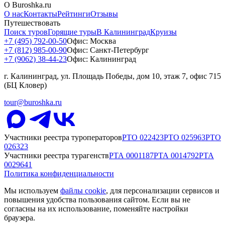
О Buroshka.ru
О нас
Контакты
Рейтинги
Отзывы
Путешествовать
Поиск туров
Горящие туры
В Калининград
Круизы
+7 (495) 792-00-50
Офис: Москва
+7 (812) 985-00-90
Офис: Санкт-Петербург
+7 (9062) 38-44-23
Офис: Калининград
г. Калининград, ул. Площадь Победы, дом 10, этаж 7, офис 715
(БЦ Кловер)
tour@buroshka.ru
Участники реестра туроператоров
РТО
022423
РТО
025963
РТО
026323
Участники реестра турагенств
РТА
0001187
РТА
0014792
РТА
0029641
Политика конфиденциальности
Мы используем
файлы cookie
, для персонализации сервисов и
повышения удобства пользования сайтом. Если вы не
согласны на их использование, поменяйте настройки
браузера.