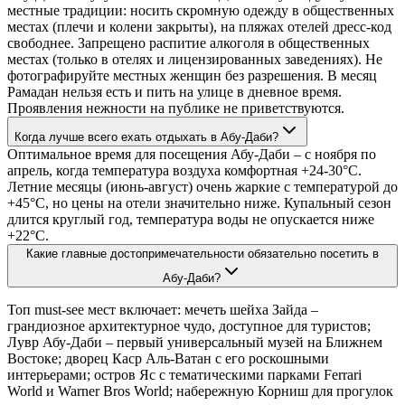
местные традиции: носить скромную одежду в общественных
местах (плечи и колени закрыты), на пляжах отелей дресс-код
свободнее. Запрещено распитие алкоголя в общественных
местах (только в отелях и лицензированных заведениях). Не
фотографируйте местных женщин без разрешения. В месяц
Рамадан нельзя есть и пить на улице в дневное время.
Проявления нежности на публике не приветствуются.
Когда лучше всего ехать отдыхать в Абу-Даби?
Оптимальное время для посещения Абу-Даби – с ноября по
апрель, когда температура воздуха комфортная +24-30°C.
Летние месяцы (июнь-август) очень жаркие с температурой до
+45°C, но цены на отели значительно ниже. Купальный сезон
длится круглый год, температура воды не опускается ниже
+22°C.
Какие главные достопримечательности обязательно посетить в
Абу-Даби?
Топ must-see мест включает: мечеть шейха Зайда –
грандиозное архитектурное чудо, доступное для туристов;
Лувр Абу-Даби – первый универсальный музей на Ближнем
Востоке; дворец Каср Аль-Ватан с его роскошными
интерьерами; остров Яс с тематическими парками Ferrari
World и Warner Bros World; набережную Корниш для прогулок