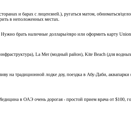
сторанах и барах с лицензией.), ругаться матом, обниматься/це
урить в неположенных местах.
й. Нужно брать наличные доллары/евро или оформить карту Union
фраструктура), La Mer (модный район), Kite Beach (для водных в
ву на традиционной лодке доу, поездка в Абу-Даби, аквапарки (At
Медицина в ОАЭ очень дорогая - простой прием врача от $100, г