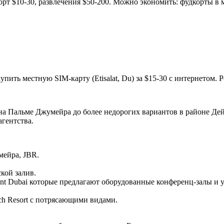
орт $10-30, развлечения $50-200. Можно экономить: фудкорты в
упить местную SIM-карту (Etisalat, Du) за $15-30 с интернетом.
а Пальме Джумейра до более недорогих вариантов в районе Дей
гентства.
мейра, JBR.
ской залив.
rmont Dubai которые предлагают оборудованные конференц-залы и 
ch Resort с потрясающими видами.