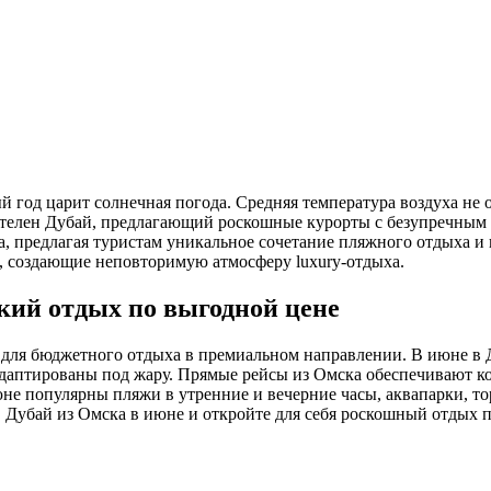
й год царит солнечная погода. Средняя температура воздуха не 
телен Дубай, предлагающий роскошные курорты с безупречным 
, предлагая туристам уникальное сочетание пляжного отдыха и г
 создающие неповторимую атмосферу luxury-отдыха.
кий отдых по выгодной цене
для бюджетного отдыха в премиальном направлении. В июне в Ду
даптированы под жару. Прямые рейсы из Омска обеспечивают к
юне популярны пляжи в утренние и вечерние часы, аквапарки, т
 Дубай из Омска в июне и откройте для себя роскошный отдых 