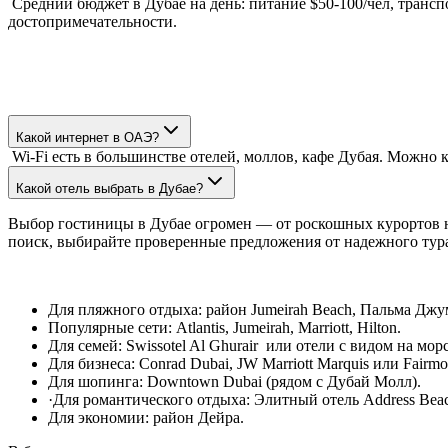
Средний бюджет в Дубае на день: питание $50-100/чел, трансп
достопримечательности.
Какой интернет в ОАЭ?
Wi-Fi есть в большинстве отелей, моллов, кафе Дубая. Можно к
Какой отель выбрать в Дубае?
Выбор гостиницы в Дубае огромен — от роскошных курортов н
поиск, выбирайте проверенные предложения от надежного тура
Для пляжного отдыха: район Jumeirah Beach, Пальма Джу
Популярные сети: Atlantis, Jumeirah, Marriott, Hilton.
Для семей: Swissotel Al Ghurair или отели с видом на мор
Для бизнеса: Conrad Dubai, JW Marriott Marquis или Fai
Для шопинга: Downtown Dubai (рядом с Дубай Молл).
·Для романтического отдыха: Элитный отель Address Bea
Для экономии: район Дейра.