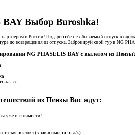
BAY Выбор Buroshka!
артнером в России! Подари себе незабываемый отпуск в одном
тура до возвращения из отпуска. Забронируй свой тур в NG PH
нировании NG PHASELIS BAY с вылетом из Пензы
и
ха
ес-класс
ешествий из Пензы Вас ждут:
зы уже в стоимости!
етная посадка (в зависимости от а/к)