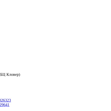
 (БЦ Кловер)
026323
29641