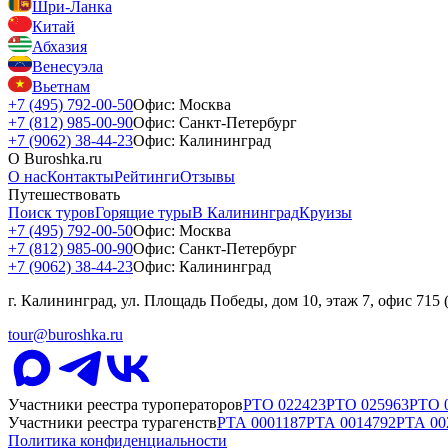
Шри-Ланка
Китай
Абхазия
Венесуэла
Вьетнам
+7 (495) 792-00-50
Офис: Москва
+7 (812) 985-00-90
Офис: Санкт-Петербург
+7 (9062) 38-44-23
Офис: Калининград
О Buroshka.ru
О нас
Контакты
Рейтинги
Отзывы
Путешествовать
Поиск туров
Горящие туры
В Калининград
Круизы
+7 (495) 792-00-50
Офис: Москва
+7 (812) 985-00-90
Офис: Санкт-Петербург
+7 (9062) 38-44-23
Офис: Калининград
г. Калининград, ул. Площадь Победы, дом 10, этаж 7, офис 715
tour@buroshka.ru
Участники реестра туроператоров
РТО
022423
РТО
025963
РТО
Участники реестра турагенств
РТА
0001187
РТА
0014792
РТА
00
Политика конфиденциальности