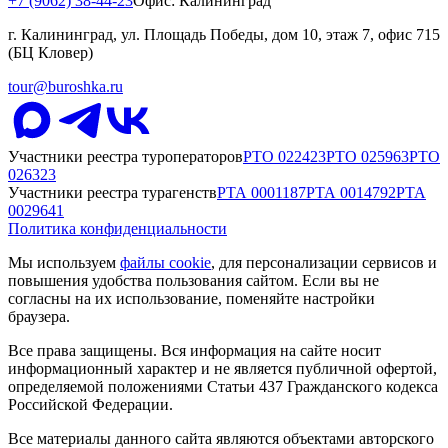
+7 (9062) 38-44-23
Офис: Калининград
г. Калининград, ул. Площадь Победы, дом 10, этаж 7, офис 715
(БЦ Кловер)
tour@buroshka.ru
Участники реестра туроператоров
РТО
022423
РТО
025963
РТО
026323
Участники реестра турагенств
РТА
0001187
РТА
0014792
РТА
0029641
Политика конфиденциальности
Мы используем
файлы cookie
, для персонализации сервисов и
повышения удобства пользования сайтом. Если вы не
согласны на их использование, поменяйте настройки
браузера.
Все права защищены. Вся информация на сайте носит
информационный характер и не является публичной офертой,
определяемой положениями Статьи 437 Гражданского кодекса
Российской Федерации.
Все материалы данного сайта являются объектами авторского