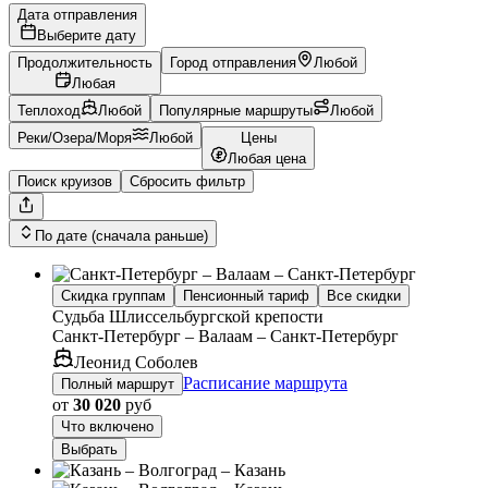
Дата отправления
Выберите дату
Продолжительность
Город отправления
Любой
Любая
Теплоход
Любой
Популярные маршруты
Любой
Реки/Озера/Моря
Любой
Цены
Любая цена
Поиск круизов
Сбросить фильтр
По дате (сначала раньше)
Скидка группам
Пенсионный тариф
Все скидки
Судьба Шлиссельбургской крепости
Санкт-Петербург – Валаам – Санкт-Петербург
Леонид Соболев
Расписание маршрута
Полный маршрут
от
30 020
руб
Что включено
Выбрать