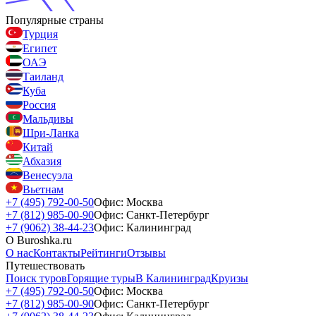
Популярные страны
Турция
Египет
ОАЭ
Таиланд
Куба
Россия
Мальдивы
Шри-Ланка
Китай
Абхазия
Венесуэла
Вьетнам
+7 (495) 792-00-50
Офис: Москва
+7 (812) 985-00-90
Офис: Санкт-Петербург
+7 (9062) 38-44-23
Офис: Калининград
О Buroshka.ru
О нас
Контакты
Рейтинги
Отзывы
Путешествовать
Поиск туров
Горящие туры
В Калининград
Круизы
+7 (495) 792-00-50
Офис: Москва
+7 (812) 985-00-90
Офис: Санкт-Петербург