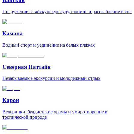
Бангкок
Погружение в тайскую культуру, шопинг и расслабление в спа
Камала
Водный спорт и уединение на белых пляжах
Северная Паттайя
Незабываемые экскурсии и молодежный отдых
Карон
Вечеринки, буддистские храмы и умиротворение в
тропической природе