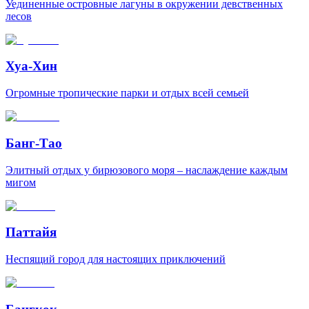
Уединенные островные лагуны в окружении девственных
лесов
Хуа-Хин
Огромные тропические парки и отдых всей семьей
Банг-Тао
Элитный отдых у бирюзового моря – наслаждение каждым
мигом
Паттайя
Неспящий город для настоящих приключений