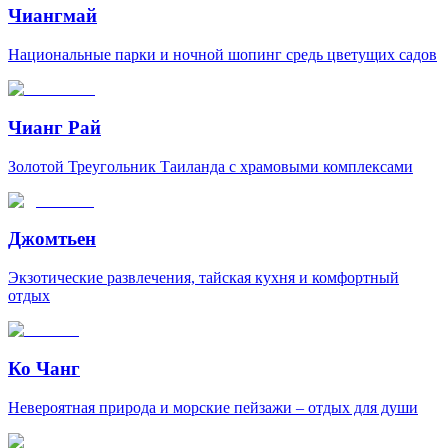
Чиангмай
Национальные парки и ночной шопинг средь цветущих садов
Чианг Рай
Золотой Треугольник Таиланда с храмовыми комплексами
Джомтьен
Экзотические развлечения, тайская кухня и комфортный
отдых
Ко Чанг
Невероятная природа и морские пейзажи – отдых для души